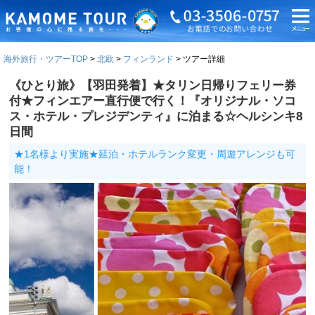
海外旅行・ツアーTOP
北欧
フィンランド
ツアー詳細
《ひとり旅》【羽田発着】★タリン日帰りフェリー券
付★フィンエアー直行便で行く！『オリジナル・ソコ
ス・ホテル・プレジデンティ』に泊まる☆ヘルシンキ8
日間
★1名様より実施★延泊・ホテルランク変更・周遊アレンジも可
能！