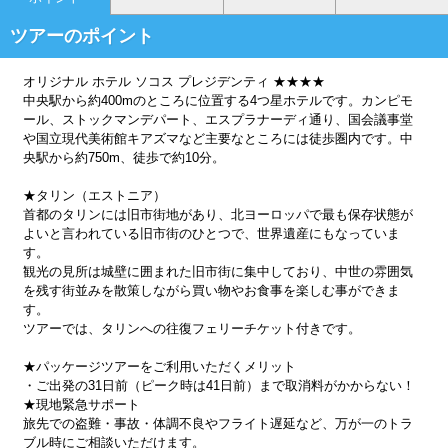
ツアーのポイント
オリジナル ホテル ソコス プレジデンティ ★★★★
中央駅から約400mのところに位置する4つ星ホテルです。カンピモ
ール、ストックマンデパート、エスプラナーディ通り、国会議事堂
や国立現代美術館キアズマなど主要なところには徒歩圏内です。中
央駅から約750m、徒歩で約10分。
★タリン（エストニア）
首都のタリンには旧市街地があり、北ヨーロッパで最も保存状態が
よいと言われている旧市街のひとつで、世界遺産にもなっていま
す。
観光の見所は城壁に囲まれた旧市街に集中しており、中世の雰囲気
を残す街並みを散策しながら買い物やお食事を楽しむ事ができま
す。
ツアーでは、タリンへの往復フェリーチケット付きです。
★パッケージツアーをご利用いただくメリット
・ご出発の31日前（ピーク時は41日前）まで取消料がかからない！
★現地緊急サポート
旅先での盗難・事故・体調不良やフライト遅延など、万が一のトラ
ブル時にご相談いただけます。