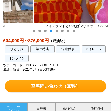
フィンランドといえばマリメッコ！/VISIT FINLAND
604,000円～876,000円
（燃油込）
ひとり旅
学生特典
送迎付き
マイレージ
オンライン
ツアーコード：PKHAYFI-008HTSKP1
最終更新日：2026年8月7日00時39分
空席問い合わせ（無料）
ツアーの
日程表
旅行代金
旅行条件
ポイント