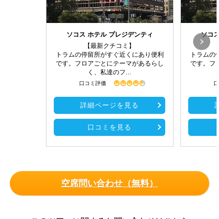
ソコス ホテル プレジデンティ
ソコス
【最新クチコミ】
トラムの停留所がすぐ近くにあり便利
トラムの
です。フロアごとにテーマがあるらし
です。フ
く、私達のフ...
口コミ評価
口
詳細ページを見る
口コミを見る
空席問い合わせ（無料）