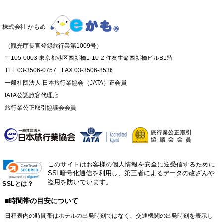
株式会社 かもめ
（観光庁長官登録旅行業第1009号）
〒105-0003 東京都港区西新橋1-10-2 住友生命西新橋ビルB1階
TEL 03-3506-0757 FAX 03-3506-8536
一般社団法人 日本旅行業協会（JATA）正会員
IATA公認旅客代理店
旅行業公正取引協議会会員
このサイトはお客様の個人情報を安全に送受信するために
SSL暗号化通信を利用し、第三者によるデータの改ざんや
盗用を防いでいます。
SSLとは？
■時間帯の目安について
日程表内の時間帯はホテルの出発時刻ではなく、交通機関の出発時刻を表示し