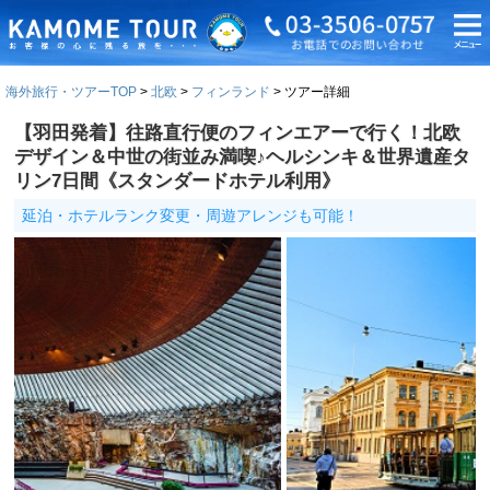
海外旅行・ツアーTOP
北欧
フィンランド
ツアー詳細
【羽田発着】往路直行便のフィンエアーで行く！北欧
デザイン＆中世の街並み満喫♪ヘルシンキ＆世界遺産タ
リン7日間《スタンダードホテル利用》
延泊・ホテルランク変更・周遊アレンジも可能！