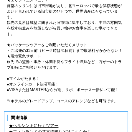
★タリン（エストニア）
首都のタリンには旧市街地があり、北ヨーロッパで最も保存状態が
よいと言われている旧市街のひとつで、世界遺産にもなっていま
す。
観光の見所は城壁に囲まれた旧市街に集中しており、中世の雰囲気
を残す街並みを散策しながら買い物やお食事を楽しむ事ができま
す。
★パッケージツアーをご利用いただくメリット
・ご出発の31日前（ピーク時は41日前）まで取消料がかからない！
★現地緊急サポート
旅先での盗難・事故・体調不良やフライト遅延など、万が一のトラ
ブル時にご相談いただけます。
●マイルがたまる！
●オンラインカード決済可能！
●VISAまたはMASTERなら分割、リボ、ボーナス一括払い可能！
※ホテルのグレードアップ、コースのアレンジなども可能です。
関連情報
★ヘルシンキに行くツアー
★フィンランドの基本情報などはこちらから