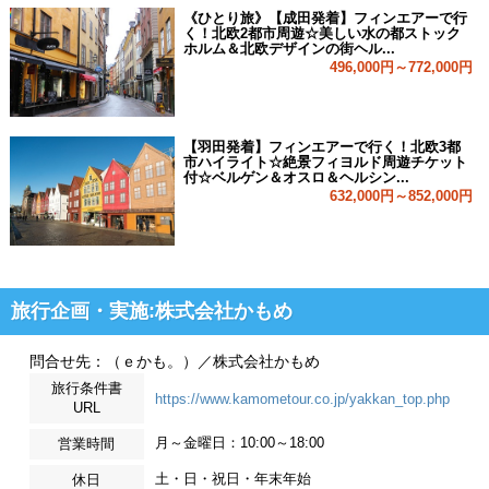
《ひとり旅》【成田発着】フィンエアーで行
く！北欧2都市周遊☆美しい水の都ストック
ホルム＆北欧デザインの街ヘル...
496,000円～772,000円
【羽田発着】フィンエアーで行く！北欧3都
市ハイライト☆絶景フィヨルド周遊チケット
付☆ベルゲン＆オスロ＆ヘルシン...
632,000円～852,000円
旅行企画・実施:株式会社かもめ
問合せ先：（ｅかも。）／株式会社かもめ
旅行条件書
https://www.kamometour.co.jp/yakkan_top.php
URL
月～金曜日：10:00～18:00
営業時間
土・日・祝日・年末年始
休日