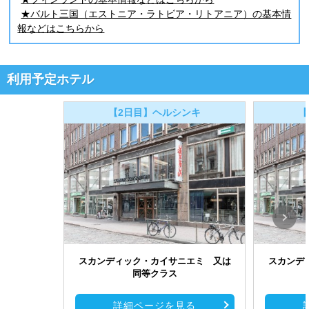
★バルト三国（エストニア・ラトビア・リトアニア）の基本情
報などはこちらから
利用予定ホテル
【2日目】ヘルシンキ
【
スカンディック・カイサニエミ 又は
スカンデ
同等クラス
詳細ページを見る