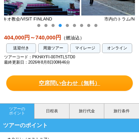
市内のトラム/Niclas Sjoblom/Visit Helsinki
404,000円～740,000円
（燃油込）
送迎付き
周遊ツアー
マイレージ
オンライン
ツアーコード：PKHAYFI-007HTLSTD0
最終更新日：2026年8月8日00時46分
空席問い合わせ（無料）
ツアーの
日程表
旅行代金
旅行条件
ポイント
ツアーのポイント