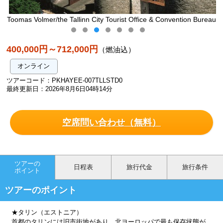
City Tourist Office & Convention Bureau
旧市街入口・ヴィル門/Tallinn City To
400,000円～712,000円
（燃油込）
オンライン
ツアーコード：PKHAYEE-007TLLSTD0
最終更新日：2026年8月6日04時14分
空席問い合わせ（無料）
ツアーの
日程表
旅行代金
旅行条件
ポイント
ツアーのポイント
★タリン（エストニア）
首都のタリンには旧市街地があり、北ヨーロッパで最も保存状態が