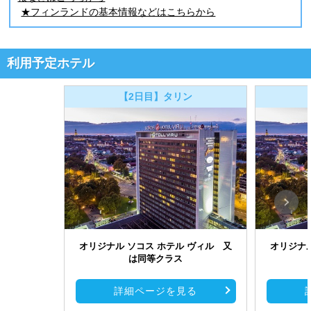
★フィンランドの基本情報などはこちらから
利用予定ホテル
【2日目】タリン
オリジナル ソコス ホテル ヴィル 又
オリジナル
は同等クラス
詳細ページを見る