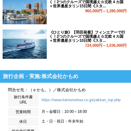
く！2つのクルーズで国境越え☆北欧４カ国
＋世界遺産タリン15日間《スタ...
960,000円～1,280,000円
《ひとり旅》【羽田発着】フィンエアーで行
く！2つのクルーズで国境越え☆北欧４カ国
＋世界遺産タリン10日間《スタ...
724,000円～1,036,000円
旅行企画・実施:株式会社かもめ
問合せ先：（ｅかも。）／株式会社かもめ
旅行条件書
https://www.kamometour.co.jp/yakkan_top.php
URL
月～金曜日：10:00～18:00
営業時間
土・日・祝日・年末年始
休日