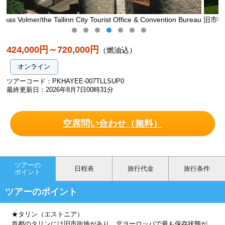
e & Convention Bureau
旧市街入口・ヴィル門/Tallinn City Tourist Office & 
eau
424,000円～720,000円
（燃油込）
オンライン
ツアーコード：PKHAYEE-007TLLSUP0
最終更新日：2026年8月7日00時31分
空席問い合わせ（無料）
ツアーの
日程表
旅行代金
旅行条件
ポイント
ツアーのポイント
★タリン（エストニア）
首都のタリンには旧市街地があり、北ヨーロッパで最も保存状態が