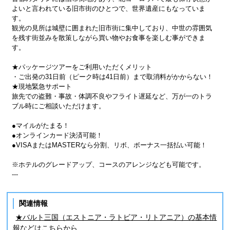
よいと言われている旧市街のひとつで、世界遺産にもなっていま
す。
観光の見所は城壁に囲まれた旧市街に集中しており、中世の雰囲気
を残す街並みを散策しながら買い物やお食事を楽しむ事ができま
す。
★パッケージツアーをご利用いただくメリット
・ご出発の31日前（ピーク時は41日前）まで取消料がかからない！
★現地緊急サポート
旅先での盗難・事故・体調不良やフライト遅延など、万が一のトラ
ブル時にご相談いただけます。
●マイルがたまる！
●オンラインカード決済可能！
●VISAまたはMASTERなら分割、リボ、ボーナス一括払い可能！
※ホテルのグレードアップ、コースのアレンジなども可能です。
---
関連情報
★バルト三国（エストニア・ラトビア・リトアニア）の基本情
報などはこちらから