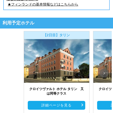
★フィンランドの基本情報などはこちらから
利用予定ホテル
【2日目】タリン
クロイツヴァルト ホテル タリン 又
クロイツ
は同等クラス
詳細ページを見る