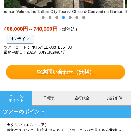
fice & Convention Bureau
旧市街入口・ヴィル門/Tallinn City Tourist Office
eau
408,000円～740,000円
（燃油込）
オンライン
ツアーコード：PKHAYEE-008TLLSTD0
最終更新日：2026年8月9日02時07分
空席問い合わせ（無料）
ツアーの
日程表
旅行代金
旅行条件
ポイント
ツアーのポイント
★タリン（エストニア）
首都のタリンには旧市街地があり、北ヨーロッパで最も保存状態が