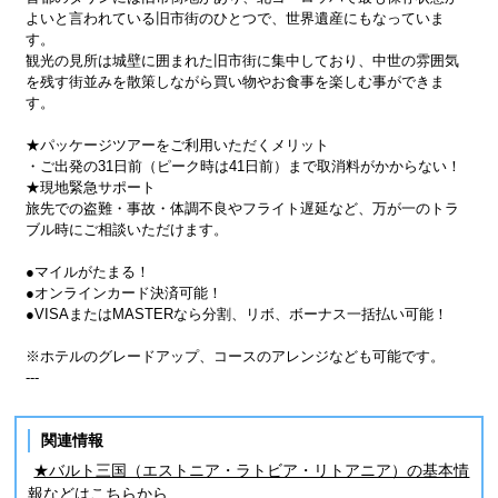
よいと言われている旧市街のひとつで、世界遺産にもなっていま
す。
観光の見所は城壁に囲まれた旧市街に集中しており、中世の雰囲気
を残す街並みを散策しながら買い物やお食事を楽しむ事ができま
す。
★パッケージツアーをご利用いただくメリット
・ご出発の31日前（ピーク時は41日前）まで取消料がかからない！
★現地緊急サポート
旅先での盗難・事故・体調不良やフライト遅延など、万が一のトラ
ブル時にご相談いただけます。
●マイルがたまる！
●オンラインカード決済可能！
●VISAまたはMASTERなら分割、リボ、ボーナス一括払い可能！
※ホテルのグレードアップ、コースのアレンジなども可能です。
---
関連情報
★バルト三国（エストニア・ラトビア・リトアニア）の基本情
報などはこちらから