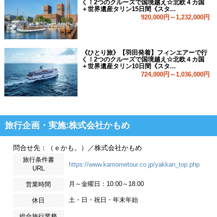
く！2つのクルーズで国境越え☆北欧４カ国
＋世界遺産タリン15日間《スタ...
920,000円～1,232,000円
《ひとり旅》【羽田発着】フィンエアーで行
く！2つのクルーズで国境越え☆北欧４カ国
＋世界遺産タリン10日間《スタ...
724,000円～1,036,000円
旅行企画・実施:株式会社かもめ
問合せ先：（ｅかも。）／株式会社かもめ
旅行条件書
https://www.kamometour.co.jp/yakkan_top.php
URL
月～金曜日：10:00～18:00
営業時間
土・日・祝日・年末年始
休日
総合旅行業務