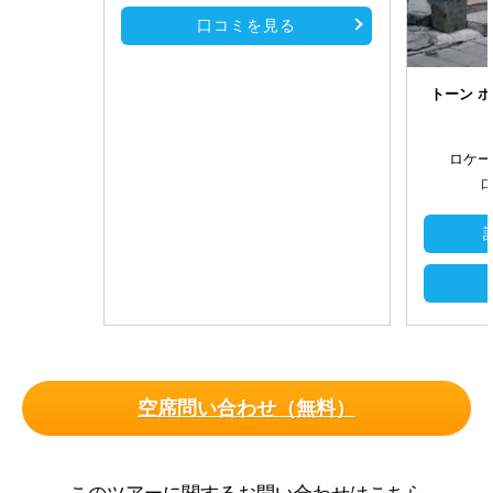
口コミを見る
トーン 
ロケー
口
空席問い合わせ（無料）