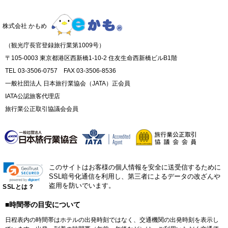
株式会社 かもめ
（観光庁長官登録旅行業第1009号）
〒105-0003 東京都港区西新橋1-10-2 住友生命西新橋ビルB1階
TEL 03-3506-0757 FAX 03-3506-8536
一般社団法人 日本旅行業協会（JATA）正会員
IATA公認旅客代理店
旅行業公正取引協議会会員
このサイトはお客様の個人情報を安全に送受信するために
SSL暗号化通信を利用し、第三者によるデータの改ざんや
盗用を防いでいます。
SSLとは？
■時間帯の目安について
日程表内の時間帯はホテルの出発時刻ではなく、交通機関の出発時刻を表示し