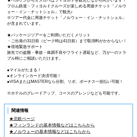
★ベルゲンからオスロへはフィヨルドを観光しながら向かいます！
フロム鉄道・フィヨルドクルーズが楽しめる周遊チケット「ノルウ
ェー・イン・ナットシェル」で観光♪
※ツアー代金に周遊チケット「ノルウェー・イン・ナットシェル」
が含まれています。
★パッケージツアーをご利用いただくメリット
・ご出発の31日前（ピーク時は41日前）まで取消料がかからない！
★現地緊急サポート
旅先での盗難・事故・体調不良やフライト遅延など、万が一のトラ
ブル時にご相談いただけます。
●マイルがたまる！
●オンラインカード決済可能！
●VISAまたはMASTERなら分割、リボ、ボーナス一括払い可能！
※ホテルのグレードアップ、コースのアレンジなども可能です。
関連情報
★北欧ページ
★フィンランドの基本情報などはこちらから
★ノルウェーの基本情報などはこちらから