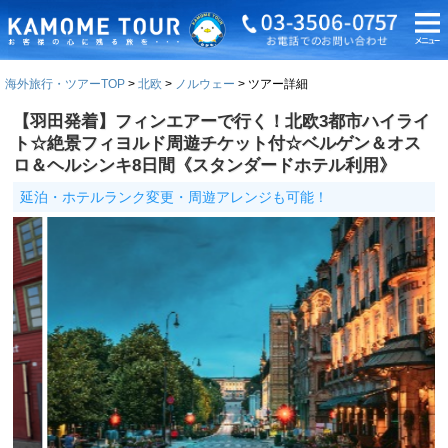
海外旅行・ツアーTOP
北欧
ノルウェー
ツアー詳細
【羽田発着】フィンエアーで行く！北欧3都市ハイライ
ト☆絶景フィヨルド周遊チケット付☆ベルゲン＆オス
ロ＆ヘルシンキ8日間《スタンダードホテル利用》
延泊・ホテルランク変更・周遊アレンジも可能！