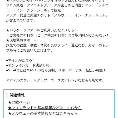
★ベルゲンからオスロへはフィヨルドを観光しながら向かいます！
フロム鉄道・フィヨルドクルーズが楽しめる周遊チケット「ノルウ
ェー・イン・ナットシェル」で観光♪
※ツアー代金に周遊チケット「ノルウェー・イン・ナットシェル」
が含まれています。
★パッケージツアーをご利用いただくメリット
・ご出発の31日前（ピーク時は41日前）まで取消料がかからない！
★現地緊急サポート
旅先での盗難・事故・体調不良やフライト遅延など、万が一のトラ
ブル時にご相談いただけます。
●マイルがたまる！
●オンラインカード決済可能！
●VISAまたはMASTERなら分割、リボ、ボーナス一括払い可能！
※ホテルのグレードアップ、コースのアレンジなども可能です。
関連情報
★北欧ページ
★フィンランドの基本情報などはこちらから
★ノルウェーの基本情報などはこちらから