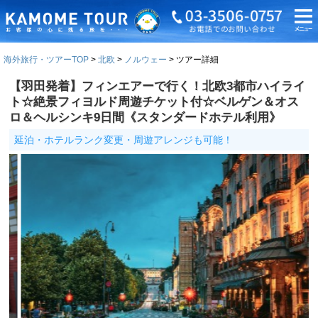
海外旅行・ツアーTOP
北欧
ノルウェー
ツアー詳細
【羽田発着】フィンエアーで行く！北欧3都市ハイライ
ト☆絶景フィヨルド周遊チケット付☆ベルゲン＆オス
ロ＆ヘルシンキ9日間《スタンダードホテル利用》
延泊・ホテルランク変更・周遊アレンジも可能！