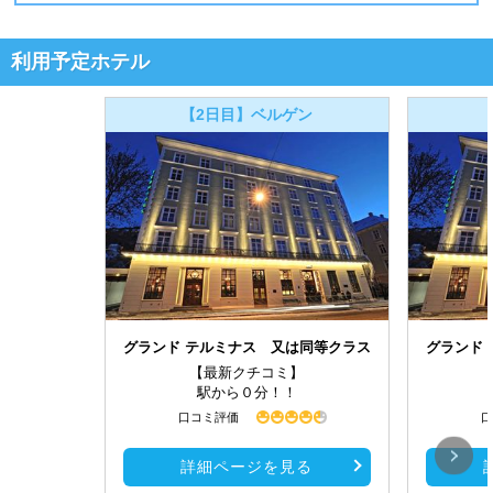
利用予定ホテル
【2日目】ベルゲン
グランド テルミナス 又は同等クラス
グランド
【最新クチコミ】
駅から０分！！
口コミ評価
口
詳細ページを見る