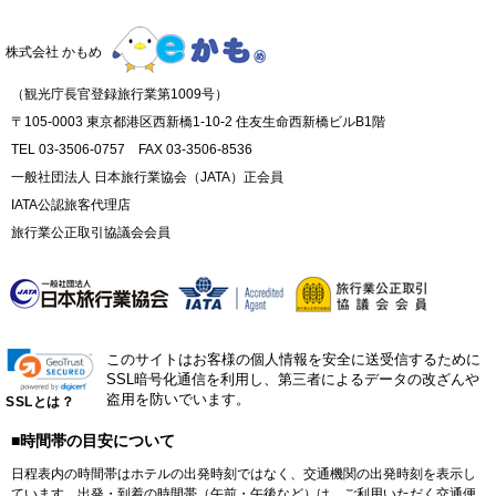
株式会社 かもめ
（観光庁長官登録旅行業第1009号）
〒105-0003 東京都港区西新橋1-10-2 住友生命西新橋ビルB1階
TEL 03-3506-0757 FAX 03-3506-8536
一般社団法人 日本旅行業協会（JATA）正会員
IATA公認旅客代理店
旅行業公正取引協議会会員
このサイトはお客様の個人情報を安全に送受信するために
SSL暗号化通信を利用し、第三者によるデータの改ざんや
盗用を防いでいます。
SSLとは？
■時間帯の目安について
日程表内の時間帯はホテルの出発時刻ではなく、交通機関の出発時刻を表示し
ています。出発・到着の時間帯（午前・午後など）は、ご利用いただく交通便