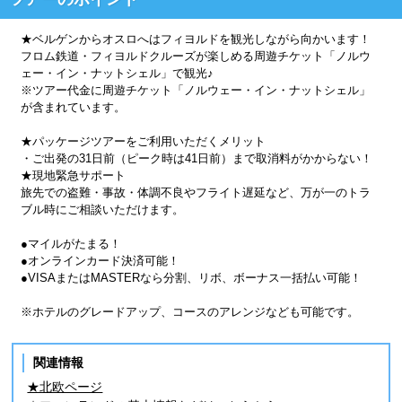
★ベルゲンからオスロへはフィヨルドを観光しながら向かいます！
フロム鉄道・フィヨルドクルーズが楽しめる周遊チケット「ノルウ
ェー・イン・ナットシェル」で観光♪
※ツアー代金に周遊チケット「ノルウェー・イン・ナットシェル」
が含まれています。
★パッケージツアーをご利用いただくメリット
・ご出発の31日前（ピーク時は41日前）まで取消料がかからない！
★現地緊急サポート
旅先での盗難・事故・体調不良やフライト遅延など、万が一のトラ
ブル時にご相談いただけます。
●マイルがたまる！
●オンラインカード決済可能！
●VISAまたはMASTERなら分割、リボ、ボーナス一括払い可能！
※ホテルのグレードアップ、コースのアレンジなども可能です。
関連情報
★北欧ページ