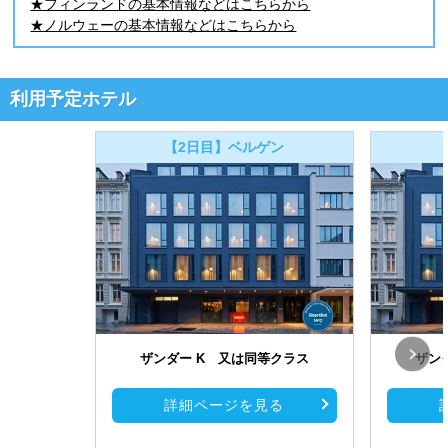
★フィンランドの基本情報などはこちらから
★ノルウェーの基本情報などはこちらから
利用予定ホテル
【2日目】ベルゲン
ザンダー K 又は同等クラス
ザン
詳細ページを見る