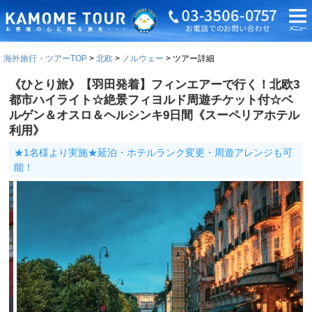
海外旅行・ツアーTOP
北欧
ノルウェー
ツアー詳細
《ひとり旅》【羽田発着】フィンエアーで行く！北欧3
都市ハイライト☆絶景フィヨルド周遊チケット付☆ベ
ルゲン＆オスロ＆ヘルシンキ9日間《スーペリアホテル
利用》
★1名様より実施★延泊・ホテルランク変更・周遊アレンジも可
能！