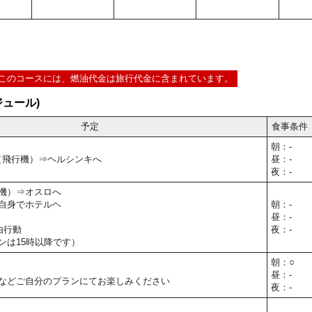
このコースには、燃油代金は旅行代金に含まれています。
ュール)
予定
食事条件
朝：-
⇒（飛行機）⇒ヘルシンキへ
昼：-
夜：-
機）⇒オスロへ
自身でホテルヘ
朝：-
昼：-
由行動
夜：-
ンは15時以降です）
朝：○
昼：-
などご自分のプランにてお楽しみください
夜：-