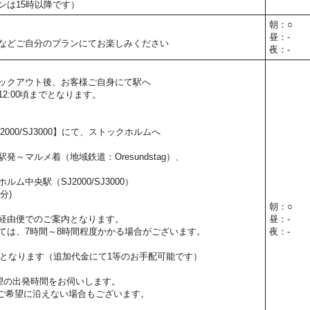
ンは15時以降です）
朝：○
昼：-
などご自分のプランにてお楽しみください
夜：-
ックアウト後、お客様ご自身にて駅へ
2:00頃までとなります。
000/SJ3000】にて、ストックホルムへ
発～マルメ着（地域鉄道：Oresundstag）、
ム中央駅（SJ2000/SJ3000）
分)
朝：○
経由便でのご案内となります。
昼：-
ては、7時間～8時間程度かかる場合がございます。
夜：-
用となります（追加代金にて1等のお手配可能です）
望の出発時間をお伺いします。
ご希望に沿えない場合もございます。