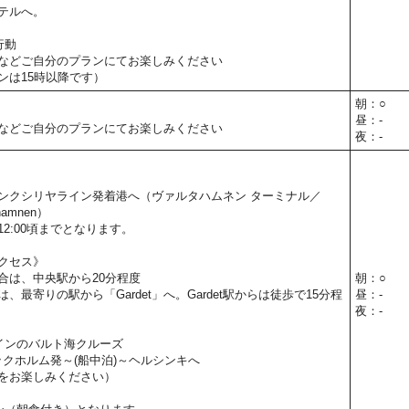
テルへ。
行動
などご自分のプランにてお楽しみください
ンは15時以降です）
朝：○
昼：-
などご自分のプランにてお楽しみください
夜：-
。
ンクシリヤライン発着港へ（ヴァルタハムネン ターミナル／
tahamnen）
2:00頃までとなります。
クセス》
合は、中央駅から20分程度
朝：○
、最寄りの駅から「Gardet」へ。Gardet駅からは徒歩で15分程
昼：-
夜：-
インのバルト海クルーズ
トックホルム発～(船中泊)～ヘルシンキへ
をお楽しみください）