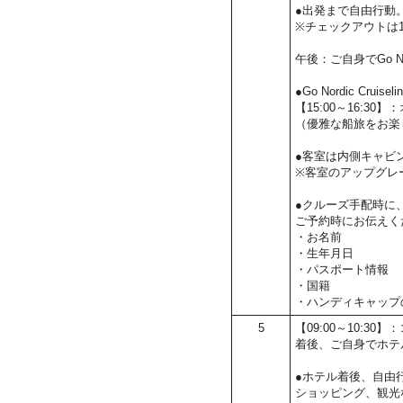
●出発まで自由行動
※チェックアウトは1
午後：ご自身でGo No
●Go Nordic Cru
【15:00～16:3
（優雅な船旅をお楽
●客室は内側キャビ
※客室のアップグレ
●クルーズ手配時に
ご予約時にお伝えく
・お名前
・生年月日
・パスポート情報
・国籍
・ハンディキャップ
5
【09:00～10:3
着後、ご自身でホテ
●ホテル着後、自由
ショッピング、観光