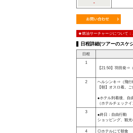
-
★燃油サーチャージについて：
日程詳細(ツアーのスケジ
日程
1
【21:50】羽田発
2
ヘルシンキ⇒（飛行
【朝】オスロ着。ご
●ホテル到着後、自
（ホテルチェックイ
3
●終日：自由行動
ショッピング、観光
4
◎ホテルにて朝食