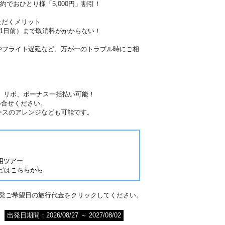
約でおひとり様「5,000円」割引！
ただくメリット
41日前）まで取消料がかからない！
やフライト遅延など、万が一のトラブル時にご相
分割、リボ、ボーナス一括払い可能！
い合せください。
ースのアレンジなども可能です。
用ツアー
どはこちらから
出発ご希望日の旅行代金をクリックしてください。
出発日期間：2026/08/27 ～ 2027/08/02