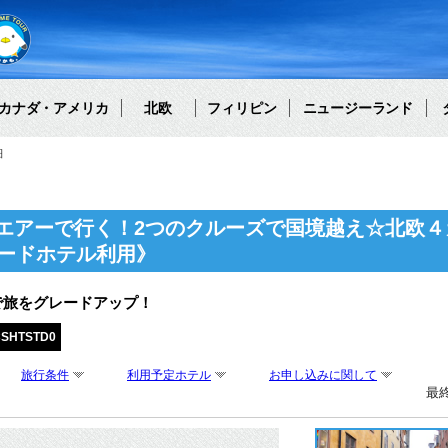
カナダ・アメリカ
北欧
フィリピン
ニュージーランド
細
エアーで行く！2つのクルーズで国境越え☆北欧４
ダードホテル利用》
で旅をグレードアップ！
CSHTSTD0
旅行条件
利用予定ホテル
お申し込みに関して
最終