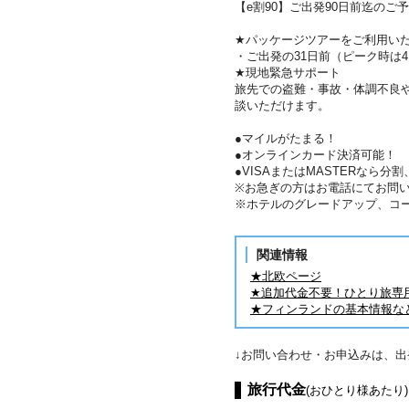
【e割90】ご出発90日前迄のご予
★パッケージツアーをご利用い
・ご出発の31日前（ピーク時は
★現地緊急サポート
旅先での盗難・事故・体調不良
談いただけます。
●マイルがたまる！
●オンラインカード決済可能！
●VISAまたはMASTERなら
※お急ぎの方はお電話にてお問
※ホテルのグレードアップ、コ
関連情報
★北欧ページ
★追加代金不要！ひとり旅専
★フィンランドの基本情報な
↓お問い合わせ・お申込みは、
旅行代金
(おひとり様あたり)