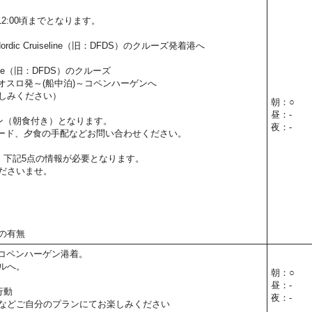
。
2:00頃までとなります。
rdic Cruiseline（旧：DFDS）のクルーズ発着港へ
iseline（旧：DFDS）のクルーズ
0】：オスロ発～(船中泊)～コペンハーゲンへ
しみください）
朝：○
昼：-
ン（朝食付き）となります。
夜：-
ード、夕食の手配などお問い合わせください。
、下記5点の情報が必要となります。
ださいませ。
の有無
0】：コペンハーゲン港着。
ルへ。
朝：○
昼：-
行動
夜：-
などご自分のプランにてお楽しみください