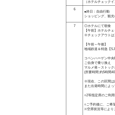
（ホテルチェックイ
6
●終日：自由行動
ショッピング、観光
7
◎ホテルにて朝食
【午前】ホテルチェ
※チェックアウトは1
【午前～午後】
地域鉄道＆特急【SJ2
コペンハーゲン中央駅
ご自身で乗り換え
マルメ発～ストックホル
(所要時間:約5時間40
※現在、この区間は
また出発時間によっ
○2等指定席のご利
○ご予約後に、ご希
※空席状況等により