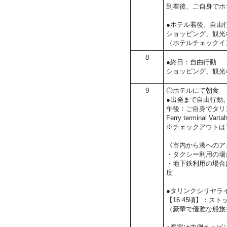
到着後、ご自身でホ
●ホテル着後、自由
ショッピング、観光
（ホテルチェックイ
8
●終日：自由行動
ショッピング、観光
9
◎ホテルにて朝食
●出発まで自由行動
午後：ご自身でタリ
Ferry terminal Var
※チェックアウトは1
《市内から港へのア
・タクシー利用の場
・地下鉄利用の場合は
度
●タリンクシリヤラ
【16:45頃】：ス
（豪華で優雅な船旅