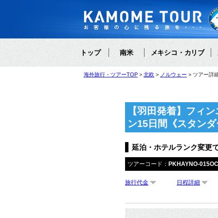
トップ
南米
メキシコ・カリブ
海外旅行・ツアーTOP
北欧
ノルウェー
ツアー詳
【羽田発着】フィン
ン15日間《スタン
延泊・ホテルランク変更
ツアーコード：
PKHAYNO-015O
旅行代金
日程詳細