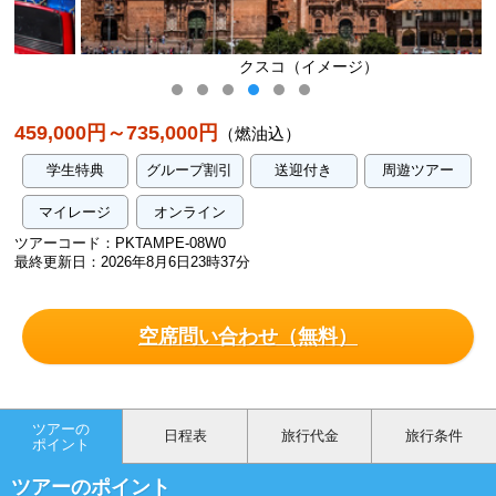
クスコ（イメージ）
459,000円～735,000円
（燃油込）
学生特典
グループ割引
送迎付き
周遊ツアー
マイレージ
オンライン
ツアーコード：PKTAMPE-08W0
最終更新日：2026年8月6日23時37分
空席問い合わせ（無料）
ツアーの
日程表
旅行代金
旅行条件
ポイント
ツアーのポイント