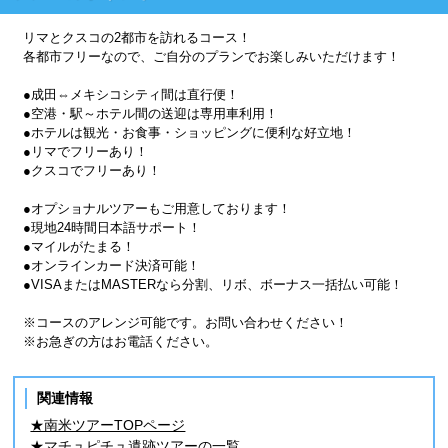
リマとクスコの2都市を訪れるコース！
各都市フリーなので、ご自分のプランでお楽しみいただけます！
●成田⇔メキシコシティ間は直行便！
●空港・駅～ホテル間の送迎は専用車利用！
●ホテルは観光・お食事・ショッピングに便利な好立地！
●リマでフリーあり！
●クスコでフリーあり！
●オプショナルツアーもご用意しております！
●現地24時間日本語サポート！
●マイルがたまる！
●オンラインカード決済可能！
●VISAまたはMASTERなら分割、リボ、ボーナス一括払い可能！
※コースのアレンジ可能です。お問い合わせください！
※お急ぎの方はお電話ください。
関連情報
★南米ツアーTOPページ
★マチュピチュ遺跡ツアーの一覧