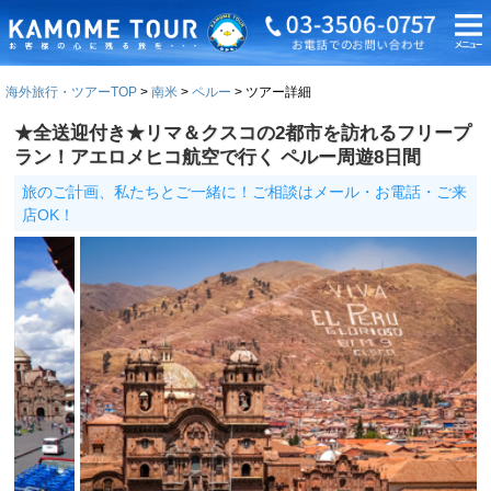
海外旅行・ツアーTOP
南米
ペルー
ツアー詳細
★全送迎付き★リマ＆クスコの2都市を訪れるフリープ
ラン！アエロメヒコ航空で行く ペルー周遊8日間
旅のご計画、私たちとご一緒に！ご相談はメール・お電話・ご来
店OK！