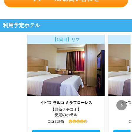
利用予定ホテル
【1日目】リマ
イビス ラルコ ミラフローレス
イビス
【最新クチコミ】
安定のホテル
口コミ評価
口