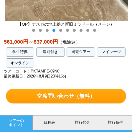
【OP】ナスカの地上絵と新旧ミラドール（メージ）
561,000円～837,000円
（燃油込）
学生特典
送迎付き
周遊ツアー
マイレージ
オンライン
ツアーコード：PKTAMPE-09N0
最終更新日：2026年8月9日23時16分
空席問い合わせ（無料）
ツアーの
日程表
旅行代金
旅行条件
ポイント