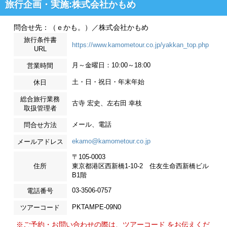
旅行企画・実施:株式会社かもめ
問合せ先：（ｅかも。）／株式会社かもめ
旅行条件書
https://www.kamometour.co.jp/yakkan_top.php
URL
月～金曜日：10:00～18:00
営業時間
土・日・祝日・年末年始
休日
総合旅行業務
古寺 宏史、左右田 幸枝
取扱管理者
メール、電話
問合せ方法
ekamo@kamometour.co.jp
メールアドレス
〒105-0003
住所
東京都港区西新橋1-10-2 住友生命西新橋ビル
B1階
03-3506-0757
電話番号
PKTAMPE-09N0
ツアーコード
※ご予約・お問い合わせの際は、ツアーコード をお伝えくだ