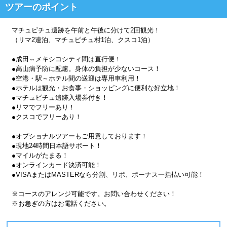
ツアーのポイント
マチュピチュ遺跡を午前と午後に分けて2回観光！
（リマ2連泊、マチュピチュ村1泊、クスコ1泊）
●成田⇔メキシコシティ間は直行便！
●高山病予防に配慮。身体の負担が少ないコース！
●空港・駅～ホテル間の送迎は専用車利用！
●ホテルは観光・お食事・ショッピングに便利な好立地！
●マチュピチュ遺跡入場券付き！
●リマでフリーあり！
●クスコでフリーあり！
●オプショナルツアーもご用意しております！
●現地24時間日本語サポート！
●マイルがたまる！
●オンラインカード決済可能！
●VISAまたはMASTERなら分割、リボ、ボーナス一括払い可能！
※コースのアレンジ可能です。お問い合わせください！
※お急ぎの方はお電話ください。