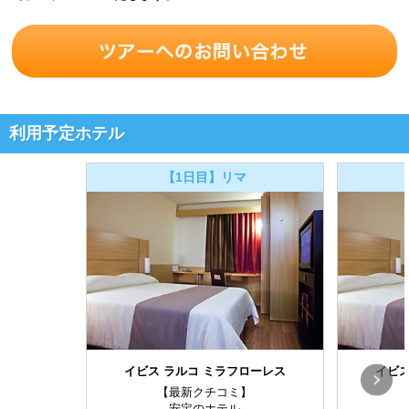
利用予定ホテル
【1日目】リマ
イビス ラルコ ミラフローレス
イビス
【最新クチコミ】
安定のホテル