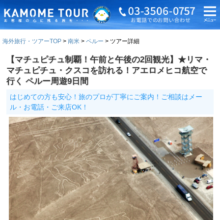
海外旅行・ツアーTOP
南米
ペルー
ツアー詳細
【マチュピチュ制覇！午前と午後の2回観光】★リマ・
マチュピチュ・クスコを訪れる！アエロメヒコ航空で
行く ペルー周遊9日間
はじめての方も安心！旅のプロが丁寧にご案内！ご相談はメー
ル・お電話・ご来店OK！