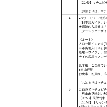
【20:45】マチュ
（お泊まりは、マチ
4
●マチュピチュ遺跡
（日本語ガイド、シ
★遺跡の入場券は「
（クラシックデザイン
《ルート》
入口⇒旧インカ道(2
⇒市街地入口⇒石切
験場⇒ワイラナ、聖
ナイの広場⇒アンデ
見学後、ご自身でシ
●自由行動
お食事、お買物、温
（お泊まりはマチュ
5
ご自身でマチュピチ
（列車出発時刻の3
【08:53】展望列車（
【10:52】オリ
●聖なる谷めぐり（