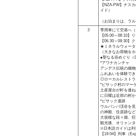
【NZA-PW】ナ
イド）
（お泊まりは、ラル
3
専用車にて空港へ（
【05:00～08:1
【06:30～09:
★ミネラルウォータ
（大きなお荷物をホ
●聖なる谷めぐり（
*アワナカンチャ
アンデス伝統の織物
ふれあいを体験でき
◎ローカルレストラ
*ピサック村のマー
土産屋台が軒を連ね
に日曜は近郊の村か
*ピサック遺跡
ウルバンバ渓谷を見
の神殿、住居跡など
大規模な段々畑、巨
観光後、オリャンタ
※日本語ガイドは列
【19:04】列車（Ex