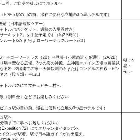
ピチュ着。ご自身で徒歩にてホテルヘ
ュピチュ駅の目の前。滞在に便利な立地の3つ星ホテルです）
観光（日本語混載ツアー）
ャトルバスチケット、遺跡の入場券付き）
サーキット2」を手配予定です（約2.5時間）
ルート/2A または ローワーテラスルート/2B）
B）⇒ローワーテラス（2B）⇒見張り小屋の近くを通行（2A/2B）
朝：○
り場⇒聖なる広場、3つの窓の神殿、主神殿⇒メイン広場⇒農業試
昼：-
なる岩⇒2階建ての家⇒天体観測の石またはコンドルの神殿⇒ピソ
夜：-
ネス（段々畑）⇒出口
ャトルバスにてマチュピチュ村へ
泉（別料金）などでお楽しみください
ピチュ駅の目の前。滞在に便利な立地の3つ星ホテルです）
ュ駅へ
0分前までに駅へお越しください）
Expedition 72）にてオリャンタイタンボへ
ャンタイタンボ駅着。駅で日本語ガイドがお出迎え。
日本語ガイド）