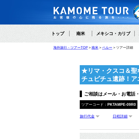
トップ
南米
メキシコ・カリブ
海外旅行・ツアーTOP
南米
ペルー
ツアー詳細
★リマ・クスコ＆聖
チュピチュ遺跡！ア
ご相談はメール・お電話
ツアーコード：
PKTAMPE-09R0
旅行代金
日程詳細