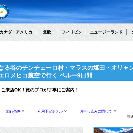
カナダ・アメリカ
北欧
フィリピン
ニュージーランド
なる谷のチンチェーロ村・マラスの塩田・オリャ
エロメヒコ航空で行く ペルー9日間
・ご来店OK！旅のプロが丁寧にご案内！
旅行条件
利用予定ホテル
お申し込みに関して
最終