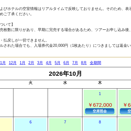
よびホテルの空室情報はリアルタイムで反映しておりません。そのため、表
めご了承ください。
ついて】
売枚数に限りがあり、早期に完売する場合があるため、ツアーお申し込み後
・払戻しが一切できません。
ルされた場合でも、入場券代金20,000円（1枚あたり）につきましては返金
11月
12月
1月
2月
3月
4月
5月
6月
7月
8月
全期間
2026年10月
火
水
木
1
￥672,000
￥6
空席照会
空
6
7
8