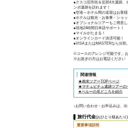
●クスコ旧市街＆近郊4大遺跡、
ンボ遺跡を訪れます！
●空港～ホテル間の送迎はお客
●ホテルは観光・お食事・ショ
●オプショナルツアーもご用意
●現地24時間日本語サポート！
●マイルがたまる！
●オンラインカード決済可能！
●VISAまたはMASTERなら
※コースのアレンジ可能です。
※お急ぎの方はお電話ください
関連情報
★南米ツアーTOPページ
★マチュピチュ遺跡ツアーの
★ペルーの見どころを紹介
↓お問い合わせ・お申込みは、
旅行代金
(おひとり様あたり)
重要事項説明