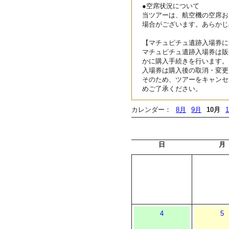
●空席状況について
当ツアーは、航空機の空席お
場合がございます。あらかじ
【マチュピチュ遺跡入場券に
マチュピチュ遺跡入場券は販
かに購入手続きを行います。
入場券は購入後の取消・変更
そのため、ツアーをキャンセ
めご了承ください。
カレンダー：
8月
9月
10月
日
月
4
5