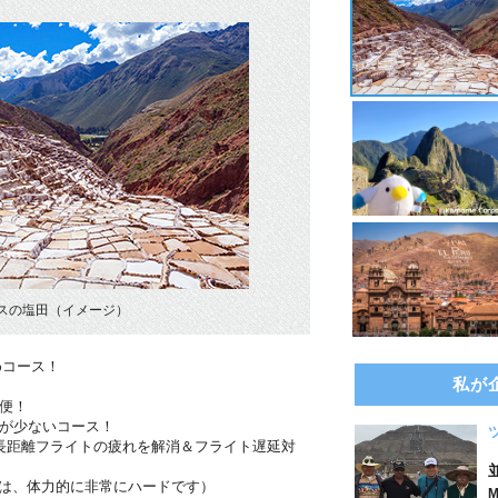
スの塩田（イメージ）
めコース！
私が
便！
担が少ないコース！
長距離フライトの疲れを解消＆フライト遅延対
のは、体力的に非常にハードです）
M