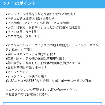
ツアーのポイント
●マチュピチュ遺跡を午前と午後に分けて2回観光！
●マチュピチュ遺跡入場券2日分付き！
●リマ2連泊、マチュピチュ村1泊、クスコ2連泊
●ホテルは観光・お食事・ショッピングに便利な好立地！
●リマで終日フリー1日！
●クスコで終日フリー1日！
●オプショナルツアーで「ナスカの地上絵観光」「レインボーマウン
テン観光」も可能！
●成田⇔メキシコシティ間は直行便！
●空港・駅～ホテル間の送迎は専用車利用！
●高山病予防に配慮した、お身体の負担が少ないコース！
●現地24時間日本語サポート！
●マイルがたまる！
●オンラインカード決済可能！
●VISAまたはMASTERなら分割、リボ、ボーナス一括払い可能！
※コースのアレンジ可能です。お問い合わせください！
※お急ぎの方はお電話ください。