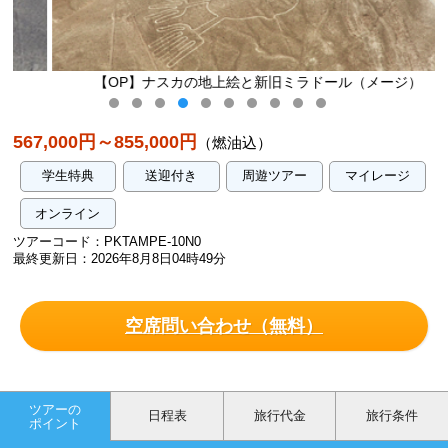
【OP】ナスカの地上絵と新旧ミラドール（メージ）
567,000円～855,000円
（燃油込）
学生特典
送迎付き
周遊ツアー
マイレージ
オンライン
ツアーコード：PKTAMPE-10N0
最終更新日：2026年8月8日04時49分
空席問い合わせ（無料）
ツアーの
日程表
旅行代金
旅行条件
ポイント