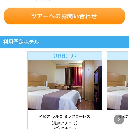
利用予定ホテル
【1日目】リマ
イビス ラルコ ミラフローレス
イビス
【最新クチコミ】
安定のホテル