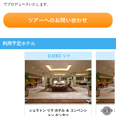
でプロデュースいたします。
利用予定ホテル
【1日目】リマ
シェラトン リマ ホテル ＆ コンベンシ
シェラトン
ョン センター