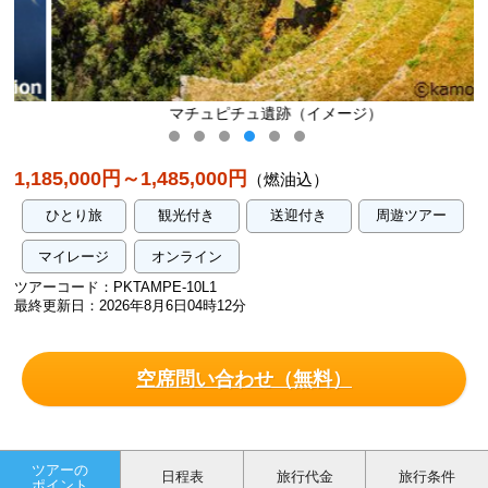
マチュピチュ遺跡（イメージ）
1,185,000円～1,485,000円
（燃油込）
ひとり旅
観光付き
送迎付き
周遊ツアー
マイレージ
オンライン
ツアーコード：PKTAMPE-10L1
最終更新日：2026年8月6日04時12分
空席問い合わせ（無料）
ツアーの
日程表
旅行代金
旅行条件
ポイント