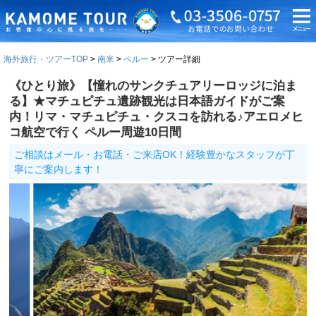
海外旅行・ツアーTOP
南米
ペルー
ツアー詳細
《ひとり旅》【憧れのサンクチュアリーロッジに泊ま
る】★マチュピチュ遺跡観光は日本語ガイドがご案
内！リマ・マチュピチュ・クスコを訪れる♪アエロメヒ
コ航空で行く ペルー周遊10日間
ご相談はメール・お電話・ご来店OK！経験豊かなスタッフが丁
寧にご案内します！