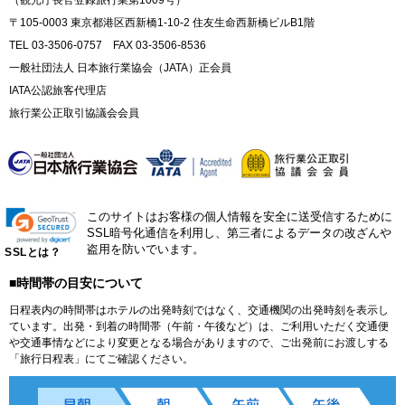
（観光庁長官登録旅行業第1009号）
〒105-0003 東京都港区西新橋1-10-2 住友生命西新橋ビルB1階
TEL 03-3506-0757 FAX 03-3506-8536
一般社団法人 日本旅行業協会（JATA）正会員
IATA公認旅客代理店
旅行業公正取引協議会会員
このサイトはお客様の個人情報を安全に送受信するために
SSL暗号化通信を利用し、第三者によるデータの改ざんや
盗用を防いでいます。
SSLとは？
■時間帯の目安について
日程表内の時間帯はホテルの出発時刻ではなく、交通機関の出発時刻を表示し
ています。出発・到着の時間帯（午前・午後など）は、ご利用いただく交通便
や交通事情などにより変更となる場合がありますので、ご出発前にお渡しする
「旅行日程表」にてご確認ください。