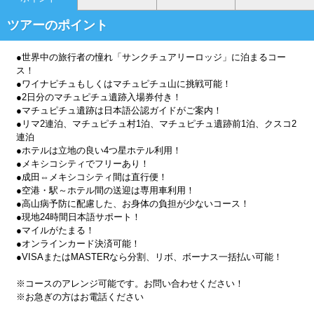
ツアーのポイント
●世界中の旅行者の憧れ「サンクチュアリーロッジ」に泊まるコー
ス！
●ワイナピチュもしくはマチュピチュ山に挑戦可能！
●2日分のマチュピチュ遺跡入場券付き！
●マチュピチュ遺跡は日本語公認ガイドがご案内！
●リマ2連泊、マチュピチュ村1泊、マチュピチュ遺跡前1泊、クスコ2
連泊
●ホテルは立地の良い4つ星ホテル利用！
●メキシコシティでフリーあり！
●成田⇔メキシコシティ間は直行便！
●空港・駅～ホテル間の送迎は専用車利用！
●高山病予防に配慮した、お身体の負担が少ないコース！
●現地24時間日本語サポート！
●マイルがたまる！
●オンラインカード決済可能！
●VISAまたはMASTERなら分割、リボ、ボーナス一括払い可能！
※コースのアレンジ可能です。お問い合わせください！
※お急ぎの方はお電話ください