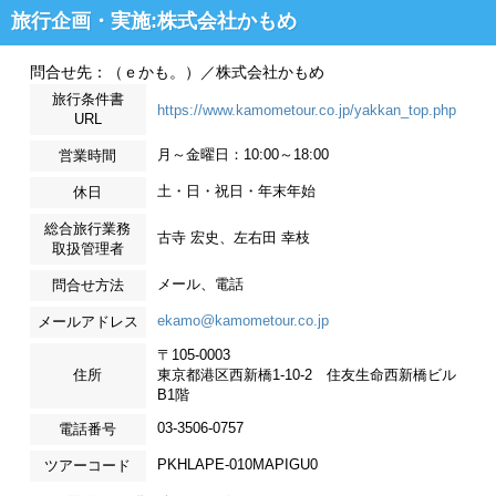
旅行企画・実施:株式会社かもめ
問合せ先：（ｅかも。）／株式会社かもめ
旅行条件書
https://www.kamometour.co.jp/yakkan_top.php
URL
月～金曜日：10:00～18:00
営業時間
土・日・祝日・年末年始
休日
総合旅行業務
古寺 宏史、左右田 幸枝
取扱管理者
メール、電話
問合せ方法
ekamo@kamometour.co.jp
メールアドレス
〒105-0003
住所
東京都港区西新橋1-10-2 住友生命西新橋ビル
B1階
03-3506-0757
電話番号
PKHLAPE-010MAPIGU0
ツアーコード