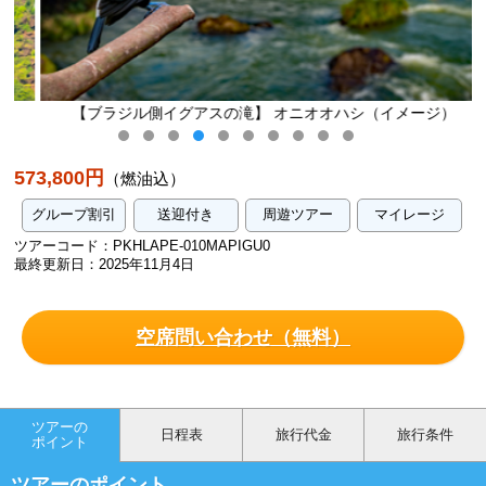
【ブラジル側イグアスの滝】 オニオオハシ（イメージ）
573,800円
（燃油込）
グループ割引
送迎付き
周遊ツアー
マイレージ
ツアーコード：PKHLAPE-010MAPIGU0
最終更新日：2025年11月4日
空席問い合わせ（無料）
ツアーの
日程表
旅行代金
旅行条件
ポイント
ツアーのポイント