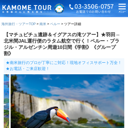
海外旅行・ツアーTOP
南米
ペルー
ツアー詳細
【マチュピチュ遺跡＆イグアスの滝ツアー】★羽田⇔
北米間JAL運行便のラタム航空で行く！ペルー・ブラ
ジル・アルゼンチン周遊10日間《学割》《グループ
割》
★南米旅行のプロが丁寧にご対応！現地オフィスサポート万全！
★お電話・ご来店歓迎！