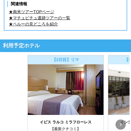
関連情報
★南米ツアーTOPページ
★マチュピチュ遺跡ツアーの一覧
★ペルーの見どころを紹介
利用予定ホテル
【2日目】リマ
【
イビス ラルコ ミラフローレス
インテ
【最新クチコミ】