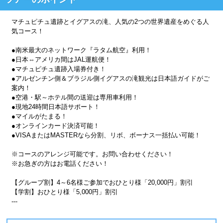
マチュピチュ遺跡とイグアスの滝、人気の2つの世界遺産をめぐる人
気コース！
●南米最大のネットワーク『ラタム航空』利用！
●日本⇔アメリカ間はJAL運航便！
●マチュピチュ遺跡入場券付き！
●アルゼンチン側＆ブラジル側イグアスの滝観光は日本語ガイドがご
案内！
●空港・駅～ホテル間の送迎は専用車利用！
●現地24時間日本語サポート！
●マイルがたまる！
●オンラインカード決済可能！
●VISAまたはMASTERなら分割、リボ、ボーナス一括払い可能！
※コースのアレンジ可能です。お問い合わせください！
※お急ぎの方はお電話ください！
【グループ割】4～6名様ご参加でおひとり様「20,000円」割引
【学割】おひとり様「5,000円」割引
---