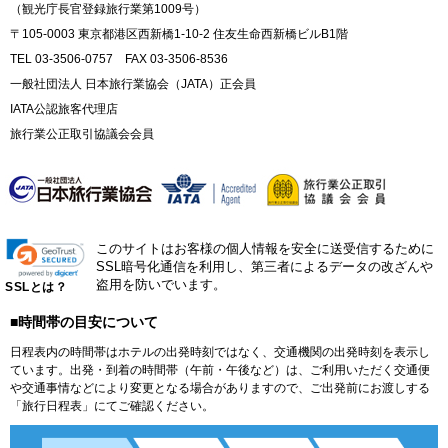
（観光庁長官登録旅行業第1009号）
〒105-0003 東京都港区西新橋1-10-2 住友生命西新橋ビルB1階
TEL 03-3506-0757 FAX 03-3506-8536
一般社団法人 日本旅行業協会（JATA）正会員
IATA公認旅客代理店
旅行業公正取引協議会会員
このサイトはお客様の個人情報を安全に送受信するために
SSL暗号化通信を利用し、第三者によるデータの改ざんや
盗用を防いでいます。
SSLとは？
■時間帯の目安について
日程表内の時間帯はホテルの出発時刻ではなく、交通機関の出発時刻を表示し
ています。出発・到着の時間帯（午前・午後など）は、ご利用いただく交通便
や交通事情などにより変更となる場合がありますので、ご出発前にお渡しする
「旅行日程表」にてご確認ください。