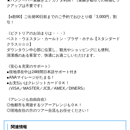
★バンクーバー乗継ぎエアカナダ利用！（乗継ぎ都市での荷物ピッ
クアップは不要です）
【e割90】ご出発90日前までのご予約でおひとり様「3,000円」割
引！
《ビクトリアのお泊まりは・・・》
ベスト・ウエスタン・カールトン・プラザ・ホテル【スタンダード
クラス☆☆☆】
ダウンタウン中心部に位置し、観光やショッピングにも便利。
清潔感のある客室で、快適にお過ごしいただけます。
《安心＆充実のサポート》
●現地滞在中は24時間日本語サポート付き
●ANAマイレージがたまる！
●お支払いはクレジットカードＯＫ！
（VISA／MASTER／JCB／AMEX／DINERS）
《アレンジも自由自在》
◎他都市を周遊するツアーアレンジもＯＫ！
◎現地在住の方のツアー合流もお任せください！
関連情報