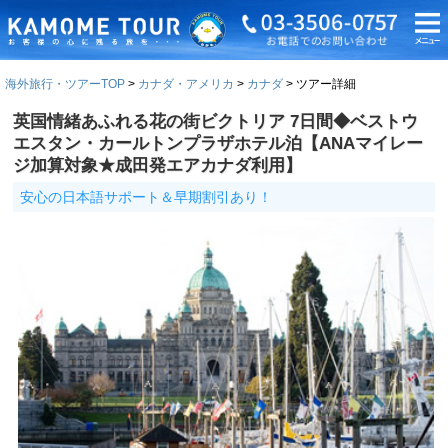
海外旅行・ツアーTOP
カナダ・アメリカ
カナダ
ツアー詳細
英国情緒あふれる花の街ビクトリア 7日間◆ベストウ
エスタン・カールトンプラザホテル泊【ANAマイレー
ジ加算対象★成田発エアカナダ利用】
安心の日本語サポート＆早期割引あり！