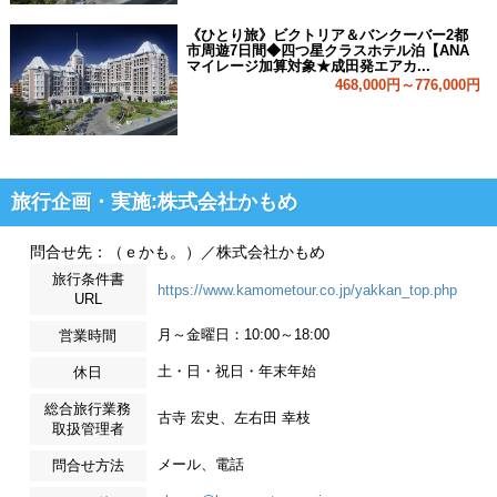
《ひとり旅》ビクトリア＆バンクーバー2都
市周遊7日間◆四つ星クラスホテル泊【ANA
マイレージ加算対象★成田発エアカ...
468,000円～776,000円
旅行企画・実施:株式会社かもめ
問合せ先：（ｅかも。）／株式会社かもめ
旅行条件書
https://www.kamometour.co.jp/yakkan_top.php
URL
月～金曜日：10:00～18:00
営業時間
土・日・祝日・年末年始
休日
総合旅行業務
古寺 宏史、左右田 幸枝
取扱管理者
メール、電話
問合せ方法