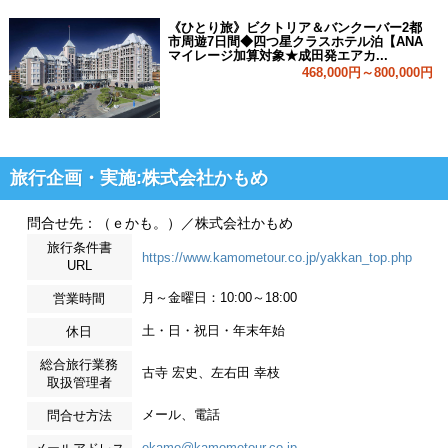
《ひとり旅》ビクトリア＆バンクーバー2都
市周遊7日間◆四つ星クラスホテル泊【ANA
マイレージ加算対象★成田発エアカ...
468,000円～800,000円
旅行企画・実施:株式会社かもめ
問合せ先：（ｅかも。）／株式会社かもめ
旅行条件書
https://www.kamometour.co.jp/yakkan_top.php
URL
月～金曜日：10:00～18:00
営業時間
土・日・祝日・年末年始
休日
総合旅行業務
古寺 宏史、左右田 幸枝
取扱管理者
メール、電話
問合せ方法
ekamo@kamometour.co.jp