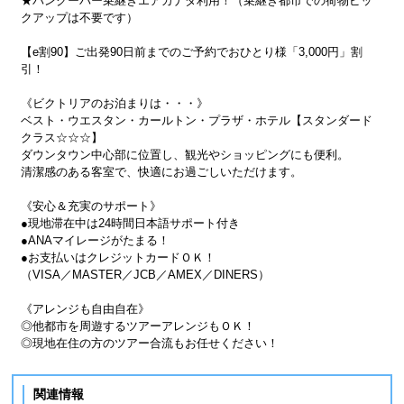
★バンクーバー乗継ぎエアカナダ利用！（乗継ぎ都市での荷物ピッ
クアップは不要です）
【e割90】ご出発90日前までのご予約でおひとり様「3,000円」割
引！
《ビクトリアのお泊まりは・・・》
ベスト・ウエスタン・カールトン・プラザ・ホテル【スタンダード
クラス☆☆☆】
ダウンタウン中心部に位置し、観光やショッピングにも便利。
清潔感のある客室で、快適にお過ごしいただけます。
《安心＆充実のサポート》
●現地滞在中は24時間日本語サポート付き
●ANAマイレージがたまる！
●お支払いはクレジットカードＯＫ！
（VISA／MASTER／JCB／AMEX／DINERS）
《アレンジも自由自在》
◎他都市を周遊するツアーアレンジもＯＫ！
◎現地在住の方のツアー合流もお任せください！
関連情報