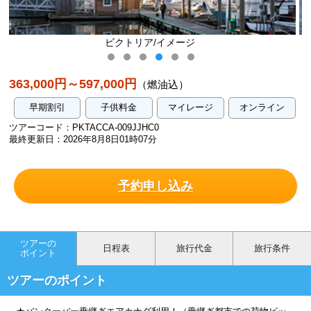
ージ
ホエールウォッチング/イ
363,000円～597,000円
（燃油込）
早期割引
子供料金
マイレージ
オンライン
ツアーコード：PKTACCA-009JJHC0
最終更新日：2026年8月8日01時07分
予約申し込み
ツアーの
日程表
旅行代金
旅行条件
ポイント
ツアーのポイント