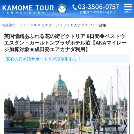
海外旅行・ツアーTOP
カナダ・アメリカ
カナダ
ツアー詳細
英国情緒あふれる花の街ビクトリア 9日間◆ベストウ
エスタン・カールトンプラザホテル泊【ANAマイレー
ジ加算対象★成田発エアカナダ利用】
安心の日本語サポート＆早期割引あり！