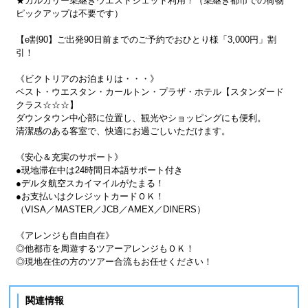
★カルガリー乗継ぎウエストジェット利用！（乗継ぎ都市での荷物
ピックアップは不要です）
【e割90】ご出発90日前までのご予約でおひとり様「3,000円」割
引！
《ビクトリアのお泊まりは・・・》
ベスト・ウエスタン・カールトン・プラザ・ホテル【スタンダード
クラス☆☆☆】
ダウンタウン中心部に位置し、観光やショッピングにも便利。
清潔感のある客室で、快適にお過ごしいただけます。
《安心＆充実のサポート》
●現地滞在中は24時間日本語サポート付き
●デルタ航空スカイマイルがたまる！
●お支払いはクレジットカードＯＫ！
（VISA／MASTER／JCB／AMEX／DINERS）
《アレンジも自由自在》
◎他都市を周遊するツアーアレンジもＯＫ！
◎現地在住の方のツアー合流もお任せください！
関連情報