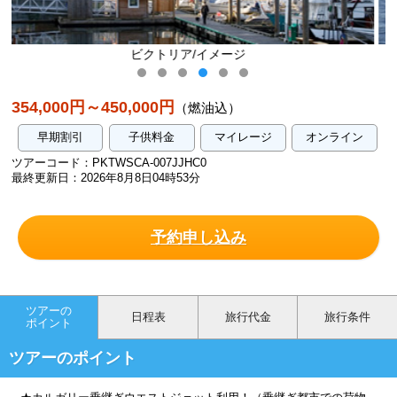
ジ
ホエールウォッチング/イメ
354,000円～450,000円
（燃油込）
早期割引
子供料金
マイレージ
オンライン
ツアーコード：PKTWSCA-007JJHC0
最終更新日：2026年8月8日04時53分
予約申し込み
ツアーの
日程表
旅行代金
旅行条件
ポイント
ツアーのポイント