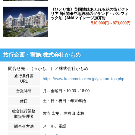
《ひとり旅》英国情緒あふれる花の街ビクト
リア 9日間◆立地抜群のグランド・パシフィ
ック泊【ANAマイレージ加算対...
516,000円～873,000円
旅行企画・実施:株式会社かもめ
問合せ先：（ｅかも。）／株式会社かもめ
旅行条件書
https://www.kamometour.co.jp/yakkan_top.php
URL
月～金曜日：10:00～18:00
営業時間
土・日・祝日・年末年始
休日
総合旅行業務
古寺 宏史、左右田 幸枝
取扱管理者
メール、電話
問合せ方法