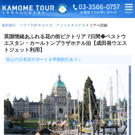
海外旅行・ツアーTOP
カナダ・アメリカ
カナダ
ツアー詳細
英国情緒あふれる花の街ビクトリア 7日間◆ベストウ
エスタン・カールトンプラザホテル泊【成田発ウエス
トジェット利用】
安心の日本語サポート＆早期割引あり！