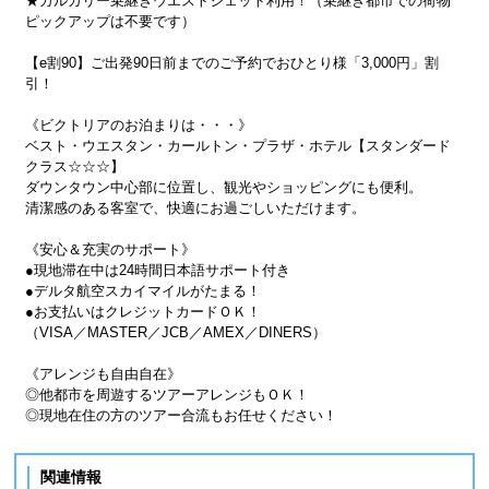
★カルガリー乗継ぎウエストジェット利用！（乗継ぎ都市での荷物
ピックアップは不要です）
【e割90】ご出発90日前までのご予約でおひとり様「3,000円」割
引！
《ビクトリアのお泊まりは・・・》
ベスト・ウエスタン・カールトン・プラザ・ホテル【スタンダード
クラス☆☆☆】
ダウンタウン中心部に位置し、観光やショッピングにも便利。
清潔感のある客室で、快適にお過ごしいただけます。
《安心＆充実のサポート》
●現地滞在中は24時間日本語サポート付き
●デルタ航空スカイマイルがたまる！
●お支払いはクレジットカードＯＫ！
（VISA／MASTER／JCB／AMEX／DINERS）
《アレンジも自由自在》
◎他都市を周遊するツアーアレンジもＯＫ！
◎現地在住の方のツアー合流もお任せください！
関連情報