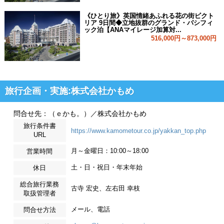
《ひとり旅》英国情緒あふれる花の街ビクト
リア 9日間◆立地抜群のグランド・パシフィ
ック泊【ANAマイレージ加算対...
516,000円～873,000円
旅行企画・実施:株式会社かもめ
問合せ先：（ｅかも。）／株式会社かもめ
旅行条件書
https://www.kamometour.co.jp/yakkan_top.php
URL
月～金曜日：10:00～18:00
営業時間
土・日・祝日・年末年始
休日
総合旅行業務
古寺 宏史、左右田 幸枝
取扱管理者
メール、電話
問合せ方法