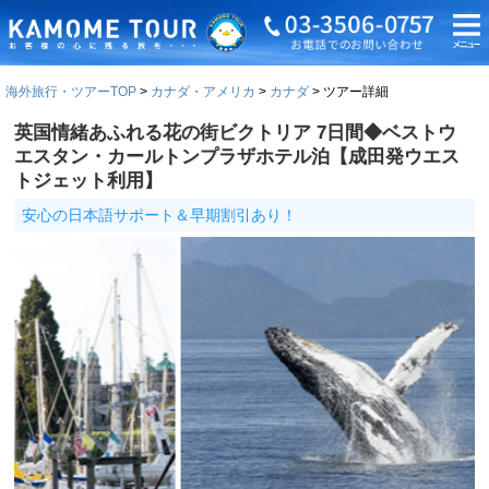
海外旅行・ツアーTOP
カナダ・アメリカ
カナダ
ツアー詳細
英国情緒あふれる花の街ビクトリア 7日間◆ベストウ
エスタン・カールトンプラザホテル泊【成田発ウエス
トジェット利用】
安心の日本語サポート＆早期割引あり！