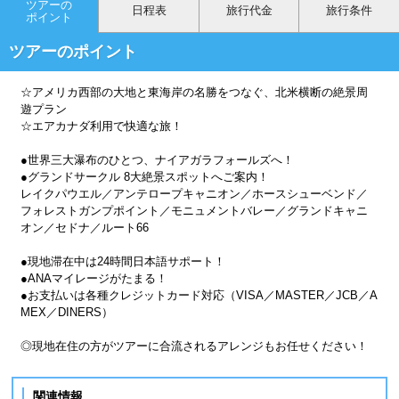
ツアーの
日程表
旅行代金
旅行条件
ポイント
ツアーのポイント
☆アメリカ西部の大地と東海岸の名勝をつなぐ、北米横断の絶景周
遊プラン
☆エアカナダ利用で快適な旅！
●世界三大瀑布のひとつ、ナイアガラフォールズへ！
●グランドサークル 8大絶景スポットへご案内！
レイクパウエル／アンテロープキャニオン／ホースシューベンド／
フォレストガンプポイント／モニュメントバレー／グランドキャニ
オン／セドナ／ルート66
●現地滞在中は24時間日本語サポート！
●ANAマイレージがたまる！
●お支払いは各種クレジットカード対応（VISA／MASTER／JCB／A
MEX／DINERS）
◎現地在住の方がツアーに合流されるアレンジもお任せください！
関連情報