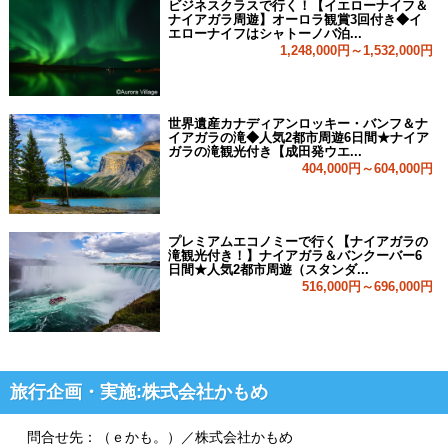
ビジネスクラスで行く！【イエローナイフ＆
ナイアガラ周遊】オーロラ観賞3回付き◆イ
エローナイフはシャトーノバ泊...
1,248,000円～1,532,000円
世界遺産カナディアンロッキー・バンフ＆ナ
イアガラの滝◆人気2都市周遊6日間★ナイア
ガラの滝観光付き【成田発ウエ...
404,000円～604,000円
プレミアムエコノミーで行く【ナイアガラの
滝観光付き！】ナイアガラ＆バンクーバー6
日間★人気2都市周遊（スタンダ...
516,000円～696,000円
旅行企画・実施:株式会社かもめ
問合せ先：（ｅかも。）／株式会社かもめ