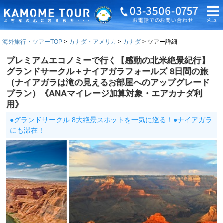
海外旅行・ツアーTOP
カナダ・アメリカ
カナダ
ツアー詳細
プレミアムエコノミーで行く【感動の北米絶景紀行】
グランドサークル＋ナイアガラフォールズ 8日間の旅
（ナイアガラは滝の見えるお部屋へのアップグレード
プラン）《ANAマイレージ加算対象・エアカナダ利
用》
●グランドサークル 8大絶景スポットを一気に巡る！●ナイアガラ
にも滞在！