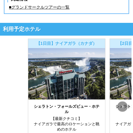
■グランドサークルツアーの一覧
利用予定ホテル
【1日目】ナイアガラ（カナダ）
【2日
シェラトン・フォールズビュー・ホテ
シェラト
ル
【最新クチコミ】
ナイアガラで最高のロケーションと眺
ナイアガ
めのホテル