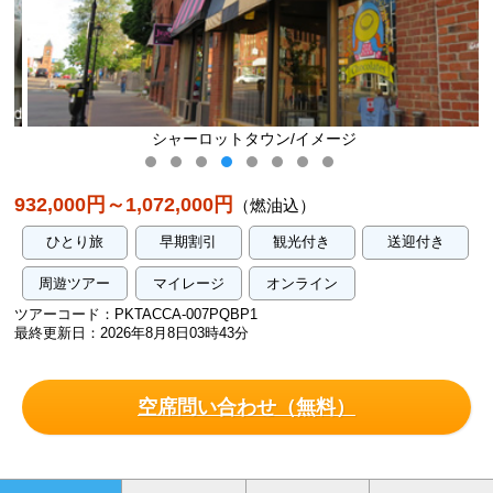
シャーロットタウン/イメージ
932,000円～1,072,000円
（燃油込）
ひとり旅
早期割引
観光付き
送迎付き
周遊ツアー
マイレージ
オンライン
ツアーコード：PKTACCA-007PQBP1
最終更新日：2026年8月8日03時43分
空席問い合わせ（無料）