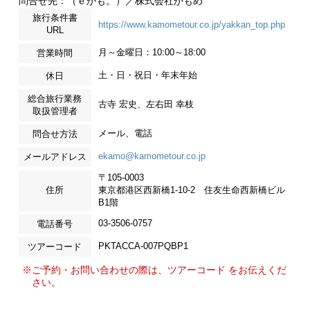
問合せ先：（ｅかも。）／株式会社かもめ
旅行条件書
https://www.kamometour.co.jp/yakkan_top.php
URL
月～金曜日：10:00～18:00
営業時間
土・日・祝日・年末年始
休日
総合旅行業務
古寺 宏史、左右田 幸枝
取扱管理者
メール、電話
問合せ方法
ekamo@kamometour.co.jp
メールアドレス
〒105-0003
住所
東京都港区西新橋1-10-2 住友生命西新橋ビル
B1階
03-3506-0757
電話番号
PKTACCA-007PQBP1
ツアーコード
※ご予約・お問い合わせの際は、ツアーコード をお伝えくだ
さい。