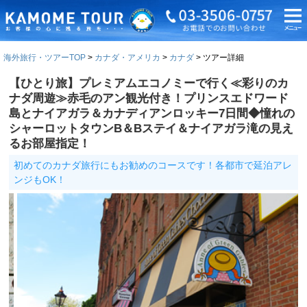
海外旅行・ツアーTOP
カナダ・アメリカ
カナダ
ツアー詳細
【ひとり旅】プレミアムエコノミーで行く≪彩りのカ
ナダ周遊≫赤毛のアン観光付き！プリンスエドワード
島とナイアガラ＆カナディアンロッキー7日間◆憧れの
シャーロットタウンB＆Bステイ＆ナイアガラ滝の見え
るお部屋指定！
初めてのカナダ旅行にもお勧めのコースです！各都市で延泊アレ
ンジもOK！