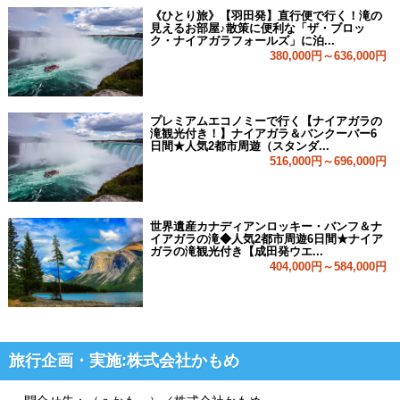
《ひとり旅》【羽田発】直行便で行く！滝の
見えるお部屋♪散策に便利な「ザ・ブロッ
ク・ナイアガラフォールズ」に泊...
380,000円～636,000円
プレミアムエコノミーで行く【ナイアガラの
滝観光付き！】ナイアガラ＆バンクーバー6
日間★人気2都市周遊（スタンダ...
516,000円～696,000円
世界遺産カナディアンロッキー・バンフ＆ナ
イアガラの滝◆人気2都市周遊6日間★ナイア
ガラの滝観光付き【成田発ウエ...
404,000円～584,000円
旅行企画・実施:株式会社かもめ