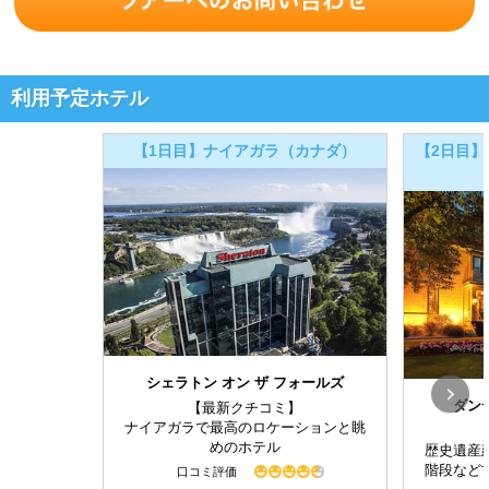
利用予定ホテル
【1日目】ナイアガラ（カナダ）
【2日目】
シェラトン オン ザ フォールズ
ダン
【最新クチコミ】
ナイアガラで最高のロケーションと眺
めのホテル
歴史遺産
階段など
口コミ評価