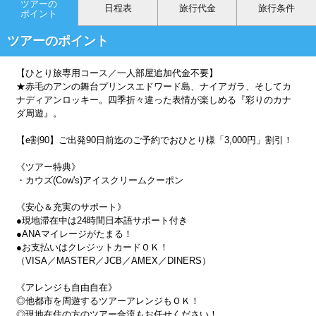
ツアーの
日程表
旅行代金
旅行条件
ポイント
ツアーのポイント
【ひとり旅専用コース／一人部屋追加代金不要】
★赤毛のアンの舞台プリンスエドワード島、ナイアガラ、そしてカ
ナディアンロッキー。四季折々違った表情が楽しめる『彩りのカナ
ダ周遊』。
【e割90】ご出発90日前迄のご予約でおひとり様「3,000円」割引！
《ツアー特典》
・カウズ(Cow's)アイスクリームクーポン
《安心＆充実のサポート》
●現地滞在中は24時間日本語サポート付き
●ANAマイレージがたまる！
●お支払いはクレジットカードＯＫ！
（VISA／MASTER／JCB／AMEX／DINERS）
《アレンジも自由自在》
◎他都市を周遊するツアーアレンジもＯＫ！
◎現地在住の方のツアー合流もお任せください！