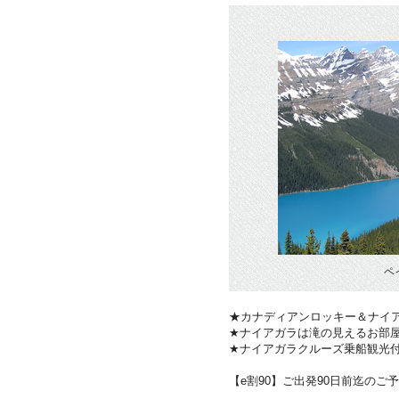
ペ
★カナディアンロッキー＆ナイ
★ナイアガラは滝の見えるお部
★ナイアガラクルーズ乗船観光
【e割90】ご出発90日前迄のご予