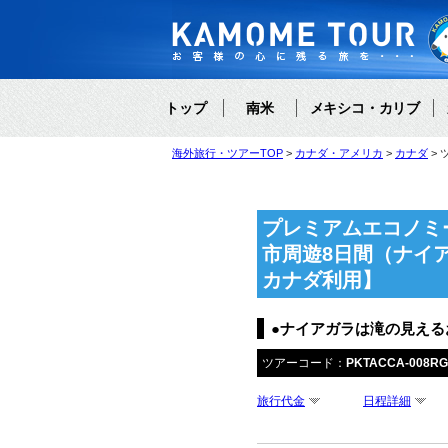
トップ
南米
メキシコ・カリブ
海外旅行・ツアーTOP
カナダ・アメリカ
カナダ
プレミアムエコノミ
市周遊8日間（ナイ
カナダ利用】
●ナイアガラは滝の見える
ツアーコード：
PKTACCA-008R
旅行代金
日程詳細