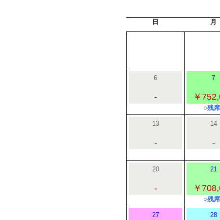
日
月
6
7
-
￥752,
○残席
13
14
-
-
20
21
-
￥708,
○残席
27
28