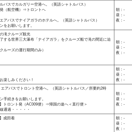
ルバスでカルガリー空港へ。（英語シャトルバス）
発（航空機）⇒トロントへ
朝：-
昼：-
エアバスでナイアガラのホテルへ。（英語シャトルバス）
夜：-
ンをお願いします。
の滝クルーズ観光
了する世界三大瀑布「ナイアガラ」をクルーズ船で滝の間近に迫
朝：-
昼：-
クルーズの運行期間のみ）
夜：-
朝：-
昼：-
お楽しみください！
夜：-
 エアバスでトロント空港へ。（英語シャトルバス／所要約2時
朝：-
ン手続きをお願いします。
昼：-
5予定】トロント発（AC009便）⇒帰国の途へ＜直行便＞
夜：-
線通過・・・・・
予定】成田着
朝：-
昼：-
夜：-