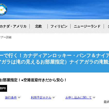
カナダ・アメリカ
北欧
フィリピン
ニュージーランド
ツアー詳細
ーで行く！カナディアンロッキー・バンフ＆ナイア
アガラは滝の見えるお部屋指定）ナイアガラの滝観
お部屋指定！●空港送迎付きだから安心！
GBP0
旅行条件
利用予定ホテル
お申し込みに関して
最終