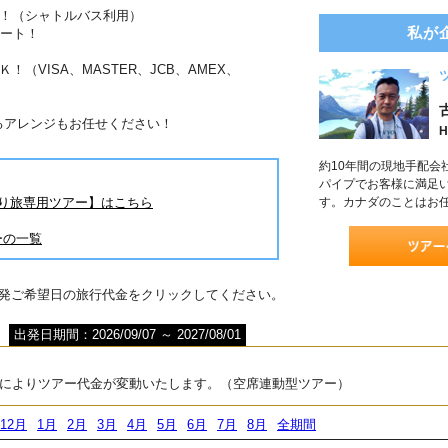
利！（シャトルバス利用）
私が
ポート！
（VISA、MASTER、JCB、AMEX、
るアレンジもお任せください！
H
約10年間の現地手配会
パイプでお客様に満足
とり旅専用ツアー】はこちら
す。カナダのことはお
ーの一覧
出発ご希望日の旅行代金をクリックしてください。
出発日期間：2026/09/07 ～ 2027/08/01
によりツアー代金が変動いたします。（空席連動型ツアー）
12月
1月
2月
3月
4月
5月
6月
7月
8月
全期間