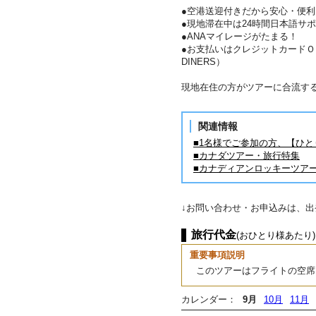
●空港送迎付きだから安心・便
●現地滞在中は24時間日本語サ
●ANAマイレージがたまる！
●お支払いはクレジットカードＯＫ！
DINERS）
現地在住の方がツアーに合流す
関連情報
■1名様でご参加の方、【ひ
■カナダツアー・旅行特集
■カナディアンロッキーツア
↓お問い合わせ・お申込みは、
旅行代金
(おひとり様あたり)
重要事項説明
このツアーはフライトの空席
カレンダー：
9月
10月
11月