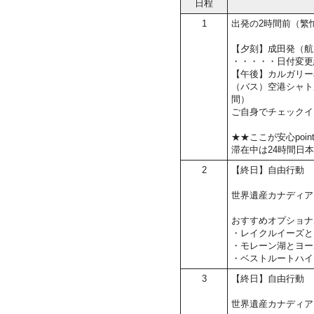
日程
1
出発の2時間前（繁
【夕刻】成田発（航
・・・・・日付変更
【午後】カルガリー
（バス）空港シャト
間）
ご自身でチェックイ
★★ここが安心poin
滞在中は24時間日
2
【終日】自由行動
世界遺産カナディア
おすすめオプショナ
・レイクルイーズと
・モレーン湖とヨー
・ベストルートハイ
3
【終日】自由行動
世界遺産カナディア