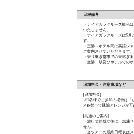
日程備考
・ナイアガラクルーズ観光は
いたしません。
・ナイアガラクルーズは5月
す。
・空港～ホテル間は英語シャ
ご案内させていただきます。
・乗り継ぎ都市での乗継ぎ案
・空港・駅及びホテルでのポ
追加料金・注意事項など
[追加料金]
※1名様でご参加の場合は「
※各都市で延泊アレンジが可
[共通のご案内]
・旅行契約成立後に、燃油サ
せん。
・当ツアーの最終日程表はメ