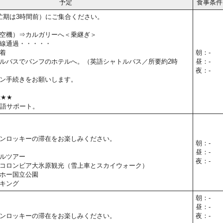
予定
食事条件
忙期は3時間前）にご集合ください。
空機）⇒カルガリーへ＜乗継ぎ＞
線通過・・・・・
着
朝：-
ルバスでバンフのホテルへ。（英語シャトルバス／所要約2時
昼：-
夜：-
ン手続きをお願いします。
t★★
本語サポート。
ンロッキーの滞在をお楽しみください。
朝：-
昼：-
ルツアー
夜：-
コロンビア大氷原観光（雪上車とスカイウォーク）
ホー国立公園
キング
朝：-
昼：-
ンロッキーの滞在をお楽しみください。
夜：-