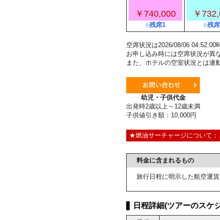
￥740,000
￥732,
○残席1
○残席
空席状況は2026/08/06 04:5
お申し込み時には空席状況が異
また、ホテルの空室状況とは連
幼児・子供代金
出発時2歳以上～12歳未満
子供値引き額：10,000円
★燃油サーチャージについて：
料金に含まれるもの
旅行日程に明示した航空運賃
日程詳細(ツアーのスケジ