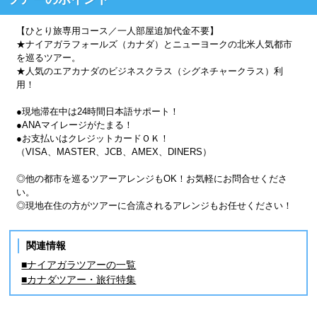
【ひとり旅専用コース／一人部屋追加代金不要】
★ナイアガラフォールズ（カナダ）とニューヨークの北米人気都市
を巡るツアー。
★人気のエアカナダのビジネスクラス（シグネチャークラス）利
用！
●現地滞在中は24時間日本語サポート！
●ANAマイレージがたまる！
●お支払いはクレジットカードＯＫ！
（VISA、MASTER、JCB、AMEX、DINERS）
◎他の都市を巡るツアーアレンジもOK！お気軽にお問合せくださ
い。
◎現地在住の方がツアーに合流されるアレンジもお任せください！
関連情報
■ナイアガラツアーの一覧
■カナダツアー・旅行特集