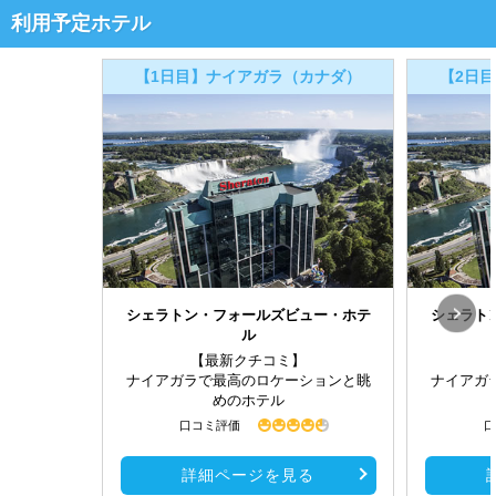
利用予定ホテル
【1日目】ナイアガラ（カナダ）
【2日
シェラトン・フォールズビュー・ホテ
シェラト
ル
【最新クチコミ】
ナイアガラで最高のロケーションと眺
ナイアガ
めのホテル
口コミ評価
口
詳細ページを見る