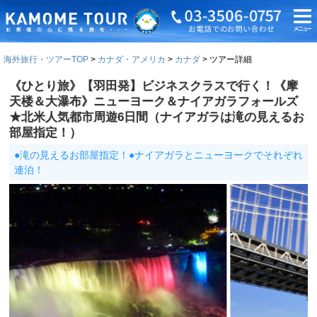
海外旅行・ツアーTOP
カナダ・アメリカ
カナダ
ツアー詳細
《ひとり旅》【羽田発】ビジネスクラスで行く！《摩
天楼＆大瀑布》ニューヨーク＆ナイアガラフォールズ
★北米人気都市周遊6日間（ナイアガラは滝の見えるお
部屋指定！）
●滝の見えるお部屋指定！●ナイアガラとニューヨークでそれぞれ
連泊！