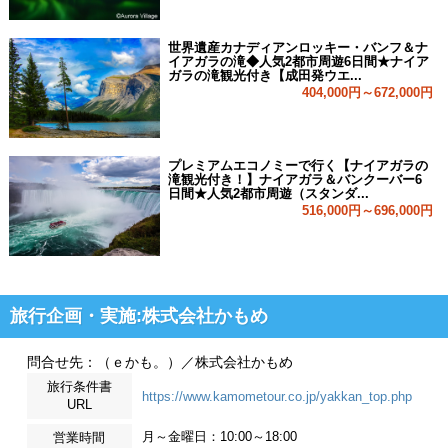
世界遺産カナディアンロッキー・バンフ＆ナ
イアガラの滝◆人気2都市周遊6日間★ナイア
ガラの滝観光付き【成田発ウエ...
404,000円～672,000円
プレミアムエコノミーで行く【ナイアガラの
滝観光付き！】ナイアガラ＆バンクーバー6
日間★人気2都市周遊（スタンダ...
516,000円～696,000円
旅行企画・実施:株式会社かもめ
問合せ先：（ｅかも。）／株式会社かもめ
旅行条件書
https://www.kamometour.co.jp/yakkan_top.php
URL
月～金曜日：10:00～18:00
営業時間