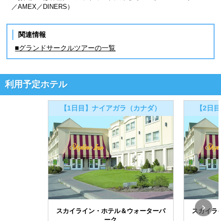
／AMEX／DINERS）
関連情報
■グランドサークルツアーの一覧
利用予定ホテル
【1日目】ナイアガラ（カナダ）
【2日
スカイライン・ホテル＆ウォーターパ
スカイラ
ーク