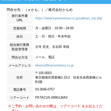
問合せ先：（ｅかも。）／株式会社かもめ
旅行条件書
https://www.kamometour.co.jp/yakkan_top.php
URL
月～金曜日：10:00～18:00
営業時間
土・日・祝日・年末年始
休日
総合旅行業務
古寺 宏史、左右田 幸枝
取扱管理者
メール、電話
問合せ方法
ekamo@kamometour.co.jp
メールアドレス
〒105-0003
住所
東京都港区西新橋1-10-2 住友生命西新橋ビル
B1階
03-3506-0757
電話番号
PKTACUS-009GLMA0
ツアーコード
※ご予約・お問い合わせの際は、ツアーコード をお伝えくだ
さい。