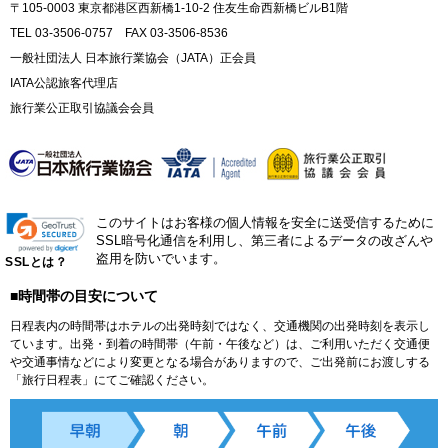
〒105-0003 東京都港区西新橋1-10-2 住友生命西新橋ビルB1階
TEL 03-3506-0757 FAX 03-3506-8536
一般社団法人 日本旅行業協会（JATA）正会員
IATA公認旅客代理店
旅行業公正取引協議会会員
このサイトはお客様の個人情報を安全に送受信するために
SSL暗号化通信を利用し、第三者によるデータの改ざんや
盗用を防いでいます。
SSLとは？
■時間帯の目安について
日程表内の時間帯はホテルの出発時刻ではなく、交通機関の出発時刻を表示し
ています。出発・到着の時間帯（午前・午後など）は、ご利用いただく交通便
や交通事情などにより変更となる場合がありますので、ご出発前にお渡しする
「旅行日程表」にてご確認ください。