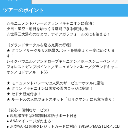
ツアーのポイント
☆モニュメントバレーとグランドキャニオンに宿泊！
夕日・星空・朝日をゆっくり堪能できる特別な旅。
☆世界三大瀑布のひとつ、ナイアガラフォールズにも泊まる！
《グランドサークルを巡る充実の行程》
★ グランドサークル 8大絶景スポットを効率よく一度にめぐりま
す！
レイクパウエル／アンテロープキャニオン／ホースシューベンド／
フォレストガンプポイント／モニュメントバレー／グランドキャニ
オン／セドナ／ルート66
★ モニュメントバレーでは人気のザ・ビューホテルに宿泊！
★ グランドキャニオンは国立公園内ロッジに宿泊！
★ セドナ観光付き！
★ ルート66の人気フォトスポット「セリグマン」にも立ち寄り！
《安心・便利なサービス》
● 現地滞在中は24時間日本語サポート付き
● ANAマイレージがたまる！
● お支払いは各種クレジットカードに対応（VISA／MASTER／JCB