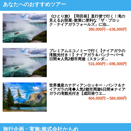
あなたへのおすすめツアー
《ひとり旅》【羽田発】直行便で行く！滝の
見えるお部屋♪散策に便利な「ザ・ブロッ
ク・ナイアガラフォールズ」に泊...
380,000円～636,000円
プレミアムエコノミーで行く【ナイアガラの
滝観光付き！】ナイアガラ＆バンクーバー6
日間★人気2都市周遊（スタンダ...
516,000円～696,000円
世界遺産カナディアンロッキー・バンフ＆ナ
イアガラの滝◆人気2都市周遊6日間★ナイア
ガラの滝観光付き【成田発ウエ...
404,000円～584,000円
旅行企画・実施:株式会社かもめ