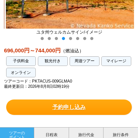
ユタ州ウェルカムサイン/イメージ
696,000円～744,000円
（燃油込）
子供料金
観光付き
周遊ツアー
マイレージ
オンライン
ツアーコード：PKTACUS-009GLMA0
最終更新日：2026年8月8日02時19分
予約申し込み
ツアーの
日程表
旅行代金
旅行条件
ポイント