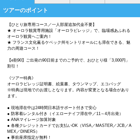
ツアーのポイント
【ひとり旅専用コース／一人部屋追加代金不要】
★ オーロラ観賞専用施設「オーロラビレッジ」で、臨場感あふれる
オーロラ観賞へご案内！
★ フランス文化薫るケベック州モントリオールにも滞在できる、魅
力の周遊コース！
【e割90】ご出発の90日前までのご予約で、おひとり様「3,000円」
割引！
《ツアー特典》
オーロラビレッジ証明書、絵葉書、タウンマップ、エコバッグ
※特典は現地でのお渡しとなります。内容が変更となる場合があり
ます。
● 現地滞在中は24時間日本語サポート付きで安心
● 防寒着レンタル付き（イエローナイフ滞在中／11～4月出発）
● ANAマイレージ加算対象
● 各種クレジットカードでお支払いOK（VISA／MASTER／JCB／A
MEX／DINERS）
● 事前座席指定が無料！