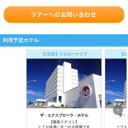
利用予定ホテル
【1日目】イエローナイフ
【2
ザ・エクスプローラ・ホテル
ザ・
【最新クチコミ】
とても快適にすごせる部屋です
とても