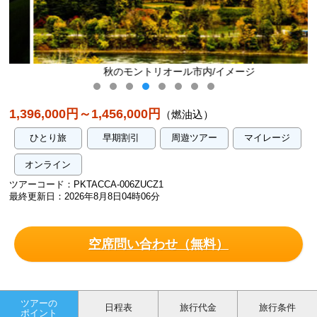
秋のモントリオール市内/イメージ
1,396,000円～1,456,000円
（燃油込）
ひとり旅
早期割引
周遊ツアー
マイレージ
オンライン
ツアーコード：PKTACCA-006ZUCZ1
最終更新日：2026年8月8日04時06分
空席問い合わせ（無料）
ツアーの
日程表
旅行代金
旅行条件
ポイント