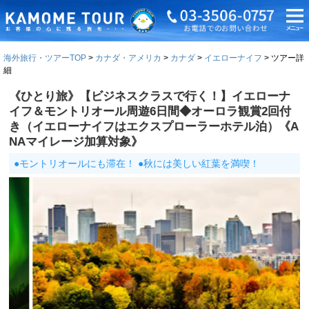
海外旅行・ツアーTOP
カナダ・アメリカ
カナダ
イエローナイフ
ツアー詳
細
《ひとり旅》【ビジネスクラスで行く！】イエローナ
イフ＆モントリオール周遊6日間◆オーロラ観賞2回付
き（イエローナイフはエクスプローラーホテル泊）《A
NAマイレージ加算対象》
●モントリオールにも滞在！ ●秋には美しい紅葉を満喫！