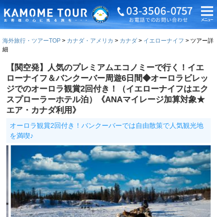
海外旅行・ツアーTOP
カナダ・アメリカ
カナダ
イエローナイフ
ツアー詳
細
【関空発】人気のプレミアムエコノミーで行く！イエ
ローナイフ＆バンクーバー周遊6日間◆オーロラビレッ
ジでのオーロラ観賞2回付き！（イエローナイフはエク
スプローラーホテル泊）《ANAマイレージ加算対象★
エア・カナダ利用》
オーロラ観賞2回付き！バンクーバーでは自由散策で人気観光地
を満喫♪