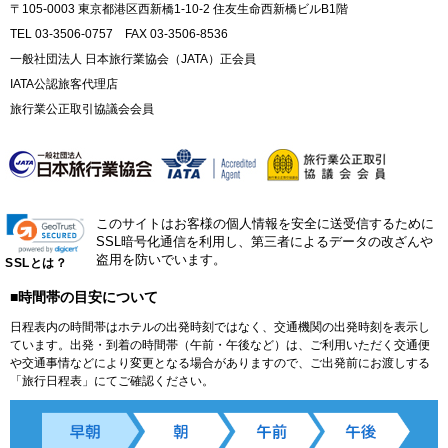
〒105-0003 東京都港区西新橋1-10-2 住友生命西新橋ビルB1階
TEL 03-3506-0757 FAX 03-3506-8536
一般社団法人 日本旅行業協会（JATA）正会員
IATA公認旅客代理店
旅行業公正取引協議会会員
このサイトはお客様の個人情報を安全に送受信するために
SSL暗号化通信を利用し、第三者によるデータの改ざんや
盗用を防いでいます。
SSLとは？
■時間帯の目安について
日程表内の時間帯はホテルの出発時刻ではなく、交通機関の出発時刻を表示し
ています。出発・到着の時間帯（午前・午後など）は、ご利用いただく交通便
や交通事情などにより変更となる場合がありますので、ご出発前にお渡しする
「旅行日程表」にてご確認ください。