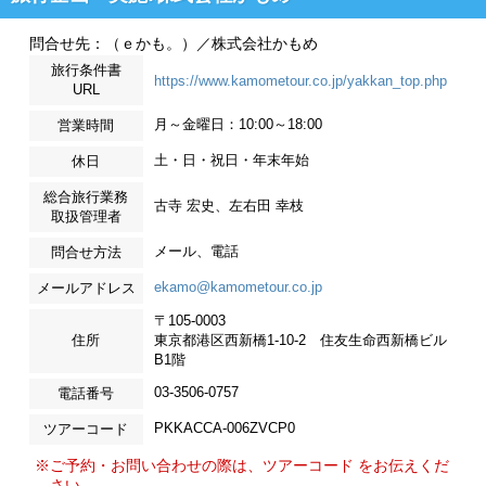
問合せ先：（ｅかも。）／株式会社かもめ
旅行条件書
https://www.kamometour.co.jp/yakkan_top.php
URL
月～金曜日：10:00～18:00
営業時間
土・日・祝日・年末年始
休日
総合旅行業務
古寺 宏史、左右田 幸枝
取扱管理者
メール、電話
問合せ方法
ekamo@kamometour.co.jp
メールアドレス
〒105-0003
住所
東京都港区西新橋1-10-2 住友生命西新橋ビル
B1階
03-3506-0757
電話番号
PKKACCA-006ZVCP0
ツアーコード
※ご予約・お問い合わせの際は、ツアーコード をお伝えくだ
さい。