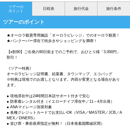
ツアーの
日程表
旅行代金
旅行条件
ポイント
ツアーのポイント
★オーロラ観賞専用施設「オーロラビレッジ」でのオーロラ観賞！
★バンクーバー滞在で街歩きやショッピングを満喫！
【e割90】ご出発の90日前までのご予約で、おひとり様「3,000円」
割引！
《ツアー特典》
オーロラビレッジ証明書、絵葉書、タウンマップ、エコバッグ
※特典は現地でのお渡しとなります。内容が変更となる場合があり
ます。
● 現地滞在中は24時間日本語サポート付きで安心
● 防寒着レンタル付き（イエローナイフ滞在中／11～4月出発）
● ANAマイレージ加算対象
● 各種クレジットカードでお支払いOK（VISA／MASTER／JCB／A
MEX／DINERS）
● 並び席・事前座席指定が無料！（日本発着国際線区間）