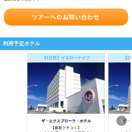
利用予定ホテル
【1日目】イエローナイフ
【2
ザ・エクスプローラ・ホテル
ザ・
【最新クチコミ】