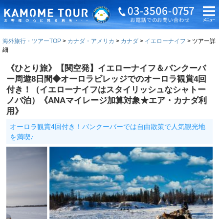
海外旅行・ツアーTOP
カナダ・アメリカ
カナダ
イエローナイフ
ツアー詳
細
《ひとり旅》【関空発】イエローナイフ＆バンクーバ
ー周遊8日間◆オーロラビレッジでのオーロラ観賞4回
付き！（イエローナイフはスタイリッシュなシャトー
ノバ泊）《ANAマイレージ加算対象★エア・カナダ利
用》
オーロラ観賞4回付き！バンクーバーでは自由散策で人気観光地
を満喫♪