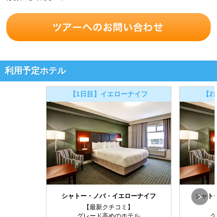
利用予定ホテル
【1日目】イエローナイフ
【2
シャトー・ノバ・イエローナイフ
シャト
【最新クチコミ】
グレード高めのホテル
グ