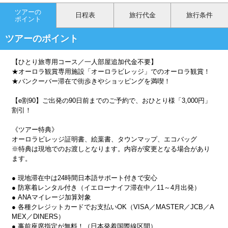
ツアーの
日程表
旅行代金
旅行条件
ポイント
ツアーのポイント
【ひとり旅専用コース／一人部屋追加代金不要】
★オーロラ観賞専用施設「オーロラビレッジ」でのオーロラ観賞！
★バンクーバー滞在で街歩きやショッピングを満喫！
【e割90】ご出発の90日前までのご予約で、おひとり様「3,000円」
割引！
《ツアー特典》
オーロラビレッジ証明書、絵葉書、タウンマップ、エコバッグ
※特典は現地でのお渡しとなります。内容が変更となる場合があり
ます。
● 現地滞在中は24時間日本語サポート付きで安心
● 防寒着レンタル付き（イエローナイフ滞在中／11～4月出発）
● ANAマイレージ加算対象
● 各種クレジットカードでお支払いOK（VISA／MASTER／JCB／A
MEX／DINERS）
● 事前座席指定が無料！（日本発着国際線区間）