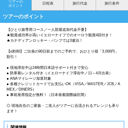
ツアーの
日程表
旅行代金
旅行条件
ポイント
ツアーのポイント
【ひとり旅専用コース／一人部屋追加代金不要】
★観賞成功率が高いイエローナイフでのオーロラ観賞4回付き！
★カナディアンロッキー・バンフでは3連泊！
【e割90】ご出発の90日前までのご予約で、おひとり様「3,000円」
割引！
● 現地滞在中は24時間日本語サポート付きで安心
● 防寒着レンタル付き（イエローナイフ滞在中／11～4月出発）
● ANAマイレージ加算対象
● 各種クレジットカードでお支払いOK（VISA／MASTER／JCB／A
MEX／DINERS）
● 事前座席指定が無料！（日本発着国際線区間）
◎ 現地在住のご家族・ご友人がツアーに合流されるアレンジも承り
ます！
関連情報