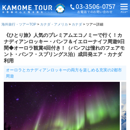
海外旅行・ツアーTOP
カナダ・アメリカ
カナダ
ツアー詳細
《ひとり旅》人気のプレミアムエコノミーで行く！カ
ナディアンロッキー・バンフ＆イエローナイフ周遊9日
間◆オーロラ観賞4回付き！（バンフは憧れのフェアモ
ント・バンフ・スプリングス泊）成田発エア・カナダ
利用
オーロラとカナディアンロッキーの両方を楽しめる充実の2都市
周遊