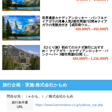
世界遺産カナディアンロッキー・バンフ＆ナ
イアガラの滝◆人気2都市周遊7日間★ナイア
ガラの滝観光付き【成田発ウエ...
420,000円～652,000円
《ひとり旅》初めてのカナダ旅行におすす
め！ ナイアガラ・カナディアンロッキー・バ
ンクーバー 3都市周遊8日間（...
684,000円～1,216,000円
旅行企画・実施:株式会社かもめ
問合せ先：（ｅかも。）／株式会社かもめ
旅行条件書
https://www.kamometour.co.jp/yakkan_top.php
URL