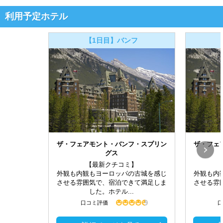
利用予定ホテル
【1日目】バンフ
ザ・フェアモント・バンフ・スプリン
ザ・フェ
グス
【最新クチコミ】
外観も内観もヨーロッパの古城を感じ
外観も内
させる雰囲気で、宿泊できて満足しま
させる雰
した。ホテル...
口コミ評価
口