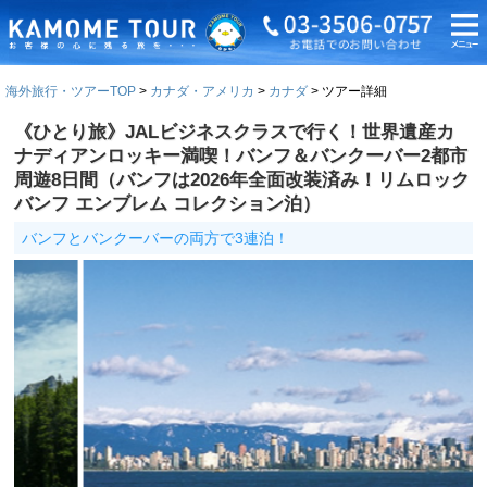
海外旅行・ツアーTOP
カナダ・アメリカ
カナダ
ツアー詳細
《ひとり旅》JALビジネスクラスで行く！世界遺産カ
ナディアンロッキー満喫！バンフ＆バンクーバー2都市
周遊8日間（バンフは2026年全面改装済み！リムロック
バンフ エンブレム コレクション泊）
バンフとバンクーバーの両方で3連泊！