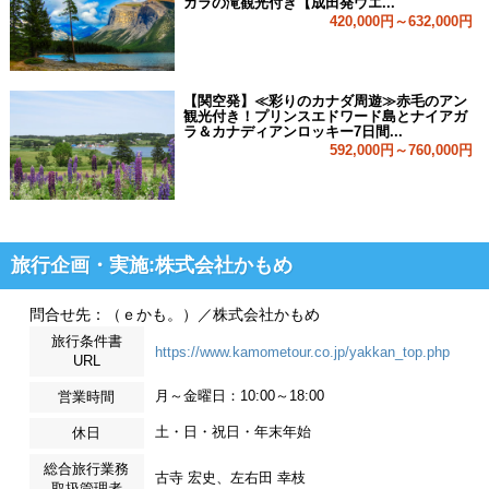
ガラの滝観光付き【成田発ウエ...
420,000円～632,000円
【関空発】≪彩りのカナダ周遊≫赤毛のアン
観光付き！プリンスエドワード島とナイアガ
ラ＆カナディアンロッキー7日間...
592,000円～760,000円
旅行企画・実施:株式会社かもめ
問合せ先：（ｅかも。）／株式会社かもめ
旅行条件書
https://www.kamometour.co.jp/yakkan_top.php
URL
月～金曜日：10:00～18:00
営業時間
土・日・祝日・年末年始
休日
総合旅行業務
古寺 宏史、左右田 幸枝
取扱管理者