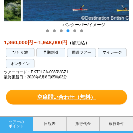
バンクーバー/イメージ
1,360,000円～1,948,000円
（燃油込）
ひとり旅
早期割引
周遊ツアー
マイレージ
オンライン
ツアーコード：PKTJLCA-008RVGZ1
最終更新日：2026年8月8日05時03分
空席問い合わせ（無料）
ツアーの
日程表
旅行代金
旅行条件
ポイント