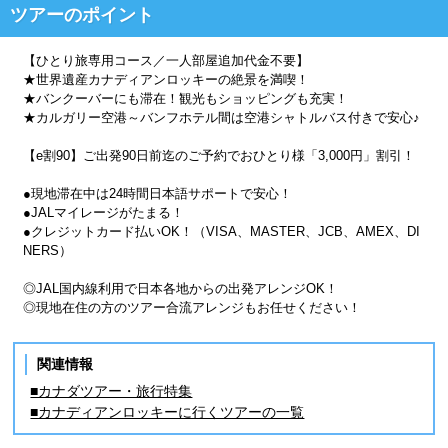
ツアーのポイント
【ひとり旅専用コース／一人部屋追加代金不要】
★世界遺産カナディアンロッキーの絶景を満喫！
★バンクーバーにも滞在！観光もショッピングも充実！
★カルガリー空港～バンフホテル間は空港シャトルバス付きで安心♪
【e割90】ご出発90日前迄のご予約でおひとり様「3,000円」割引！
●現地滞在中は24時間日本語サポートで安心！
●JALマイレージがたまる！
●クレジットカード払いOK！（VISA、MASTER、JCB、AMEX、DI
NERS）
◎JAL国内線利用で日本各地からの出発アレンジOK！
◎現地在住の方のツアー合流アレンジもお任せください！
関連情報
■カナダツアー・旅行特集
■カナディアンロッキーに行くツアーの一覧