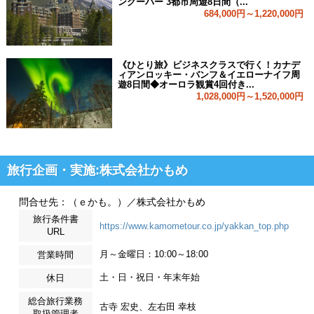
ンクーバー 3都市周遊8日間（...
684,000円～1,220,000円
《ひとり旅》ビジネスクラスで行く！カナデ
ィアンロッキー・バンフ＆イエローナイフ周
遊8日間◆オーロラ観賞4回付き...
1,028,000円～1,520,000円
旅行企画・実施:株式会社かもめ
問合せ先：（ｅかも。）／株式会社かもめ
旅行条件書
https://www.kamometour.co.jp/yakkan_top.php
URL
月～金曜日：10:00～18:00
営業時間
土・日・祝日・年末年始
休日
総合旅行業務
古寺 宏史、左右田 幸枝
取扱管理者