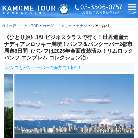
海外旅行・ツアーTOP
カナダ・アメリカ
カナダ
ツアー詳細
《ひとり旅》JALビジネスクラスで行く！世界遺産カ
ナディアンロッキー満喫！バンフ＆バンクーバー2都市
周遊8日間（バンフは2026年全面改装済み！リムロック
バンフ エンブレム コレクション泊）
バンフとバンクーバーの両方で3連泊！