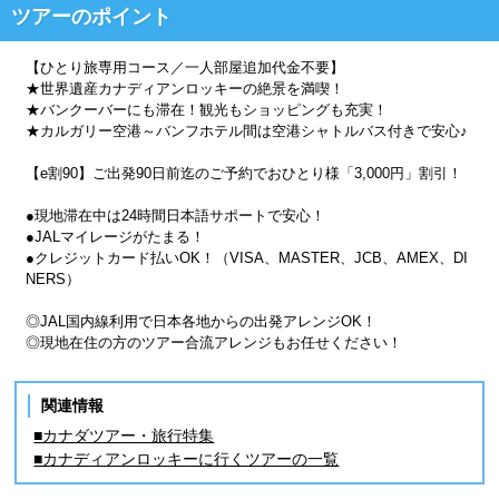
ツアーのポイント
【ひとり旅専用コース／一人部屋追加代金不要】
★世界遺産カナディアンロッキーの絶景を満喫！
★バンクーバーにも滞在！観光もショッピングも充実！
★カルガリー空港～バンフホテル間は空港シャトルバス付きで安心♪
【e割90】ご出発90日前迄のご予約でおひとり様「3,000円」割引！
●現地滞在中は24時間日本語サポートで安心！
●JALマイレージがたまる！
●クレジットカード払いOK！（VISA、MASTER、JCB、AMEX、DI
NERS）
◎JAL国内線利用で日本各地からの出発アレンジOK！
◎現地在住の方のツアー合流アレンジもお任せください！
関連情報
■カナダツアー・旅行特集
■カナディアンロッキーに行くツアーの一覧