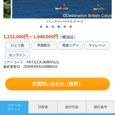
バンクーバー/イメージ
1,212,000円～1,948,000円
（燃油込）
ひとり旅
早期割引
周遊ツアー
マイレージ
オンライン
ツアーコード：PKTJLCA-008RVGZ1
最終更新日：2026年8月6日05時01分
空席問い合わせ（無料）
ツアーの
日程表
旅行代金
旅行条件
ポイント