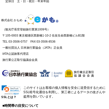
定休日 土・日・祝日・年末年始
株式会社 かもめ
（観光庁長官登録旅行業第1009号）
〒105-0003 東京都港区西新橋1-10-2 住友生命西新橋ビルB1階
TEL 03-3506-0757 FAX 03-3506-8536
一般社団法人 日本旅行業協会（JATA）正会員
IATA公認旅客代理店
旅行業公正取引協議会会員
このサイトはお客様の個人情報を安全に送受信するために
SSL暗号化通信を利用し、第三者によるデータの改ざんや
盗用を防いでいます。
SSLとは？
■時間帯の目安について