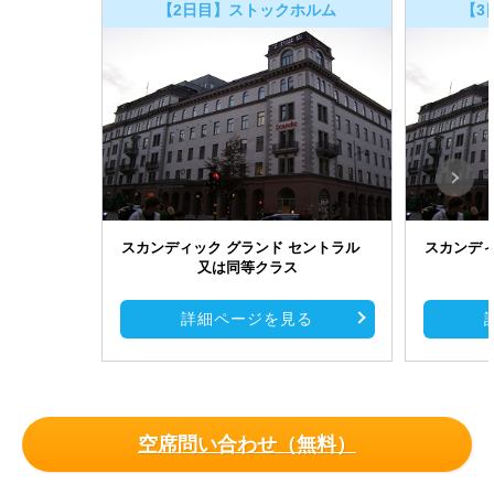
【2日目】ストックホルム
【3
スカンディック グランド セントラル
スカンデ
又は同等クラス
詳細ページを見る
空席問い合わせ（無料）