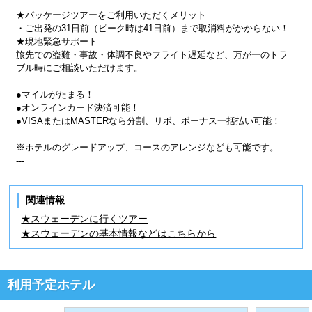
★パッケージツアーをご利用いただくメリット
・ご出発の31日前（ピーク時は41日前）まで取消料がかからない！
★現地緊急サポート
旅先での盗難・事故・体調不良やフライト遅延など、万が一のトラ
ブル時にご相談いただけます。
●マイルがたまる！
●オンラインカード決済可能！
●VISAまたはMASTERなら分割、リボ、ボーナス一括払い可能！
※ホテルのグレードアップ、コースのアレンジなども可能です。
---
関連情報
★スウェーデンに行くツアー
★スウェーデンの基本情報などはこちらから
利用予定ホテル