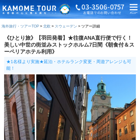
海外旅行・ツアーTOP
北欧
スウェーデン
ツアー詳細
《ひとり旅》【羽田発着】★往復ANA直行便で行く！
美しい中世の街並みストックホルム7日間《朝食付＆ス
ーペリアホテル利用》
★1名様より実施★延泊・ホテルランク変更・周遊アレンジも可
能！