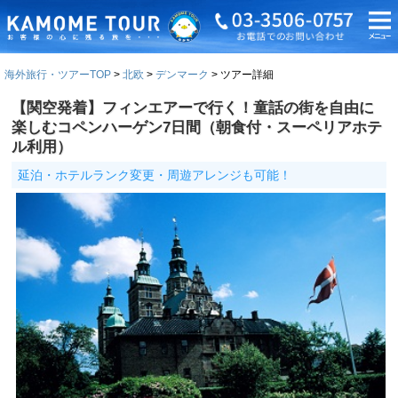
海外旅行・ツアーTOP
北欧
デンマーク
ツアー詳細
【関空発着】フィンエアーで行く！童話の街を自由に
楽しむコペンハーゲン7日間（朝食付・スーペリアホテ
ル利用）
延泊・ホテルランク変更・周遊アレンジも可能！