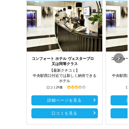
コンフォート ホテル ヴェスターブロ
コンフォ
又は同等クラス
【最新クチコミ】
中央駅西口付近では新しく納得できる
中央駅西
ホテル
口コミ評価
口
詳細ページを見る
口コミを見る