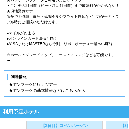
★パッケージツアーをご利用いただくメリット
・ご出発の31日前（ピーク時は41日前）まで取消料がかからない！
★現地緊急サポート
旅先での盗難・事故・体調不良やフライト遅延など、万が一のトラ
ブル時にご相談いただけます。
●マイルがたまる！
●オンラインカード決済可能！
●VISAまたはMASTERなら分割、リボ、ボーナス一括払い可能！
※ホテルのグレードアップ、コースのアレンジなども可能です。
---
関連情報
★デンマークに行くツアー
★デンマークの基本情報などはこちらから
利用予定ホテル
【2日目】コペンハーゲン
【3