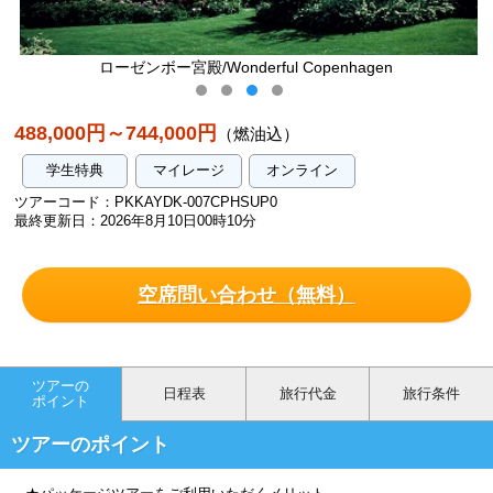
ローゼンボー宮殿/Wonderful Copenhagen
チボリ公園 
488,000円～744,000円
（燃油込）
学生特典
マイレージ
オンライン
ツアーコード：PKKAYDK-007CPHSUP0
最終更新日：2026年8月10日00時10分
空席問い合わせ（無料）
ツアーの
日程表
旅行代金
旅行条件
ポイント
ツアーのポイント