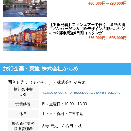
460,000円～720,000円
【羽田発着】フィンエアーで行く！童話の街
コペンハーゲン＆北欧デザインの都ヘルシン
キ☆2都市周遊6日間（スタンダ...
336,000円～656,000円
旅行企画・実施:株式会社かもめ
問合せ先：（ｅかも。）／株式会社かもめ
旅行条件書
https://www.kamometour.co.jp/yakkan_top.php
URL
月～金曜日：10:00～18:00
営業時間
土・日・祝日・年末年始
休日
総合旅行業務
古寺 宏史、左右田 幸枝
取扱管理者