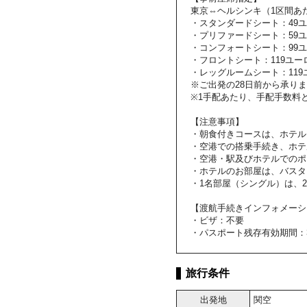
東京⇔ヘルシンキ（1区間あ
・スタンダードシート：49
・プリファードシート：59
・コンフォートシート：99
・フロントシート：119ユー
・レッグルームシート：119
※ご出発の28日前から承り
※1手配あたり、手配手数料と
【注意事項】
・朝食付きコースは、ホテル
・空港での搭乗手続き、ホテ
・空港・駅及びホテルでのポ
・ホテルのお部屋は、バスタ
・1名部屋（シングル）は、
【渡航手続きインフォメーシ
・ビザ：不要
・パスポート残存有効期間：
旅行条件
出発地
関空