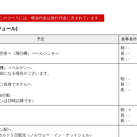
このコースには、燃油代金は旅行代金に含まれています。
ュール)
予定
食事条件
朝：-
0】関空発⇒（飛行機）⇒ヘルシンキへ
昼：-
夜：-
機）⇒ベルゲンへ
由になる場合がございます。
朝：-
ご自身でホテルヘ
昼：-
夜：-
由行動
ンは15時以降です）
朝：○
昼：-
夜：-
ン駅へ。
ヨルド１日観光（ノルウェー・イン・ナットシェル）