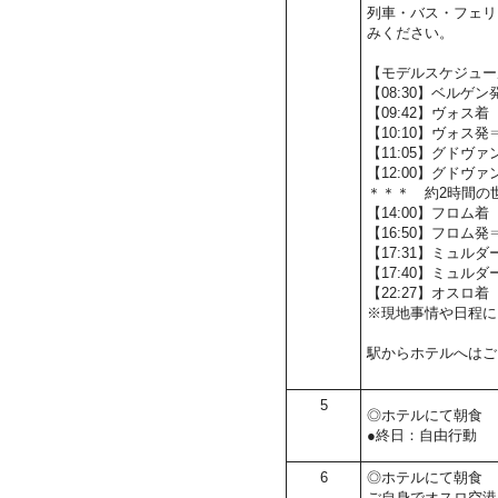
列車・バス・フェリ
みください。
【モデルスケジュー
【08:30】ベルゲ
【09:42】ヴォス着
【10:10】ヴォス
【11:05】グドヴ
【12:00】グド
＊＊＊ 約2時間の
【14:00】フロム着
【16:50】フロム
【17:31】ミュルダ
【17:40】ミュ
【22:27】オスロ着
※現地事情や日程に
駅からホテルへはご
5
◎ホテルにて朝食
●終日：自由行動
6
◎ホテルにて朝食
ご自身でオスロ空港