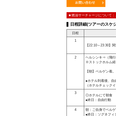
★燃油サーチャージについて：
日程詳細(ツアーのスケジ
日程
1
【22:10～23:3
2
ヘルシンキ⇒（飛行
※ストックホルム経
【朝】ベルゲン着。
●ホテル到着後、自
（ホテルチェックイ
3
◎ホテルにて朝食
●終日：自由行動
4
朝：ご自身でベルゲ
●終日：ソグネフィ