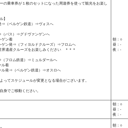
ーの乗車券が１枚のセットになった周遊券を使って観光をお楽し
ル】
ン発⇒（ベルゲン鉄道）⇒ヴォスへ
発⇒（バス）⇒グドヴァンゲンへ
ァンゲン着
朝：○
ヴァンゲン発⇒（フィヨルドクルーズ）⇒フロムへ
昼：-
世界遺産クルーズをお楽しみください ＊＊＊
夜：-
発⇒（フロム鉄道）⇒ミュルダールへ
ール着
ルダール発⇒（ベルゲン鉄道）⇒オスロへ
よってスケジュールが変更となる場合がございます。
自身でご移動ください。
朝：○
昼：-
夜：-
朝：○
へ