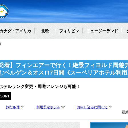
カナダ・アメリカ
北欧
フィリピン
ニュージーランド
細
発着】フィンエアーで行く！絶景フィヨルド周遊
むベルゲン＆オスロ7日間《スーペリアホテル利用
・ホテルランク変更・周遊アレンジも可能！
OSUP1
旅行条件
利用予定ホテル
お申し込みに関して
最終