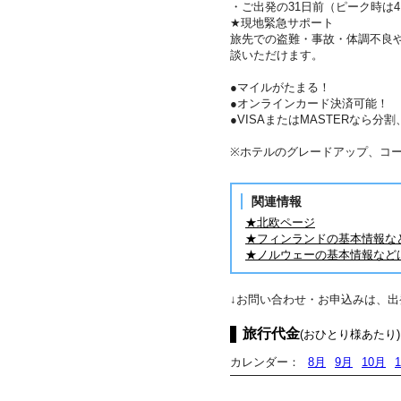
・ご出発の31日前（ピーク時は
★現地緊急サポート
旅先での盗難・事故・体調不良
談いただけます。
●マイルがたまる！
●オンラインカード決済可能！
●VISAまたはMASTERなら
※ホテルのグレードアップ、コ
関連情報
★北欧ページ
★フィンランドの基本情報な
★ノルウェーの基本情報など
↓お問い合わせ・お申込みは、
旅行代金
(おひとり様あたり)
カレンダー：
8月
9月
10月