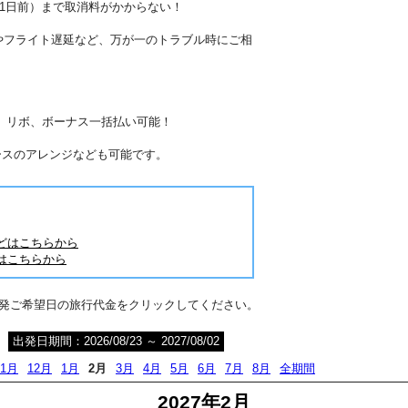
41日前）まで取消料がかからない！
やフライト遅延など、万が一のトラブル時にご相
分割、リボ、ボーナス一括払い可能！
ースのアレンジなども可能です。
どはこちらから
はこちらから
出発ご希望日の旅行代金をクリックしてください。
出発日期間：2026/08/23 ～ 2027/08/02
11月
12月
1月
2月
3月
4月
5月
6月
7月
8月
全期間
2027年2月