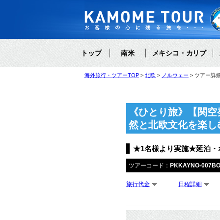
トップ
南米
メキシコ・カリブ
海外旅行・ツアーTOP
北欧
ノルウェー
ツアー詳
《ひとり旅》【関空
然と北欧文化を楽し
★1名様より実施★延泊
ツアーコード：
PKKAYNO-007B
旅行代金
日程詳細