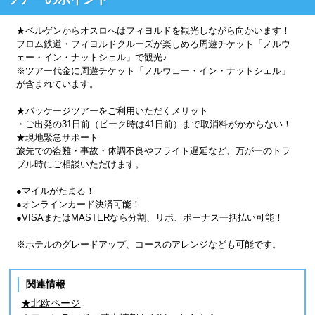
★ベルゲンからオスロへはフィヨルドを観光しながら向かいます！
フロム鉄道・フィヨルドクルーズが楽しめる周遊チケット「ノルウ
ェー・イン・ナットシェル」で観光♪
※ツアー代金に周遊チケット「ノルウェー・イン・ナットシェル」
が含まれています。
★パッケージツアーをご利用いただくメリット
・ご出発の31日前（ピーク時は41日前）まで取消料がかからない！
★現地緊急サポート
旅先での盗難・事故・体調不良やフライト遅延など、万が一のトラ
ブル時にご相談いただけます。
●マイルがたまる！
●オンラインカード決済可能！
●VISAまたはMASTERなら分割、リボ、ボーナス一括払い可能！
※ホテルのグレードアップ、コースのアレンジなども可能です。
関連情報
★北欧ページ