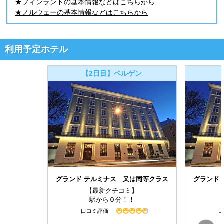
★フィンランドの基本情報などはこちらから
★ノルウェーの基本情報などはこちらから
利用予定ホテル
【2日目】ベルゲン
グランド テルミナス 又は同等クラス
グランド
【最新クチコミ】
駅から０分！！
口コミ評価
口