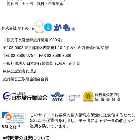
定休日 土・日・祝日・年末年始
株式会社 かもめ
（観光庁長官登録旅行業第1009号）
〒105-0003 東京都港区西新橋1-10-2 住友生命西新橋ビルB1階
TEL 03-3506-0757 FAX 03-3506-8536
一般社団法人 日本旅行業協会（JATA）正会員
IATA公認旅客代理店
旅行業公正取引協議会会員
このサイトはお客様の個人情報を安全に送受信するために
SSL暗号化通信を利用し、第三者によるデータの改ざんや
盗用を防いでいます。
SSLとは？
■時間帯の目安について