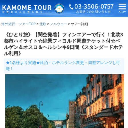
海外旅行・ツアーTOP
北欧
ノルウェー
ツアー詳細
《ひとり旅》【関空発着】フィンエアーで行く！北欧3
都市ハイライト☆絶景フィヨルド周遊チケット付☆ベ
ルゲン＆オスロ＆ヘルシンキ9日間《スタンダードホテ
ル利用》
★1名様より実施★延泊・ホテルランク変更・周遊アレンジも可
能！