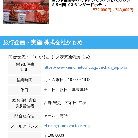
ヨルド周遊チケット付♪ベルゲン＆ヘルシン
キ8日間《スタンダードホテル...
572,000円～748,000円
旅行企画・実施:株式会社かもめ
問合せ先：（ｅかも。）／株式会社かもめ
旅行条件書
https://www.kamometour.co.jp/yakkan_top.php
URL
月～金曜日：10:00～18:00
営業時間
土・日・祝日・年末年始
休日
総合旅行業務
古寺 宏史、左右田 幸枝
取扱管理者
メール、電話
問合せ方法
ekamo@kamometour.co.jp
メールアドレス
〒105-0003