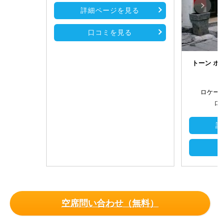
詳細ページを見る
口コミを見る
トーン 
ロケー
口
空席問い合わせ（無料）