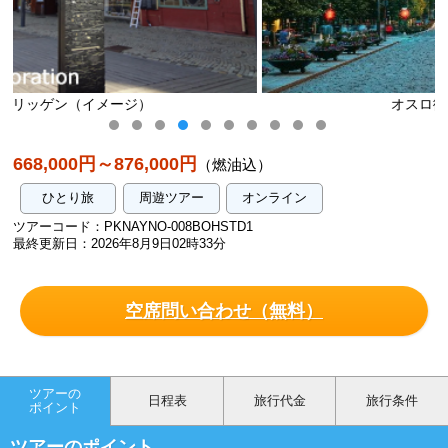
オスロ街中（イメージ）
668,000円～876,000円
（燃油込）
ひとり旅
周遊ツアー
オンライン
ツアーコード：PKNAYNO-008BOHSTD1
最終更新日：2026年8月9日02時33分
空席問い合わせ（無料）
ツアーの
日程表
旅行代金
旅行条件
ポイント
ツアーのポイント