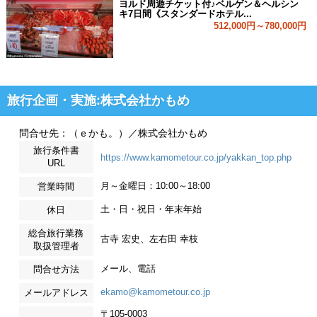
ヨルド周遊チケット付♪ベルゲン＆ヘルシン
キ7日間《スタンダードホテル...
512,000円～780,000円
旅行企画・実施:株式会社かもめ
問合せ先：（ｅかも。）／株式会社かもめ
旅行条件書
https://www.kamometour.co.jp/yakkan_top.php
URL
月～金曜日：10:00～18:00
営業時間
土・日・祝日・年末年始
休日
総合旅行業務
古寺 宏史、左右田 幸枝
取扱管理者
メール、電話
問合せ方法
ekamo@kamometour.co.jp
メールアドレス
〒105-0003