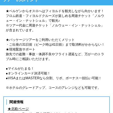
★ベルゲンからオスロへはフィヨルドを観光しながら向かいます！
フロム鉄道・フィヨルドクルーズが楽しめる周遊チケット「ノルウ
ェー・イン・ナットシェル」で観光♪
※ツアー代金に周遊チケット「ノルウェー・イン・ナットシェル」
が含まれています。
★パッケージツアーをご利用いただくメリット
・ご出発の31日前（ピーク時は41日前）まで取消料がかからない！
★現地緊急サポート
旅先での盗難・事故・体調不良やフライト遅延など、万が一のトラ
ブル時にご相談いただけます。
●マイルがたまる！
●オンラインカード決済可能！
●VISAまたはMASTERなら分割、リボ、ボーナス一括払い可能！
※ホテルのグレードアップ、コースのアレンジなども可能です。
関連情報
★北欧ページ