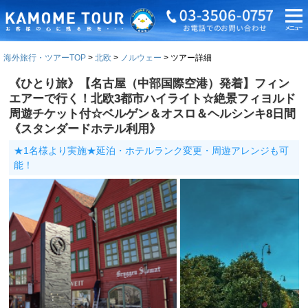
海外旅行・ツアーTOP
北欧
ノルウェー
ツアー詳細
《ひとり旅》【名古屋（中部国際空港）発着】フィン
エアーで行く！北欧3都市ハイライト☆絶景フィヨルド
周遊チケット付☆ベルゲン＆オスロ＆ヘルシンキ8日間
《スタンダードホテル利用》
★1名様より実施★延泊・ホテルランク変更・周遊アレンジも可
能！