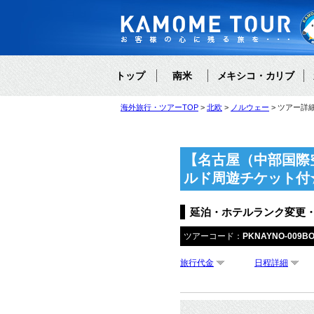
トップ
南米
メキシコ・カリブ
海外旅行・ツアーTOP
北欧
ノルウェー
ツアー詳
【名古屋（中部国際
ルド周遊チケット付
延泊・ホテルランク変更
ツアーコード：
PKNAYNO-009B
旅行代金
日程詳細