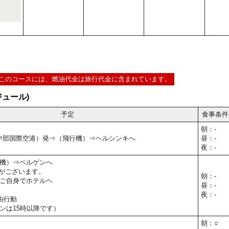
このコースには、燃油代金は旅行代金に含まれています。
ュール)
予定
食事条件
朝：-
屋（中部国際空港）発⇒（飛行機）⇒ヘルシンキへ
昼：-
夜：-
機）⇒ベルゲンへ
がございます。
朝：-
ご自身でホテルヘ
昼：-
夜：-
由行動
ンは15時以降です）
朝：○