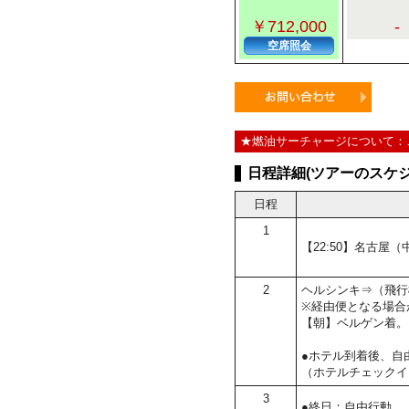
￥712,000
-
空席照会
★燃油サーチャージについて：
日程詳細(ツアーのスケジ
日程
1
【22:50】名古
2
ヘルシンキ⇒（飛行
※経由便となる場合
【朝】ベルゲン着。
●ホテル到着後、自
（ホテルチェックイ
3
●終日：自由行動。