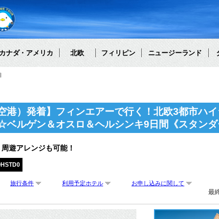
カナダ・アメリカ
北欧
フィリピン
ニュージーランド
細
空港）発着】フィンエアーで行く！北欧3都市ハイ
☆ベルゲン＆オスロ＆ヘルシンキ9日間《スタンダ
・周遊アレンジも可能！
OHSTD0
旅行条件
利用予定ホテル
お申し込みに関して
最終