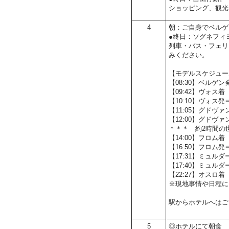
ショッピング、観光
4
朝：ご自身でベルゲ
●終日：ソグネフィ
列車・バス・フェリ
みください。
【モデルスケジュー
【08:30】ベルゲ
【09:42】ヴォス着
【10:10】ヴォス
【11:05】グドヴ
【12:00】グド
＊＊＊ 約2時間の
【14:00】フロム着
【16:50】フロム
【17:31】ミュルダ
【17:40】ミュ
【22:27】オスロ着
※現地事情や日程に
駅からホテルへはご
5
◎ホテルにて朝食