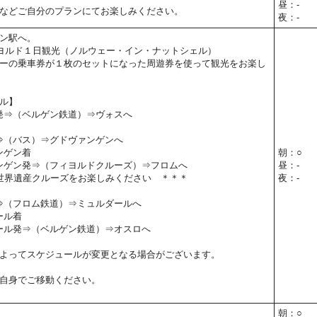
昼：-
などご自分のプランにてお楽しみください。
夜：-
ン駅へ。
ヨルド１日観光（ノルウェー・イン・ナットシェル）
ーの乗車券が１枚のセットになった周遊券を使って観光をお楽し
ル】
ン発⇒（ベルゲン鉄道）⇒ヴォスへ
発⇒（バス）⇒グドヴァンゲンへ
ァンゲン着
朝：○
ヴァンゲン発⇒（フィヨルドクルーズ）⇒フロムへ
昼：-
世界遺産クルーズをお楽しみください ＊＊＊
夜：-
発⇒（フロム鉄道）⇒ミュルダールへ
ール着
ルダール発⇒（ベルゲン鉄道）⇒オスロへ
よってスケジュールが変更となる場合がございます。
自身でご移動ください。
朝：○