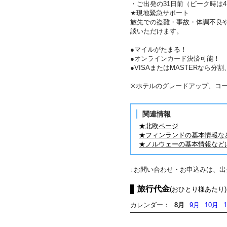
・ご出発の31日前（ピーク時は
★現地緊急サポート
旅先での盗難・事故・体調不良
談いただけます。
●マイルがたまる！
●オンラインカード決済可能！
●VISAまたはMASTERなら
※ホテルのグレードアップ、コ
関連情報
★北欧ページ
★フィンランドの基本情報な
★ノルウェーの基本情報など
↓お問い合わせ・お申込みは、
旅行代金
(おひとり様あたり)
カレンダー：
8月
9月
10月