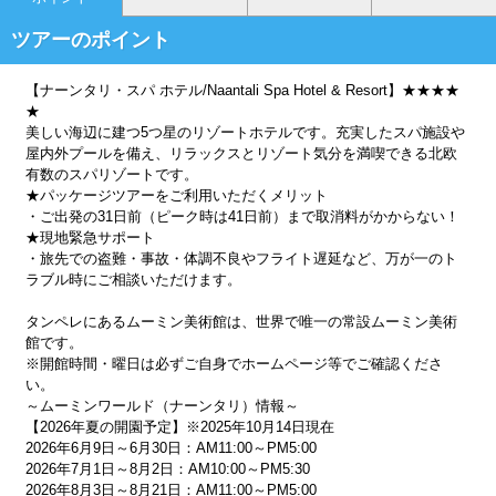
ツアーのポイント
【ナーンタリ・スパ ホテル/Naantali Spa Hotel & Resort】★★★★
★
美しい海辺に建つ5つ星のリゾートホテルです。充実したスパ施設や
屋内外プールを備え、リラックスとリゾート気分を満喫できる北欧
有数のスパリゾートです。
★パッケージツアーをご利用いただくメリット
・ご出発の31日前（ピーク時は41日前）まで取消料がかからない！
★現地緊急サポート
・旅先での盗難・事故・体調不良やフライト遅延など、万が一のト
ラブル時にご相談いただけます。
タンペレにあるムーミン美術館は、世界で唯一の常設ムーミン美術
館です。
※開館時間・曜日は必ずご自身でホームページ等でご確認くださ
い。
～ムーミンワールド（ナーンタリ）情報～
【2026年夏の開園予定】※2025年10月14日現在
2026年6月9日～6月30日：AM11:00～PM5:00
2026年7月1日～8月2日：AM10:00～PM5:30
2026年8月3日～8月21日：AM11:00～PM5:00