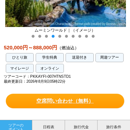
ムーミンワールド｜（イメージ）
520,000円～888,000円
（燃油込）
ひとり旅
学生特典
送迎付き
周遊ツアー
マイレージ
オンライン
ツアーコード：PKKAYFI-007HTNSTD1
最終更新日：2026年8月9日05時22分
空席問い合わせ（無料）
ツアーの
日程表
旅行代金
旅行条件
ポイント