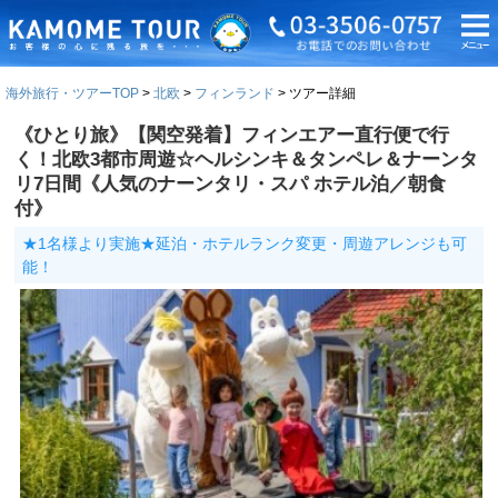
海外旅行・ツアーTOP
北欧
フィンランド
ツアー詳細
《ひとり旅》【関空発着】フィンエアー直行便で行
く！北欧3都市周遊☆ヘルシンキ＆タンペレ＆ナーンタ
リ7日間《人気のナーンタリ・スパ ホテル泊／朝食
付》
★1名様より実施★延泊・ホテルランク変更・周遊アレンジも可
能！