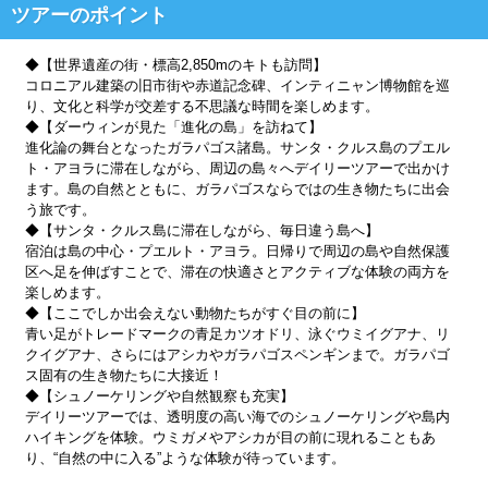
ツアーのポイント
◆【世界遺産の街・標高2,850mのキトも訪問】
コロニアル建築の旧市街や赤道記念碑、インティニャン博物館を巡
り、文化と科学が交差する不思議な時間を楽しめます。
◆【ダーウィンが見た「進化の島」を訪ねて】
進化論の舞台となったガラパゴス諸島。サンタ・クルス島のプエル
ト・アヨラに滞在しながら、周辺の島々へデイリーツアーで出かけ
ます。島の自然とともに、ガラパゴスならではの生き物たちに出会
う旅です。
◆【サンタ・クルス島に滞在しながら、毎日違う島へ】
宿泊は島の中心・プエルト・アヨラ。日帰りで周辺の島や自然保護
区へ足を伸ばすことで、滞在の快適さとアクティブな体験の両方を
楽しめます。
◆【ここでしか出会えない動物たちがすぐ目の前に】
青い足がトレードマークの青足カツオドリ、泳ぐウミイグアナ、リ
クイグアナ、さらにはアシカやガラパゴスペンギンまで。ガラパゴ
ス固有の生き物たちに大接近！
◆【シュノーケリングや自然観察も充実】
デイリーツアーでは、透明度の高い海でのシュノーケリングや島内
ハイキングを体験。ウミガメやアシカが目の前に現れることもあ
り、“自然の中に入る”ような体験が待っています。