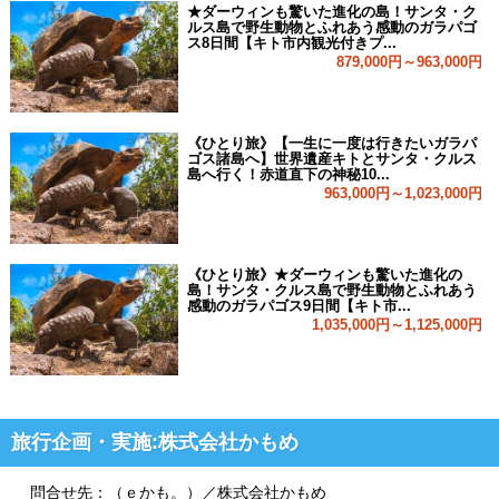
★ダーウィンも驚いた進化の島！サンタ・ク
ルス島で野生動物とふれあう感動のガラパゴ
ス8日間【キト市内観光付きプ...
879,000円～963,000円
《ひとり旅》【一生に一度は行きたいガラパ
ゴス諸島へ】世界遺産キトとサンタ・クルス
島へ行く！赤道直下の神秘10...
963,000円～1,023,000円
《ひとり旅》★ダーウィンも驚いた進化の
島！サンタ・クルス島で野生動物とふれあう
感動のガラパゴス9日間【キト市...
1,035,000円～1,125,000円
旅行企画・実施:株式会社かもめ
問合せ先：（ｅかも。）／株式会社かもめ