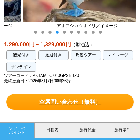
アオアシカツオドリ／イメージ
1,290,000円～1,329,000円
（燃油込）
観光付き
送迎付き
周遊ツアー
マイレージ
オンライン
ツアーコード：PKTAMEC-010GPSBBZ0
最終更新日：2026年8月7日00時36分
空席問い合わせ（無料）
ツアーの
日程表
旅行代金
旅行条件
ポイント