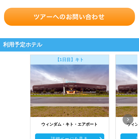
利用予定ホテル
【1日目】キト
ウィンダム・キト・エアポート
ウィン
詳細ページを見る