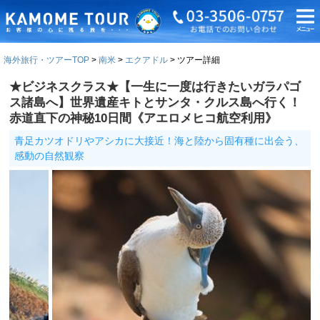
海外旅行・ツアーTOP
南米
エクアドル
ツアー詳細
★ビジネスクラス★【一生に一度は行きたいガラパゴ
ス諸島へ】世界遺産キトとサンタ・クルス島へ行く！
赤道直下の神秘10日間《アエロメヒコ航空利用》
青足カツオドリやアシカに大接近！海と陸から固有種に出会う、
感動の自然観察