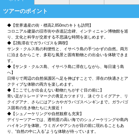
ツアーのポイント
◆【世界遺産の街・標高2,850mのキトも訪問】
コロニアル建築の旧市街や赤道記念碑、インティニャン博物館を巡
り、文化と科学が交差する不思議な時間を楽しめます。
◆【2島滞在でガラパゴスを満喫】
サンタ・クルス島の利便性と、イサベラ島の手つかずの自然。両方
に泊まるからこそ、多彩な風景と固有動物との出会いを体験できま
す。
◆【サンタ・クルス島、イサベラ島に滞在しながら、毎日違う島
へ】
日帰りで周辺の自然保護区へ足を伸ばすことで、滞在の快適さとア
クティブな体験の両方を楽しめます。
◆【ここでしか出会えない動物たちがすぐ目の前に】
青い足がトレードマークの青足カツオドリ、泳ぐウミイグアナ、リ
クイグアナ、さらにはアシカやガラパゴスペンギンまで。ガラパゴ
ス固有の生き物たちに大接近！
◆【シュノーケリングや自然観察も充実】
デイリーツアーでは、透明度の高い海でのシュノーケリングや島内
ハイキングを体験。ウミガメやアシカが目の前に現れることもあ
り、“自然の中に入る”ような体験が待っています。