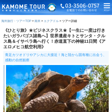
海外旅行・ツアーTOP
南米
エクアドル
ツアー詳細
《ひとり旅》★ビジネスクラス★【一生に一度は行き
たいガラパゴス諸島へ】世界遺産キトとサンタ・クル
ス島＆イサベラ島へ行く！赤道直下の神秘11日間《ア
エロメヒコ航空利用》
青足カツオドリやアシカに大接近！海と陸から固有種に出会う、
感動の自然観察