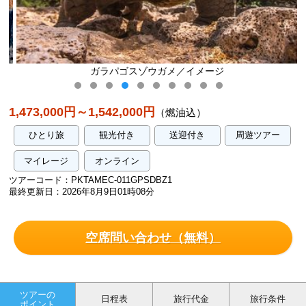
ガラパゴスゾウガメ／イメージ
1,473,000円～1,542,000円
（燃油込）
ひとり旅
観光付き
送迎付き
周遊ツアー
マイレージ
オンライン
ツアーコード：PKTAMEC-011GPSDBZ1
最終更新日：2026年8月9日01時08分
空席問い合わせ（無料）
ツアーの
日程表
旅行代金
旅行条件
ポイント