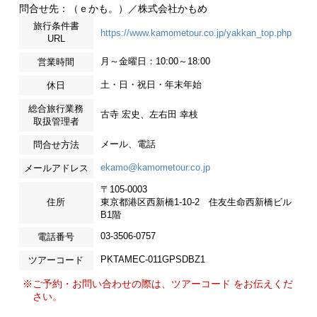
問合せ先：（ｅかも。）／株式会社かもめ
旅行条件書
https://www.kamometour.co.jp/yakkan_top.php
URL
月～金曜日：10:00～18:00
営業時間
土・日・祝日・年末年始
休日
総合旅行業務
古寺 宏史、左右田 幸枝
取扱管理者
メール、電話
問合せ方法
ekamo@kamometour.co.jp
メールアドレス
〒105-0003
住所
東京都港区西新橋1-10-2 住友生命西新橋ビル
B1階
03-3506-0757
電話番号
PKTAMEC-011GPSDBZ1
ツアーコード
※ご予約・お問い合わせの際は、ツアーコード をお伝えくだ
さい。