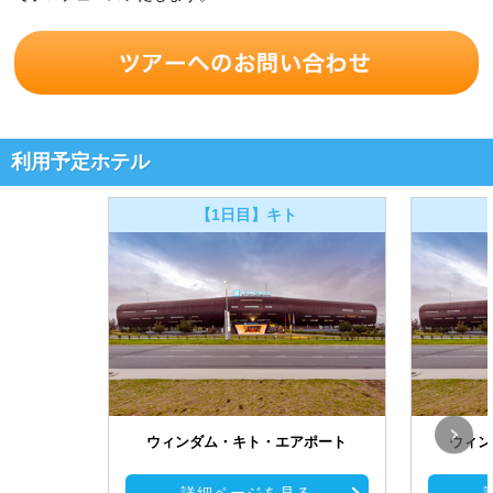
利用予定ホテル
【1日目】キト
ウィンダム・キト・エアポート
ウィン