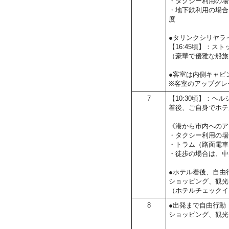
・タクシー利用の場
・地下鉄利用の場合は
度
●タリンクシリヤラ
【16:45頃】：ス
（豪華で優雅な船旅
●客室は内側キャビ
※客室のアップグレ
7
【10:30頃】：ヘル
着後、ご自身でホテ
《港から市内へのア
・タクシー利用の場
・トラム（路面電車
・徒歩の場合は、中
●ホテル着後、自由
ショッピング、観光
（ホテルチェックイ
8
●出発まで自由行動
ショッピング、観光