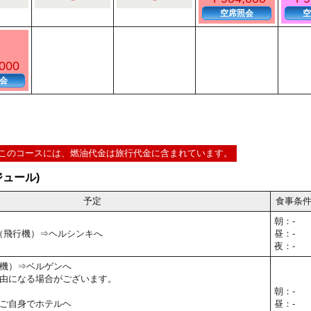
空席照会
空
000
会
このコースには、燃油代金は旅行代金に含まれています。
ュール)
予定
食事条
朝：-
⇒（飛行機）⇒ヘルシンキへ
昼：-
夜：-
機）⇒ベルゲンへ
由になる場合がございます。
朝：-
ご自身でホテルヘ
昼：-