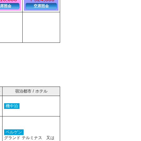
席照会
空席照会
件
宿泊都市 / ホテル
機中泊
ベルゲン
グランド テルミナス 又は