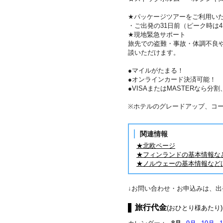
★パッケージツアーをご利用い
・ご出発の31日前（ピーク時は
★現地緊急サポート
旅先での盗難・事故・体調不良
談いただけます。
●マイルがたまる！
●オンラインカード決済可能！
●VISAまたはMASTERなら
※ホテルのグレードアップ、コ
関連情報
★北欧ページ
★フィンランドの基本情報な
★ノルウェーの基本情報など
↓お問い合わせ・お申込みは、
旅行代金
(おひとり様あたり)