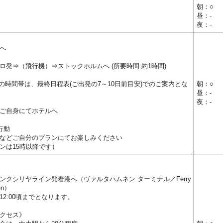
朝：○
昼：-
夜：-
へ
ロ発⇒（飛行機）⇒ストックホルムへ (所要時間:約1時間)
の時間帯は、最終日程表(ご出発の7～10日前目安)でのご案内とな
朝：○
昼：-
夜：-
ご自身にてホテルへ
行動
などご自分のプランにてお楽しみください
ンは15時以降です）
。
ンクシリヤライン発着港へ（ヴァルタハムネン ターミナル／Ferry
nen）
2:00頃までとなります。
クセス》