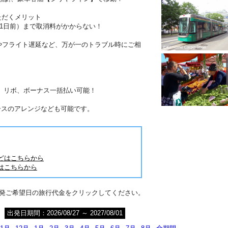
ただくメリット
41日前）まで取消料がかからない！
やフライト遅延など、万が一のトラブル時にご相
分割、リボ、ボーナス一括払い可能！
ースのアレンジなども可能です。
どはこちらから
はこちらから
出発ご希望日の旅行代金をクリックしてください。
出発日期間：2026/08/27 ～ 2027/08/01