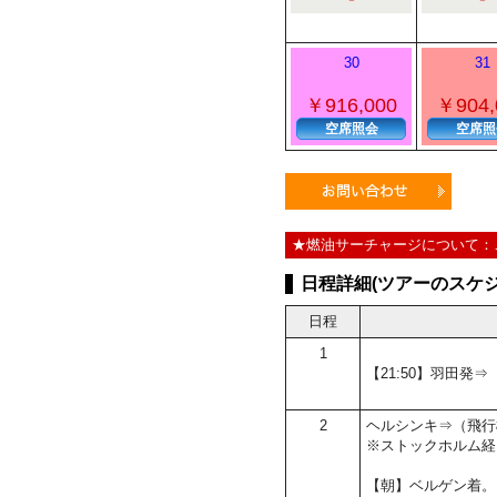
30
31
￥916,000
￥904,
空席照会
空席照
★燃油サーチャージについて：
日程詳細(ツアーのスケジ
日程
1
【21:50】羽田発
2
ヘルシンキ⇒（飛行
※ストックホルム経
【朝】ベルゲン着。