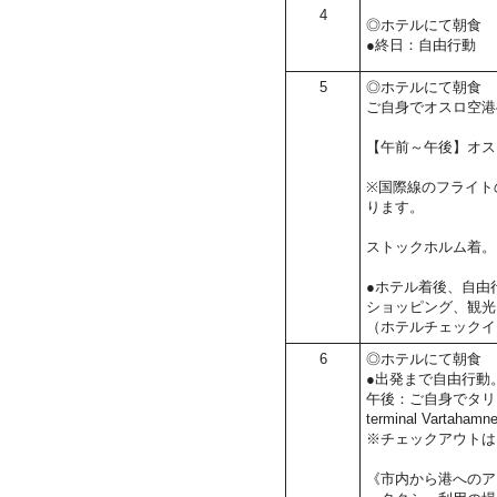
4
◎ホテルにて朝食
●終日：自由行動
5
◎ホテルにて朝食
ご自身でオスロ空港
【午前～午後】オス
※国際線のフライト
ります。
ストックホルム着。
●ホテル着後、自由
ショッピング、観光
（ホテルチェックイ
6
◎ホテルにて朝食
●出発まで自由行動
午後：ご自身でタリ
terminal Vartaham
※チェックアウトは1
《市内から港へのア