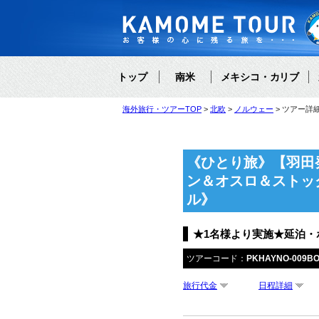
トップ
南米
メキシコ・カリブ
海外旅行・ツアーTOP
北欧
ノルウェー
ツアー詳
《ひとり旅》【羽田
ン＆オスロ＆ストッ
ル》
★1名様より実施★延泊
ツアーコード：
PKHAYNO-009B
旅行代金
日程詳細