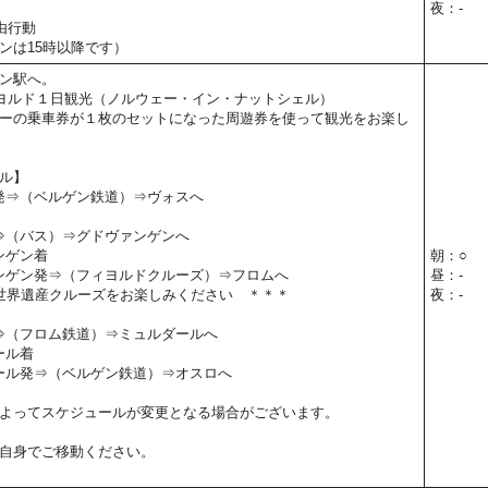
夜：-
由行動
ンは15時以降です）
ン駅へ。
ヨルド１日観光（ノルウェー・イン・ナットシェル）
ーの乗車券が１枚のセットになった周遊券を使って観光をお楽し
ル】
ン発⇒（ベルゲン鉄道）⇒ヴォスへ
発⇒（バス）⇒グドヴァンゲンへ
ァンゲン着
朝：○
ヴァンゲン発⇒（フィヨルドクルーズ）⇒フロムへ
昼：-
世界遺産クルーズをお楽しみください ＊＊＊
夜：-
発⇒（フロム鉄道）⇒ミュルダールへ
ール着
ルダール発⇒（ベルゲン鉄道）⇒オスロへ
よってスケジュールが変更となる場合がございます。
自身でご移動ください。