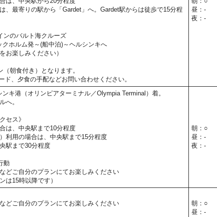
合は、中央駅から20分程度
朝：○
、最寄りの駅から「Gardet」へ。Gardet駅からは徒歩で15分程
昼：-
夜：-
インのバルト海クルーズ
トックホルム発～(船中泊)～ヘルシンキへ
をお楽しみください）
ン（朝食付き）となります。
ード、夕食の手配などお問い合わせください。
シンキ港（オリンピアターミナル／Olympia Terminal）着。
ルへ。
クセス》
合は、中央駅まで10分程度
朝：○
）利用の場合は、中央駅まで15分程度
昼：-
央駅まで30分程度
夜：-
行動
などご自分のプランにてお楽しみください
ンは15時以降です）
などご自分のプランにてお楽しみください
朝：○
昼：-