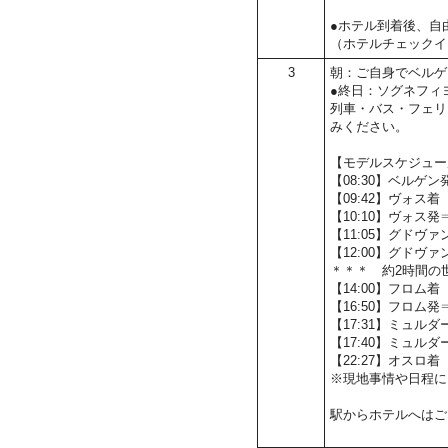
●ホテル到着後、自
（ホテルチェックイ
3
朝：ご自身でベルゲ
●終日：ソグネフィ
列車・バス・フェリ
みください。
【モデルスケジュー
【08:30】ベルゲ
【09:42】ヴォス着
【10:10】ヴォス
【11:05】グドヴ
【12:00】グド
＊＊＊ 約2時間の
【14:00】フロム着
【16:50】フロム
【17:31】ミュルダ
【17:40】ミュ
【22:27】オスロ着
※現地事情や日程に
駅からホテルへはご