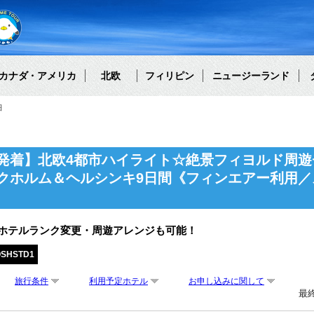
カナダ・アメリカ
北欧
フィリピン
ニュージーランド
細
発着】北欧4都市ハイライト☆絶景フィヨルド周遊
クホルム＆ヘルシンキ9日間《フィンエアー利用／
・ホテルランク変更・周遊アレンジも可能！
OSHSTD1
旅行条件
利用予定ホテル
お申し込みに関して
最終