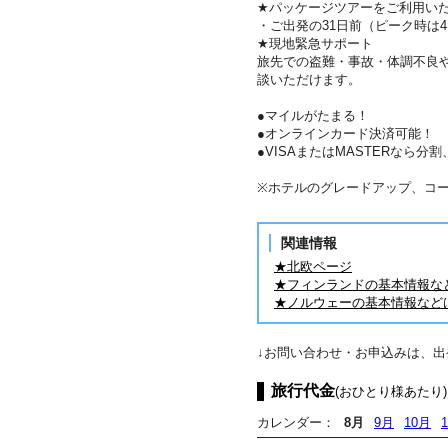
★パッケージツアーをご利用い
・ご出発の31日前（ピーク時は
★現地緊急サポート
旅先での盗難・事故・体調不良
談いただけます。
●マイルがたまる！
●オンラインカード決済可能！
●VISAまたはMASTERなら
※ホテルのグレードアップ、コ
関連情報
★北欧ページ
★フィンランドの基本情報な
★ノルウェーの基本情報など
↓お問い合わせ・お申込みは、
旅行代金
(おひとり様あたり)
カレンダー：
8月
9月
10月