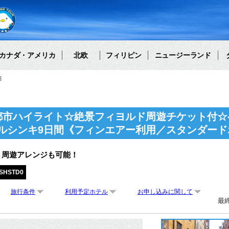
カナダ・アメリカ
北欧
フィリピン
ニュージーランド
細
都市ハイライト☆絶景フィヨルド周遊チケット付☆
ルシンキ9日間《フィンエアー利用／スタンダード
・周遊アレンジも可能！
SHSTD0
旅行条件
利用予定ホテル
お申し込みに関して
最終