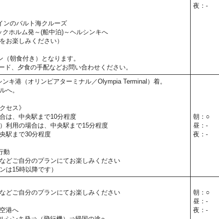
夜：-
インのバルト海クルーズ
トックホルム発～(船中泊)～ヘルシンキへ
をお楽しみください）
ン（朝食付き）となります。
ード、夕食の手配などお問い合わせください。
シンキ港（オリンピアターミナル／Olympia Terminal）着。
ルへ。
クセス》
合は、中央駅まで10分程度
朝：○
）利用の場合は、中央駅まで15分程度
昼：-
央駅まで30分程度
夜：-
行動
などご自分のプランにてお楽しみください
ンは15時以降です）
などご自分のプランにてお楽しみください
朝：○
昼：-
空港へ
夜：-
30】ヘルシンキ発⇒（飛行機）⇒帰国の途へ