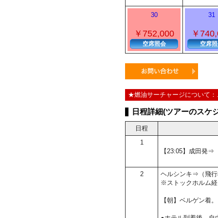
30
31
￥752,000
￥740,
空席照会
空席照
★燃油サーチャージについて：
日程詳細(ツアーのスケジ
日程
1
【23:05】成田発
2
ヘルシンキ⇒（飛行
※ストックホルム経
【朝】ベルゲン着。
●ホテル到着後、自