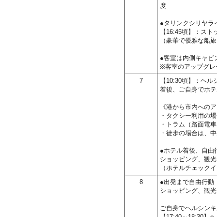
度
●タリンクシリヤラ
【16:45頃】：ス
（豪華で優雅な船旅
●客室は内側キャビ
※客室のアップグレ
7
【10:30頃】：ヘル
着後、ご自身でホテ
《港から市内へのア
・タクシー利用の場
・トラム（路面電車
・徒歩の場合は、中
●ホテル着後、自由
ショッピング、観光
（ホテルチェックイ
8
●出発まで自由行動
ショッピング、観光
ご自身でヘルシンキ
【17:40～18: