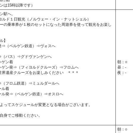
ンは15時以降です）
ン駅へ。
ヨルド１日観光（ノルウェー・イン・ナットシェル）
ーの乗車券が１枚のセットになった周遊券を使って観光をお楽し
ル】
ン発⇒（ベルゲン鉄道）⇒ヴォスへ
発⇒（バス）⇒グドヴァンゲンへ
ァンゲン着
朝：○
ヴァンゲン発⇒（フィヨルドクルーズ）⇒フロムへ
昼：-
世界遺産クルーズをお楽しみください ＊＊＊
夜：-
発⇒（フロム鉄道）⇒ミュルダールへ
ール着
ルダール発⇒（ベルゲン鉄道）⇒オスロへ
よってスケジュールが変更となる場合がございます。
自身でご移動ください。
朝：○