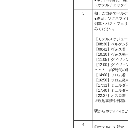
（ホテルチェックイ
3
朝：ご自身でベルゲ
●終日：ソグネフィ
列車・バス・フェリ
みください。
【モデルスケジュー
【08:30】ベルゲ
【09:42】ヴォス着
【10:10】ヴォス
【11:05】グドヴ
【12:00】グド
＊＊＊ 約2時間の
【14:00】フロム着
【16:50】フロム
【17:31】ミュルダ
【17:40】ミュ
【22:27】オスロ着
※現地事情や日程に
駅からホテルへはご
4
◎ホテルにて朝食