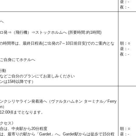
昼：-
夜：-
へ
ロ発⇒（飛行機）⇒ストックホルムへ (所要時間:約1時間)
の時間帯は、最終日程表(ご出発の7～10日前目安)でのご案内とな
朝：○
昼：-
夜：-
ご自身にてホテルへ
行動
などご自分のプランにてお楽しみください
ンは15時以降です）
。
ンクシリヤライン発着港へ（ヴァルタハムネン ターミナル／Ferry
nen）
2:00頃までとなります。
クセス》
合は、中央駅から20分程度
朝：○
、最寄りの駅から「Gardet」へ。Gardet駅からは徒歩で15分程
昼：-