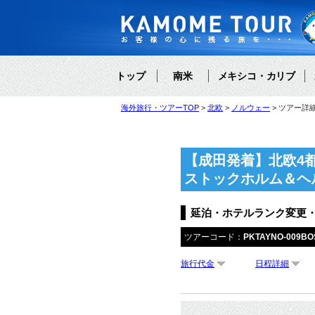
トップ
南米
メキシコ・カリブ
海外旅行・ツアーTOP
北欧
ノルウェー
ツアー詳
【成田発着】北欧4
ストックホルム＆ヘ
延泊・ホテルランク変更
ツアーコード：
PKTAYNO-009BO
旅行代金
日程詳細