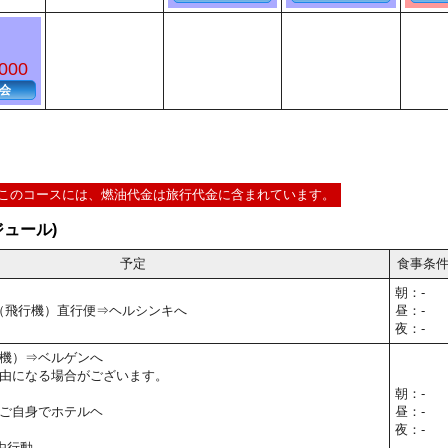
000
会
このコースには、燃油代金は旅行代金に含まれています。
ュール)
予定
食事条
朝：-
⇒（飛行機）直行便⇒ヘルシンキへ
昼：-
夜：-
機）⇒ベルゲンへ
由になる場合がございます。
朝：-
ご自身でホテルヘ
昼：-
夜：-
由行動