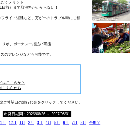
ただくメリット
41日前）まで取消料がかからない！
やフライト遅延など、万が一のトラブル時にご相
分割、リボ、ボーナス一括払い可能！
ースのアレンジなども可能です。
どはこちらから
はこちらから
出発ご希望日の旅行代金をクリックしてください。
出発日期間：2026/08/26 ～ 2027/08/01
11月
12月
1月
2月
3月
4月
5月
6月
7月
8月
全期間