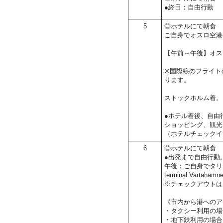
●終日：自由行動
5
◎ホテルにて朝食
ご自身でオスロ空港
【午前～午後】オス
※国際線のフライト
ります。
ストックホルム着。
●ホテル着後、自由
ショッピング、観光
（ホテルチェックイ
6
◎ホテルにて朝食
●出発まで自由行動
午後：ご自身でタリ
terminal Vartaham
※チェックアウトは1
《市内から港へのア
・タクシー利用の場
・地下鉄利用の場合は