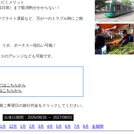
ただくメリット
41日前）まで取消料がかからない！
やフライト遅延など、万が一のトラブル時にご相
分割、リボ、ボーナス一括払い可能！
ースのアレンジなども可能です。
どはこちらから
はこちらから
出発ご希望日の旅行代金をクリックしてください。
出発日期間：2026/08/26 ～ 2027/08/01
11月
12月
1月
2月
3月
4月
5月
6月
7月
8月
全期間