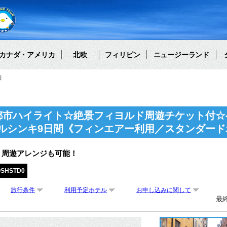
カナダ・アメリカ
北欧
フィリピン
ニュージーランド
細
都市ハイライト☆絶景フィヨルド周遊チケット付☆
ルシンキ9日間《フィンエアー利用／スタンダード
・周遊アレンジも可能！
OSHSTD0
旅行条件
利用予定ホテル
お申し込みに関して
最終