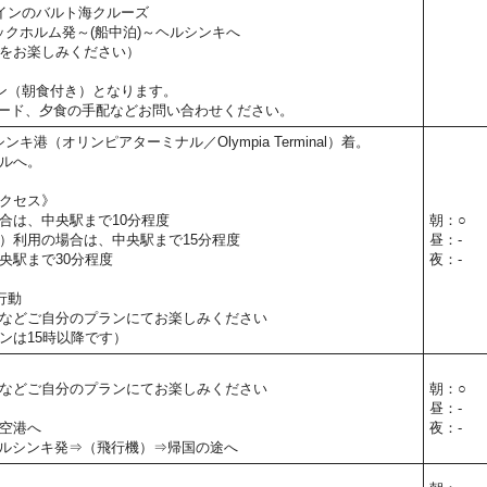
インのバルト海クルーズ
トックホルム発～(船中泊)～ヘルシンキへ
をお楽しみください）
ン（朝食付き）となります。
ード、夕食の手配などお問い合わせください。
シンキ港（オリンピアターミナル／Olympia Terminal）着。
ルへ。
クセス》
合は、中央駅まで10分程度
朝：○
）利用の場合は、中央駅まで15分程度
昼：-
央駅まで30分程度
夜：-
行動
などご自分のプランにてお楽しみください
ンは15時以降です）
などご自分のプランにてお楽しみください
朝：○
昼：-
空港へ
夜：-
30】ヘルシンキ発⇒（飛行機）⇒帰国の途へ