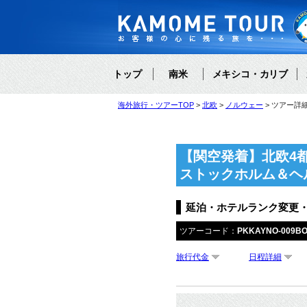
トップ
南米
メキシコ・カリブ
海外旅行・ツアーTOP
北欧
ノルウェー
ツアー詳
【関空発着】北欧4
ストックホルム＆ヘ
延泊・ホテルランク変更
ツアーコード：
PKKAYNO-009B
旅行代金
日程詳細