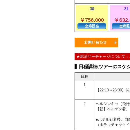
30
31
￥756,000
￥632,
空席照会
空席照
★燃油サーチャージについて：
日程詳細(ツアーのスケジ
日程
1
【22:10～23:3
2
ヘルシンキ⇒（飛行
【朝】ベルゲン着。
●ホテル到着後、自
（ホテルチェックイ