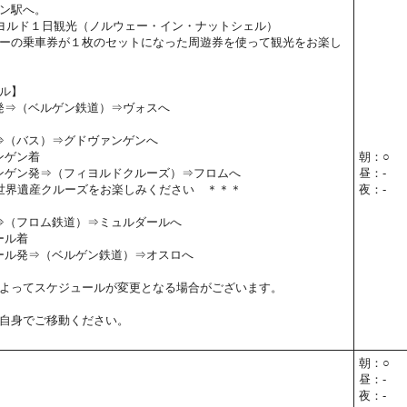
ン駅へ。
ヨルド１日観光（ノルウェー・イン・ナットシェル）
ーの乗車券が１枚のセットになった周遊券を使って観光をお楽し
ル】
ン発⇒（ベルゲン鉄道）⇒ヴォスへ
発⇒（バス）⇒グドヴァンゲンへ
ァンゲン着
朝：○
ヴァンゲン発⇒（フィヨルドクルーズ）⇒フロムへ
昼：-
世界遺産クルーズをお楽しみください ＊＊＊
夜：-
発⇒（フロム鉄道）⇒ミュルダールへ
ール着
ルダール発⇒（ベルゲン鉄道）⇒オスロへ
よってスケジュールが変更となる場合がございます。
自身でご移動ください。
朝：○
昼：-
夜：-