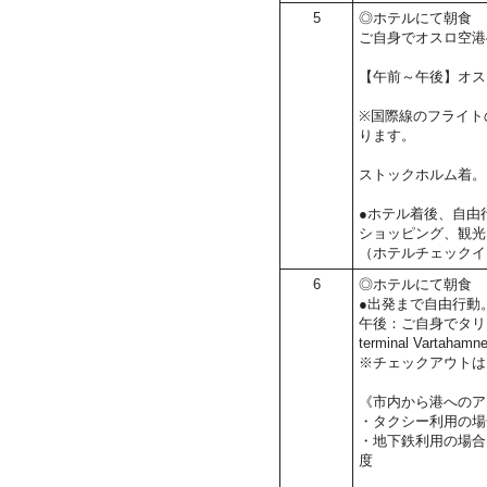
5
◎ホテルにて朝食
ご自身でオスロ空港
【午前～午後】オス
※国際線のフライト
ります。
ストックホルム着。
●ホテル着後、自由
ショッピング、観光
（ホテルチェックイ
6
◎ホテルにて朝食
●出発まで自由行動
午後：ご自身でタリ
terminal Vartaham
※チェックアウトは1
《市内から港へのア
・タクシー利用の場
・地下鉄利用の場合は
度