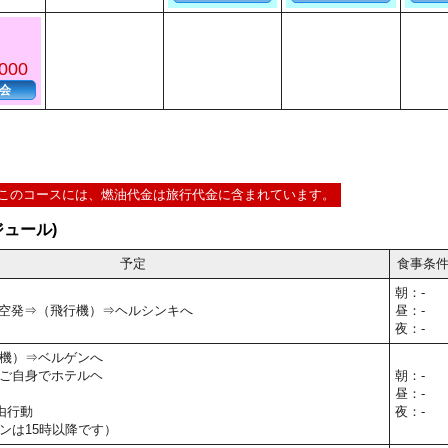
000
会
このコースには、燃油代金は旅行代金に含まれています。
ュール)
予定
食事条
朝：-
0】関空発⇒（飛行機）⇒ヘルシンキへ
昼：-
夜：-
機）⇒ベルゲンへ
ご自身でホテルヘ
朝：-
昼：-
由行動
夜：-
ンは15時以降です）