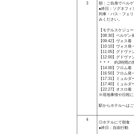
3
朝：ご自身でベルゲ
●終日：ソグネフィ
列車・バス・フェリ
みください。
【モデルスケジュー
【08:30】ベルゲ
【09:42】ヴォス着
【10:10】ヴォス
【11:05】グドヴ
【12:00】グド
＊＊＊ 約2時間の
【14:00】フロム着
【16:50】フロム
【17:31】ミュルダ
【17:40】ミュ
【22:27】オスロ着
※現地事情や日程に
駅からホテルへはご
4
◎ホテルにて朝食
●終日：自由行動