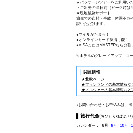
★パッケージツアーをご利用い
・ご出発の31日前（ピーク時は
★現地緊急サポート
旅先での盗難・事故・体調不良
談いただけます。
●マイルがたまる！
●オンラインカード決済可能！
●VISAまたはMASTERなら
※ホテルのグレードアップ、コ
関連情報
★北欧ページ
★フィンランドの基本情報な
★ノルウェーの基本情報など
↓お問い合わせ・お申込みは、
旅行代金
(おひとり様あたり)
カレンダー：
8月
9月
10月