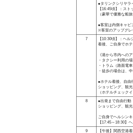
●タリンクシリヤラ
【16:45頃】：ス
（豪華で優雅な船旅
●客室は内側キャビ
※客室のアップグレ
7
【10:30頃】：ヘル
着後、ご自身でホテ
《港から市内へのア
・タクシー利用の場
・トラム（路面電車
・徒歩の場合は、中
●ホテル着後、自由
ショッピング、観光
（ホテルチェックイ
8
●出発まで自由行動
ショッピング、観光
ご自身でヘルシンキ
【17:45～18:
9
【午後】関西空港着