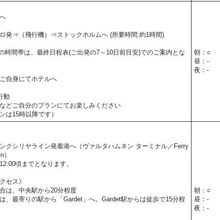
へ
ロ発⇒（飛行機）⇒ストックホルムへ (所要時間:約1時間)
の時間帯は、最終日程表(ご出発の7～10日前目安)でのご案内とな
朝：○
昼：-
夜：-
ご自身にてホテルへ
行動
などご自分のプランにてお楽しみください
ンは15時以降です）
。
ンクシリヤライン発着港へ（ヴァルタハムネン ターミナル／Ferry
nen）
2:00頃までとなります。
クセス》
合は、中央駅から20分程度
朝：○
、最寄りの駅から「Gardet」へ。Gardet駅からは徒歩で15分程
昼：-
夜：-