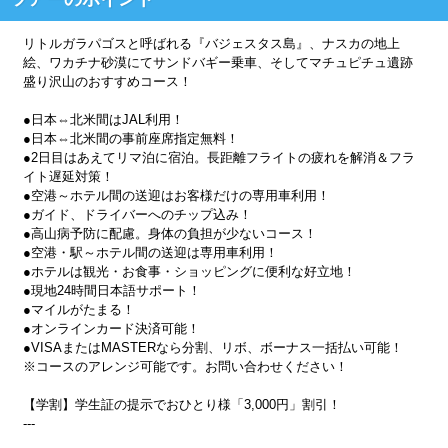
リトルガラパゴスと呼ばれる『バジェスタス島』、ナスカの地上
絵、ワカチナ砂漠にてサンドバギー乗車、そしてマチュピチュ遺跡
盛り沢山のおすすめコース！
●日本⇔北米間はJAL利用！
●日本⇔北米間の事前座席指定無料！
●2日目はあえてリマ泊に宿泊。長距離フライトの疲れを解消＆フラ
イト遅延対策！
●空港～ホテル間の送迎はお客様だけの専用車利用！
●ガイド、ドライバーへのチップ込み！
●高山病予防に配慮。身体の負担が少ないコース！
●空港・駅～ホテル間の送迎は専用車利用！
●ホテルは観光・お食事・ショッピングに便利な好立地！
●現地24時間日本語サポート！
●マイルがたまる！
●オンラインカード決済可能！
●VISAまたはMASTERなら分割、リボ、ボーナス一括払い可能！
※コースのアレンジ可能です。お問い合わせください！
【学割】学生証の提示でおひとり様「3,000円」割引！
---