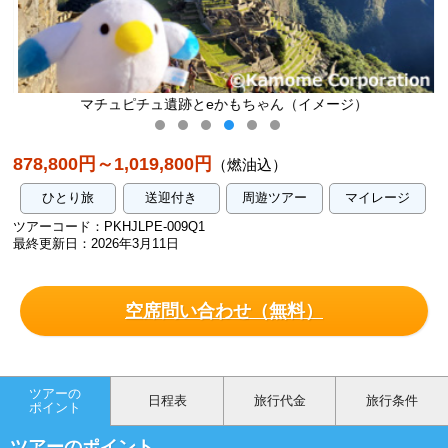
マチュピチュ遺跡とeかもちゃん（イメージ）
878,800円～1,019,800円
（燃油込）
ひとり旅
送迎付き
周遊ツアー
マイレージ
ツアーコード：PKHJLPE-009Q1
最終更新日：2026年3月11日
空席問い合わせ（無料）
ツアーの
日程表
旅行代金
旅行条件
ポイント
ツアーのポイント