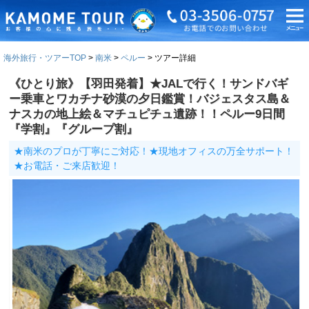
海外旅行・ツアーTOP
南米
ペルー
ツアー詳細
《ひとり旅》【羽田発着】★JALで行く！サンドバギ
ー乗車とワカチナ砂漠の夕日鑑賞！バジェスタス島＆
ナスカの地上絵＆マチュピチュ遺跡！！ペルー9日間
『学割』『グループ割』
★南米のプロが丁寧にご対応！★現地オフィスの万全サポート！
★お電話・ご来店歓迎！