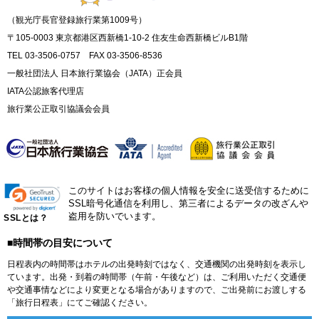
（観光庁長官登録旅行業第1009号）
〒105-0003 東京都港区西新橋1-10-2 住友生命西新橋ビルB1階
TEL 03-3506-0757 FAX 03-3506-8536
一般社団法人 日本旅行業協会（JATA）正会員
IATA公認旅客代理店
旅行業公正取引協議会会員
このサイトはお客様の個人情報を安全に送受信するために
SSL暗号化通信を利用し、第三者によるデータの改ざんや
盗用を防いでいます。
SSLとは？
■時間帯の目安について
日程表内の時間帯はホテルの出発時刻ではなく、交通機関の出発時刻を表示し
ています。出発・到着の時間帯（午前・午後など）は、ご利用いただく交通便
や交通事情などにより変更となる場合がありますので、ご出発前にお渡しする
「旅行日程表」にてご確認ください。