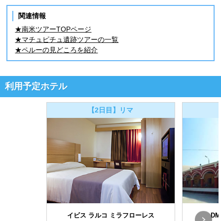
関連情報
★南米ツアーTOPページ
★マチュピチュ遺跡ツアーの一覧
★ペルーの見どころを紹介
利用予定ホテル
【2日目】リマ
イビス ラルコ ミラフローレス
D