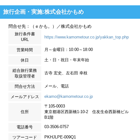
旅行企画・実施:株式会社かもめ
問合せ先：（ｅかも。）／株式会社かもめ
旅行条件書
https://www.kamometour.co.jp/yakkan_top.php
URL
月～金曜日：10:00～18:00
営業時間
土・日・祝日・年末年始
休日
総合旅行業務
古寺 宏史、左右田 幸枝
取扱管理者
メール、電話
問合せ方法
ekamo@kamometour.co.jp
メールアドレス
〒105-0003
住所
東京都港区西新橋1-10-2 住友生命西新橋ビル
B1階
03-3506-0757
電話番号
PKHJLPE-009Q1
ツアーコード