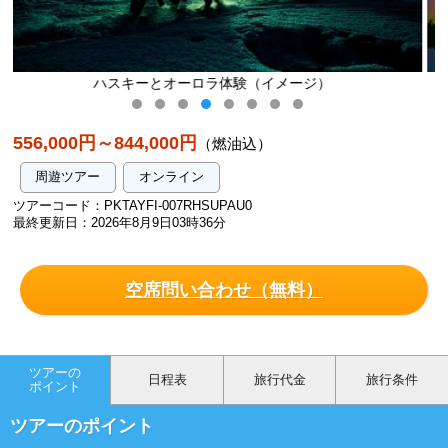
メージ）
ロヴァニエミでのオーロラ（イメ
556,000円～844,000円
（燃油込）
周遊ツアー
オンライン
ツアーコード：PKTAYFI-007RHSUPAU0
最終更新日：2026年8月9日03時36分
空席問い合わせ（無料）
ツアーの
日程表
旅行代金
旅行条件
ポイント
ツアーのポイント