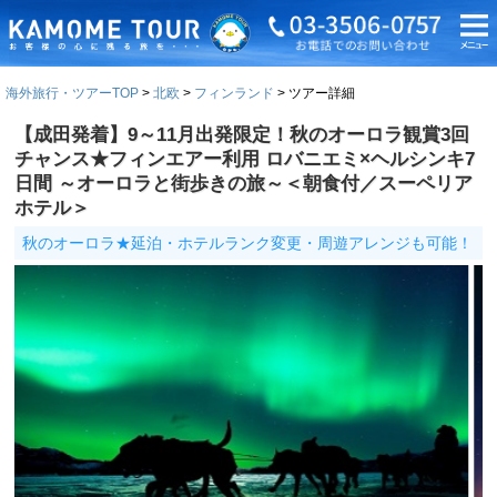
海外旅行・ツアーTOP
北欧
フィンランド
ツアー詳細
【成田発着】9～11月出発限定！秋のオーロラ観賞3回
チャンス★フィンエアー利用 ロバニエミ×ヘルシンキ7
日間 ～オーロラと街歩きの旅～＜朝食付／スーペリア
ホテル＞
秋のオーロラ★延泊・ホテルランク変更・周遊アレンジも可能！