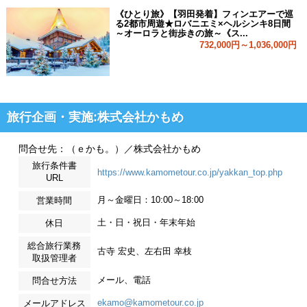
《ひとり旅》【羽田発着】フィンエアーで巡
る2都市周遊★ロバニエミ×ヘルシンキ8日間
～オーロラと街歩きの旅～《ス...
732,000円～1,036,000円
旅行企画・実施:株式会社かもめ
問合せ先：（ｅかも。）／株式会社かもめ
旅行条件書
https://www.kamometour.co.jp/yakkan_top.php
URL
月～金曜日：10:00～18:00
営業時間
土・日・祝日・年末年始
休日
総合旅行業務
古寺 宏史、左右田 幸枝
取扱管理者
メール、電話
問合せ方法
ekamo@kamometour.co.jp
メールアドレス