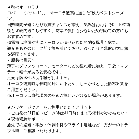
★秋のオーロラ★
ロバニエミは9～11月、オーロラ観賞に適した“秋のベストシーズ
ン”。
日照時間が短くなり観賞チャンスが増え、気温はおおよそ0～10℃前
後と比較的過ごしやすく、防寒の負担も少ないため初めての方にも
おすすめです。
積雪前は地面や湖にオーロラが映り込む幻想的な風景も魅力。
観光客も冬のピーク前で落ち着いており、ゆったりと北欧の大自然
を満喫できます。
＜服装の目安＞
薄手のダウンやコート、セーターなどの重ね着に加え、手袋・マフ
ラー・帽子があると安心です。
足元は防水性のある靴がおすすめ。
オーロラ観賞時は長時間外にいるため、しっかりとした防寒対策を
ご用意ください。
※オーロラは自然現象のためご覧いただけない場合があります。
★パッケージツアーをご利用いただくメリット
・ご出発の31日前（ピーク時は41日前）まで取消料がかからない！
★現地緊急サポート
旅先での盗難・事故・体調不良やフライト遅延など、万が一のトラ
ブル時にご相談いただけます。