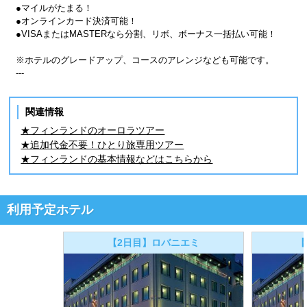
●マイルがたまる！
●オンラインカード決済可能！
●VISAまたはMASTERなら分割、リボ、ボーナス一括払い可能！
※ホテルのグレードアップ、コースのアレンジなども可能です。
---
関連情報
★フィンランドのオーロラツアー
★追加代金不要！ひとり旅専用ツアー
★フィンランドの基本情報などはこちらから
利用予定ホテル
【2日目】ロバニエミ
【