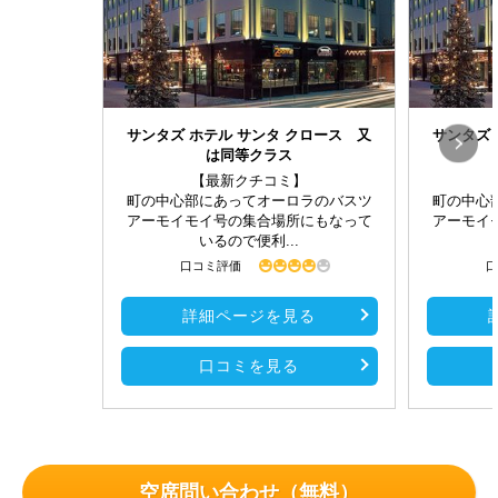
サンタズ ホテル サンタ クロース 又
サンタズ 
は同等クラス
【最新クチコミ】
町の中心部にあってオーロラのバスツ
町の中心
アーモイモイ号の集合場所にもなって
アーモイ
いるので便利...
口コミ評価
口
詳細ページを見る
口コミを見る
空席問い合わせ（無料）