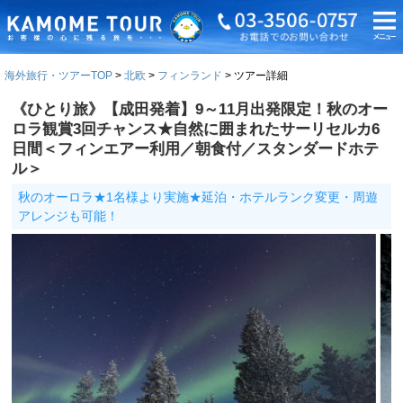
海外旅行・ツアーTOP
北欧
フィンランド
ツアー詳細
《ひとり旅》【成田発着】9～11月出発限定！秋のオー
ロラ観賞3回チャンス★自然に囲まれたサーリセルカ6
日間＜フィンエアー利用／朝食付／スタンダードホテ
ル＞
秋のオーロラ★1名様より実施★延泊・ホテルランク変更・周遊
アレンジも可能！