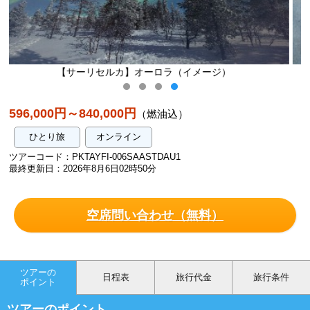
ロラ（イメージ）
【サーリセルカ】犬ぞり
596,000円～840,000円
（燃油込）
ひとり旅
オンライン
ツアーコード：PKTAYFI-006SAASTDAU1
最終更新日：2026年8月6日02時50分
空席問い合わせ（無料）
ツアーの
日程表
旅行代金
旅行条件
ポイント
ツアーのポイント