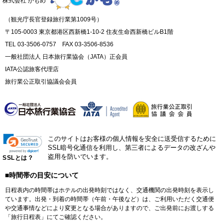
株式会社 かもめ
（観光庁長官登録旅行業第1009号）
〒105-0003 東京都港区西新橋1-10-2 住友生命西新橋ビルB1階
TEL 03-3506-0757 FAX 03-3506-8536
一般社団法人 日本旅行業協会（JATA）正会員
IATA公認旅客代理店
旅行業公正取引協議会会員
このサイトはお客様の個人情報を安全に送受信するために
SSL暗号化通信を利用し、第三者によるデータの改ざんや
盗用を防いでいます。
SSLとは？
■時間帯の目安について
日程表内の時間帯はホテルの出発時刻ではなく、交通機関の出発時刻を表示し
ています。出発・到着の時間帯（午前・午後など）は、ご利用いただく交通便
や交通事情などにより変更となる場合がありますので、ご出発前にお渡しする
「旅行日程表」にてご確認ください。