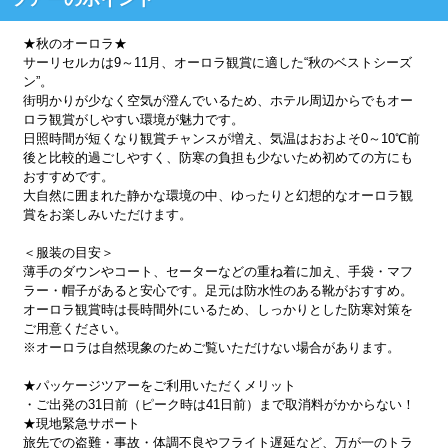
★秋のオーロラ★
サーリセルカは9～11月、オーロラ観賞に適した“秋のベストシーズ
ン”。
街明かりが少なく空気が澄んでいるため、ホテル周辺からでもオー
ロラ観賞がしやすい環境が魅力です。
日照時間が短くなり観賞チャンスが増え、気温はおおよそ0～10℃前
後と比較的過ごしやすく、防寒の負担も少ないため初めての方にも
おすすめです。
大自然に囲まれた静かな環境の中、ゆったりと幻想的なオーロラ観
賞をお楽しみいただけます。
＜服装の目安＞
薄手のダウンやコート、セーターなどの重ね着に加え、手袋・マフ
ラー・帽子があると安心です。足元は防水性のある靴がおすすめ。
オーロラ観賞時は長時間外にいるため、しっかりとした防寒対策を
ご用意ください。
※オーロラは自然現象のためご覧いただけない場合があります。
★パッケージツアーをご利用いただくメリット
・ご出発の31日前（ピーク時は41日前）まで取消料がかからない！
★現地緊急サポート
旅先での盗難・事故・体調不良やフライト遅延など、万が一のトラ