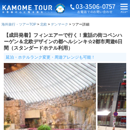
海外旅行・ツアーTOP
北欧
デンマーク
ツアー詳細
【成田発着】フィンエアーで行く！童話の街コペンハ
ーゲン＆北欧デザインの都ヘルシンキ☆2都市周遊6日
間（スタンダードホテル利用）
延泊・ホテルランク変更・周遊アレンジも可能！