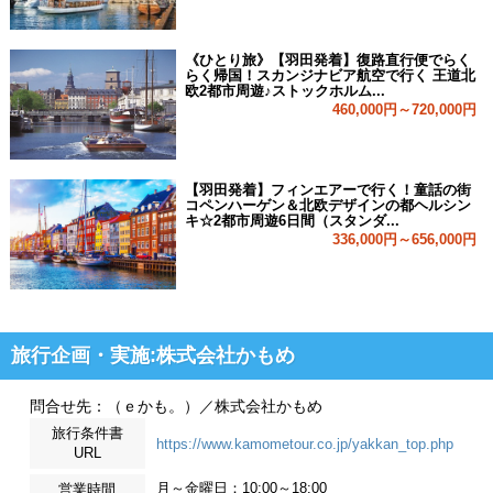
《ひとり旅》【羽田発着】復路直行便でらく
らく帰国！スカンジナビア航空で行く 王道北
欧2都市周遊♪ストックホルム...
460,000円～720,000円
【羽田発着】フィンエアーで行く！童話の街
コペンハーゲン＆北欧デザインの都ヘルシン
キ☆2都市周遊6日間（スタンダ...
336,000円～656,000円
旅行企画・実施:株式会社かもめ
問合せ先：（ｅかも。）／株式会社かもめ
旅行条件書
https://www.kamometour.co.jp/yakkan_top.php
URL
月～金曜日：10:00～18:00
営業時間