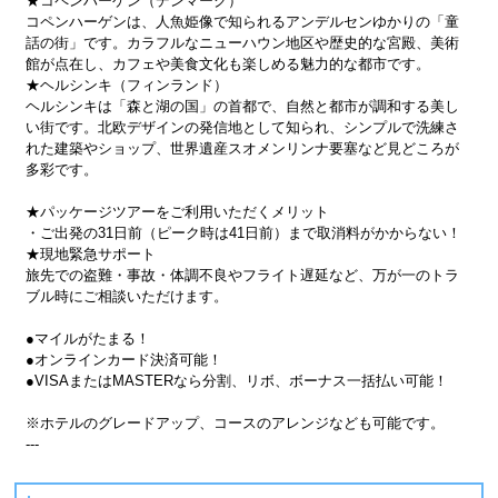
★コペンハーゲン（デンマーク）
コペンハーゲンは、人魚姫像で知られるアンデルセンゆかりの「童
話の街」です。カラフルなニューハウン地区や歴史的な宮殿、美術
館が点在し、カフェや美食文化も楽しめる魅力的な都市です。
★ヘルシンキ（フィンランド）
ヘルシンキは「森と湖の国」の首都で、自然と都市が調和する美し
い街です。北欧デザインの発信地として知られ、シンプルで洗練さ
れた建築やショップ、世界遺産スオメンリンナ要塞など見どころが
多彩です。
★パッケージツアーをご利用いただくメリット
・ご出発の31日前（ピーク時は41日前）まで取消料がかからない！
★現地緊急サポート
旅先での盗難・事故・体調不良やフライト遅延など、万が一のトラ
ブル時にご相談いただけます。
●マイルがたまる！
●オンラインカード決済可能！
●VISAまたはMASTERなら分割、リボ、ボーナス一括払い可能！
※ホテルのグレードアップ、コースのアレンジなども可能です。
---