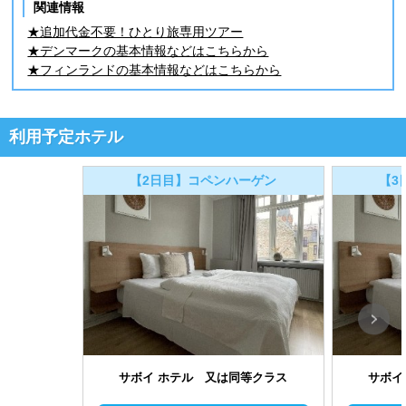
関連情報
★追加代金不要！ひとり旅専用ツアー
★デンマークの基本情報などはこちらから
★フィンランドの基本情報などはこちらから
利用予定ホテル
【2日目】コペンハーゲン
【3
サボイ ホテル 又は同等クラス
サボイ