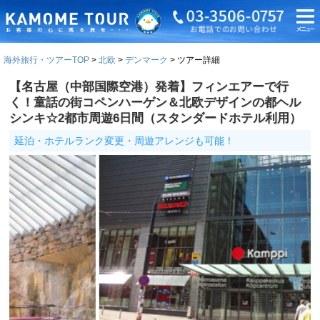
海外旅行・ツアーTOP
北欧
デンマーク
ツアー詳細
【名古屋（中部国際空港）発着】フィンエアーで行
く！童話の街コペンハーゲン＆北欧デザインの都ヘル
シンキ☆2都市周遊6日間（スタンダードホテル利用）
延泊・ホテルランク変更・周遊アレンジも可能！