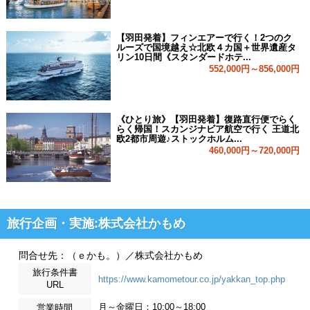
【羽田発着】フィンエアーで行く！2つのク
ルーズで国境越え☆北欧４カ国＋世界遺産タ
リン10日間《スタンダードホテ...
552,000円～856,000円
《ひとり旅》【羽田発着】復路直行便でらく
らく帰国！スカンジナビア航空で行く 王道北
欧2都市周遊♪ストックホルム...
460,000円～720,000円
旅行企画・実施:株式会社かもめ
問合せ先：（ｅかも。）／株式会社かもめ
旅行条件書
https://www.kamometour.co.jp/yakkan_top.php
URL
月～金曜日：10:00～18:00
営業時間