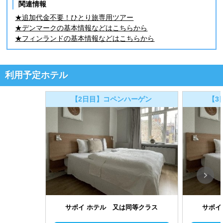
関連情報
★追加代金不要！ひとり旅専用ツアー
★デンマークの基本情報などはこちらから
★フィンランドの基本情報などはこちらから
利用予定ホテル
【2日目】コペンハーゲン
【3
サボイ ホテル 又は同等クラス
サボイ