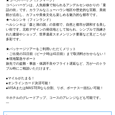
★コペンハーゲン（デンマーク）
コペンハーゲンは、人魚姫像で知られるアンデルセンゆかりの「童
話の街」です。カラフルなニューハウン地区や歴史的な宮殿、美術
館が点在し、カフェや美食文化も楽しめる魅力的な都市です。
★ヘルシンキ（フィンランド）
ヘルシンキは「森と湖の国」の首都で、自然と都市が調和する美し
い街です。北欧デザインの発信地として知られ、シンプルで洗練さ
れた建築やショップ、世界遺産スオメンリンナ要塞など見どころが
多彩です。
★パッケージツアーをご利用いただくメリット
・ご出発の31日前（ピーク時は41日前）まで取消料がかからない！
★現地緊急サポート
旅先での盗難・事故・体調不良やフライト遅延など、万が一のトラ
ブル時にご相談いただけます。
●マイルがたまる！
●オンラインカード決済可能！
●VISAまたはMASTERなら分割、リボ、ボーナス一括払い可能！
※ホテルのグレードアップ、コースのアレンジなども可能です。
---