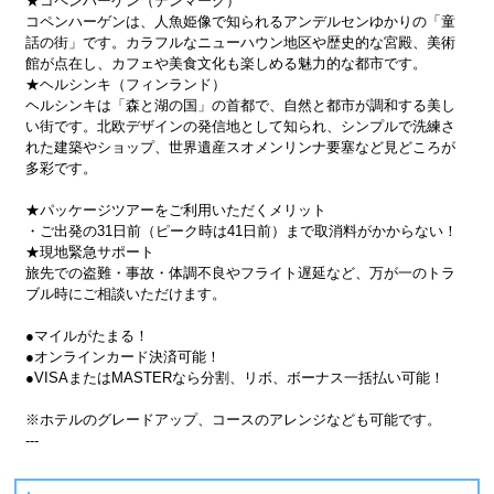
★コペンハーゲン（デンマーク）
コペンハーゲンは、人魚姫像で知られるアンデルセンゆかりの「童
話の街」です。カラフルなニューハウン地区や歴史的な宮殿、美術
館が点在し、カフェや美食文化も楽しめる魅力的な都市です。
★ヘルシンキ（フィンランド）
ヘルシンキは「森と湖の国」の首都で、自然と都市が調和する美し
い街です。北欧デザインの発信地として知られ、シンプルで洗練さ
れた建築やショップ、世界遺産スオメンリンナ要塞など見どころが
多彩です。
★パッケージツアーをご利用いただくメリット
・ご出発の31日前（ピーク時は41日前）まで取消料がかからない！
★現地緊急サポート
旅先での盗難・事故・体調不良やフライト遅延など、万が一のトラ
ブル時にご相談いただけます。
●マイルがたまる！
●オンラインカード決済可能！
●VISAまたはMASTERなら分割、リボ、ボーナス一括払い可能！
※ホテルのグレードアップ、コースのアレンジなども可能です。
---