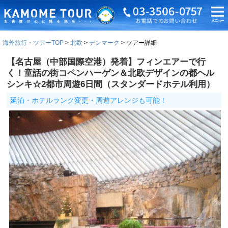
海外旅行・ツアーTOP
北欧
デンマーク
ツアー詳細
【名古屋（中部国際空港）発着】フィンエアーで行
く！童話の街コペンハーゲン＆北欧デザインの都ヘル
シンキ☆2都市周遊6日間（スタンダードホテル利用）
延泊・ホテルランク変更・周遊アレンジも可能！