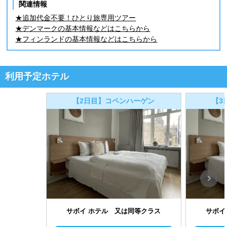
関連情報
★追加代金不要！ひとり旅専用ツアー
★デンマークの基本情報などはこちらから
★フィンランドの基本情報などはこちらから
利用予定ホテル
【2日目】コペンハーゲン
【3
サボイ ホテル 又は同等クラス
サボイ