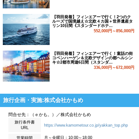
【羽田発着】フィンエアーで行く！2つのク
ルーズで国境越え☆北欧４カ国＋世界遺産タ
リン10日間《スタンダードホテ...
552,000円～856,000円
【羽田発着】フィンエアーで行く！童話の街
コペンハーゲン＆北欧デザインの都ヘルシン
キ☆2都市周遊6日間（スタンダ...
336,000円～672,000円
旅行企画・実施:株式会社かもめ
問合せ先：（ｅかも。）／株式会社かもめ
旅行条件書
https://www.kamometour.co.jp/yakkan_top.php
URL
月～金曜日：10:00～18:00
営業時間