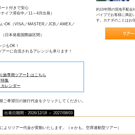
ポート付きで安心
約10年間の現地手配会
ーナイフ滞在中／11～4月出発）
パイプでお客様に満足
す。カナダのことはお
OK（VISA／MASTER／JCB／AMEX／
！（日本発着国際線区間）
ンジもOK！
ツアーに合流されるアレンジも承ります！
とり旅専用ツアー】はこちら
行特集
月カレンダー
出発ご希望日の旅行代金をクリックしてください。
出発日期間：2026/12/18 ～ 2027/08/03
によりツアー代金が変動いたします。（ｅかも。空席連動型ツアー）