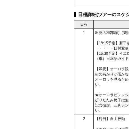
日程詳細(ツアーのスケジ
日程
1
出発の2時間前（繁
【18:15予定】
・・・・・日付変更
【16:30予定】イ
（車）日本語ガイド
【深夜】オーロラ観
街のあかりが届かな
オーロラを見るため
い。
★オーロラビレッジ
折りたたみ椅子は無
記念撮影、三脚レン
い。
2
【終日】自由行動