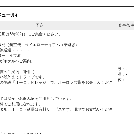
ュール)
予定
食事条件
忙期は3時間前）にご集合ください。
新千歳発（航空機）⇒イエローナイフへ＜乗継ぎ＞
線通過・・・・・
エローナイフ着
がホテルへご案内。
朝：-
賞へご案内（1回目）
昼：-
い郊外までドライブです。
夜：-
の施設「オーロラビレッジ」で、オーロラ観賞をお楽しみくださ
では温かいお飲み物をご用意しています。
料でご利用になれます。
タル、オーロラ延長は有料サービスです。現地でお支払いくださ