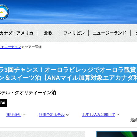
カナダ・アメリカ
北欧
フィリピン
ニュージーランド
イエローナイフ
ツアー詳細
ラ3回チャンス！オーロラビレッジでオーロラ観賞
ン＆スイーツ泊【ANAマイル加算対象エアカナダ
ホテル・クオリティーイン泊
AB0
旅行条件
利用予定ホテル
お申し込みに関して
最終