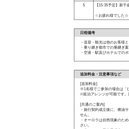
5
【15:35予定】新千
☆お疲れ様でした☆
日程備考
・送迎・観光は他のお客様と
・乗り継ぎ都市での乗継ぎ案
・空港・駅及びホテルでのポ
追加料金・注意事項など
[追加料金]
※1名様でご参加の場合は「
※延泊アレンジが可能です。
[共通のご案内]
・旅行契約成立後に、燃油サ
せん。
・オーロラは自然現象のため
さい。