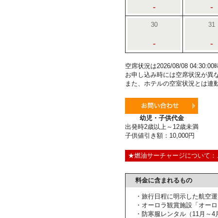
-
-
30
31
-
-
空席状況は2026/08/08 04:3
お申し込み時には空席状況が異
また、ホテルの空室状況とは連
幼児・子供代金
出発時2歳以上～12歳未満
子供値引き額：10,000円
★燃油サーチャージについて：
料金に含まれるもの
・旅行日程に明示した航空運
・オーロラ観賞施設「オーロ
・防寒服レンタル（11月～4