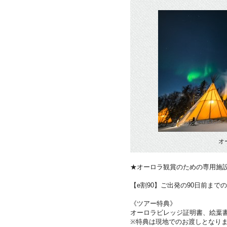
オ
★オーロラ観賞のための専用施
【e割90】ご出発の90日前まで
《ツアー特典》
オーロラビレッジ証明書、絵葉
※特典は現地でのお渡しとなり