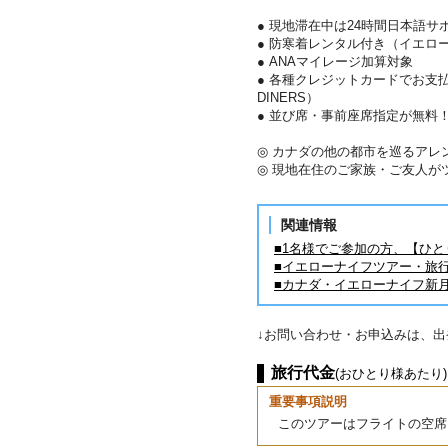
● 現地滞在中は24時間日本語サ
● 防寒着レンタル付き（イエロ
● ANAマイレージ加算対象
● 各種クレジットカードでお支払い
DINERS）
● 並び席・事前座席指定が無料
◎ カナダの他の都市を巡るアレ
◎ 現地在住のご家族・ご友人が
関連情報
■1名様でご参加の方、【ひ
■イエローナイフツアー・旅
■カナダ・イエローナイフ新
↓お問い合わせ・お申込みは、
旅行代金
(おひとり様あたり)
重要事項説明
このツアーはフライトの空席