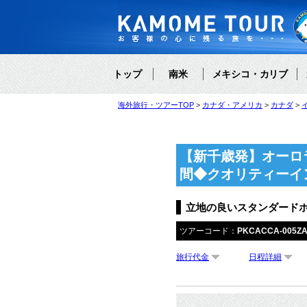
トップ
南米
メキシコ・カリブ
海外旅行・ツアーTOP
カナダ・アメリカ
カナダ
【新千歳発】オーロ
間◆クオリティーイ
立地の良いスタンダード
ツアーコード：
PKCACCA-005Z
旅行代金
日程詳細