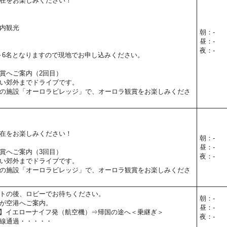
在をお楽しみください！
内観光
朝：-
昼：-
夜：-
～6名となりますので現地でお申し込みください。
賞へご案内（2回目）
い郊外までドライブです。
の施設「オーロラビレッジ」で、オーロラ観賞をお楽しみくださ
在をお楽しみください！
朝：-
昼：-
賞へご案内（3回目）
夜：-
い郊外までドライブです。
の施設「オーロラビレッジ」で、オーロラ観賞をお楽しみくださ
トの後、ロビーでお待ちください。
朝：-
が空港へご案内。
昼：-
00予定】イエローナイフ発（航空機）⇒帰国の途へ＜乗継ぎ＞
夜：-
線通過・・・・・