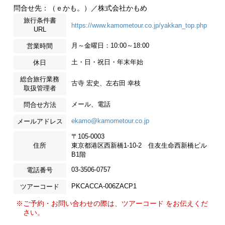
問合せ先：（ｅかも。）／株式会社かもめ
旅行条件書
https://www.kamometour.co.jp/yakkan_top.php
URL
月～金曜日：10:00～18:00
営業時間
土・日・祝日・年末年始
休日
総合旅行業務
古寺 宏史、左右田 幸枝
取扱管理者
メール、電話
問合せ方法
ekamo@kamometour.co.jp
メールアドレス
〒105-0003
住所
東京都港区西新橋1-10-2 住友生命西新橋ビル
B1階
03-3506-0757
電話番号
PKCACCA-006ZACP1
ツアーコード
※ご予約・お問い合わせの際は、ツアーコード をお伝えくだ
さい。