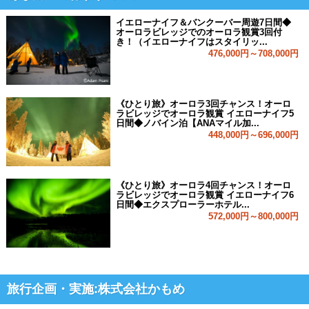
イエローナイフ＆バンクーバー周遊7日間◆
オーロラビレッジでのオーロラ観賞3回付
き！（イエローナイフはスタイリッ...
476,000円～708,000円
《ひとり旅》オーロラ3回チャンス！オーロ
ラビレッジでオーロラ観賞 イエローナイフ5
日間◆ノバイン泊【ANAマイル加...
448,000円～696,000円
《ひとり旅》オーロラ4回チャンス！オーロ
ラビレッジでオーロラ観賞 イエローナイフ6
日間◆エクスプローラーホテル...
572,000円～800,000円
旅行企画・実施:株式会社かもめ