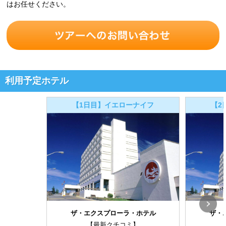
はお任せください。
利用予定ホテル
【1日目】イエローナイフ
【2
ザ・エクスプローラ・ホテル
ザ・
【最新クチコミ】