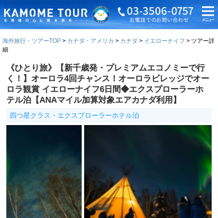
海外旅行・ツアーTOP
カナダ・アメリカ
カナダ
イエローナイフ
ツアー詳
細
《ひとり旅》【新千歳発・プレミアムエコノミーで行
く！】オーロラ4回チャンス！オーロラビレッジでオー
ロラ観賞 イエローナイフ6日間◆エクスプローラーホ
テル泊【ANAマイル加算対象エアカナダ利用】
四つ星クラス・エクスプローラーホテル泊