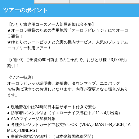
ツアーのポイント
【ひとり旅専用コース／一人部屋追加代金不要】
★オーロラ観賞のための専用施設「オーロラビレッジ」にてオーロ
ラ観賞！
★ゆとりのシートピッチと充実の機内サービス。人気のプレミアム
エコノミー利用ツアー！
【e割90】ご出発の90日前までのご予約で、おひとり様「3,000円」
割引！
《ツアー特典》
オーロラビレッジ証明書、絵葉書、タウンマップ、エコバッグ
※特典は現地でのお渡しとなります。内容が変更となる場合があり
ます。
● 現地滞在中は24時間日本語サポート付きで安心
● 防寒着レンタル付き（イエローナイフ滞在中／11～4月出発）
● ANAマイレージ加算対象
● 各種クレジットカードでお支払いOK（VISA／MASTER／JCB／A
MEX／DINERS）
● 事前座席指定が無料！（日本発着国際線区間）