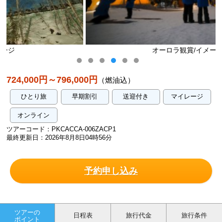
オーロラ観賞/イメージ
724,000円～796,000円
（燃油込）
ひとり旅
早期割引
送迎付き
マイレージ
オンライン
ツアーコード：PKCACCA-006ZACP1
最終更新日：2026年8月8日04時56分
予約申し込み
ツアーの
日程表
旅行代金
旅行条件
ポイント